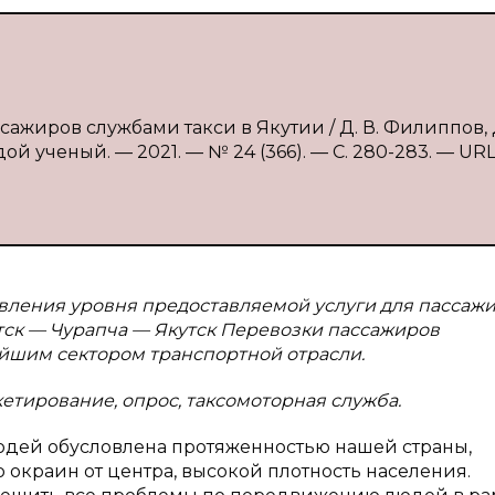
ажиров службами такси в Якутии / Д. В. Филиппов, Д
ой ученый. — 2021. — № 24 (366). — С. 280-283. — URL
явления уровня предоставляемой услуги для пассаж
тск — Чурапча — Якутск Перевозки пассажиров
шим сектором транспортной отрасли.
етирование, опрос, таксомоторная служба.
юдей обусловлена протяженностью нашей страны,
окраин от центра, высокой плотность населения.