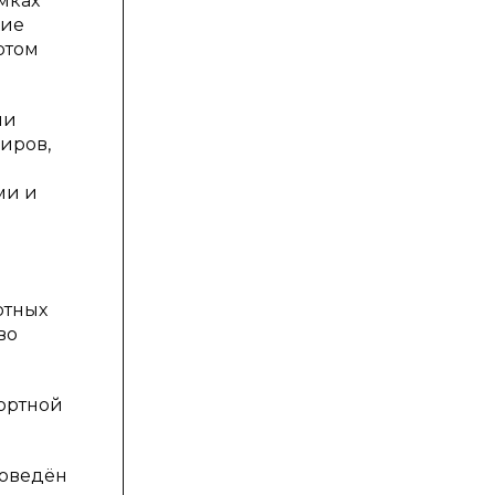
мках
хие
ртом
ми
иров,
ми и
ртных
во
портной
роведён