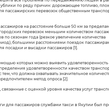
 решить все проблемы по передвижению людей в ра
спублики по ряду причин: дорожающее топливо, пло
 доля пассажирских перевозок общественным транспо
ассажиров на расстояние больше 50 км за предела
т городских перевозок меньшим количеством пассаж
 по сезонам года (резкое увеличение количества
риод), большими расстояниями поездок пассажира
я посадки и высадки пассажиров [1].
помощью которых можно выявить удовлетворенность
определения удовлетворенности качеством транспо
с тем, что должна охватывать значительное количест
предпочтителен метод опроса [2].
 связанные с оценкой уровня качества услуг транс
ги для пассажиров службами такси в Якутии был п