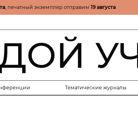
ста
, печатный экземпляр отправим
19 августа
ДОЙ У
нференции
Тематические журналы