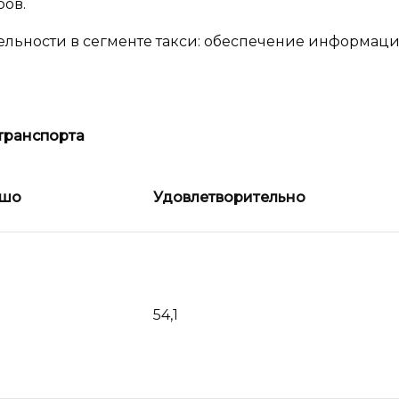
ров.
льности в сегменте такси: обеспечение информац
транспорта
ошо
Удовлетворительно
54,1