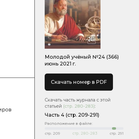
Молодой учёный №24 (366)
июнь 2021 г.
Скачать номер в PDF
Скачать часть журнала с этой
статьей
(стр.
280-283
)
:
иров
Часть 4
(стр. 209-291)
Расположение в файле:
стр.
209
стр.
280-283
стр.
291