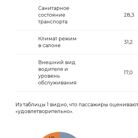
Санитарное
состояние
28,3
транспорта
Климат режим
31,2
в салоне
Внешний вид
водителя и
17,0
уровень
обслуживания
Из таблицы 1 видно, что пассажиры оцениваю
«удовлетворительно».