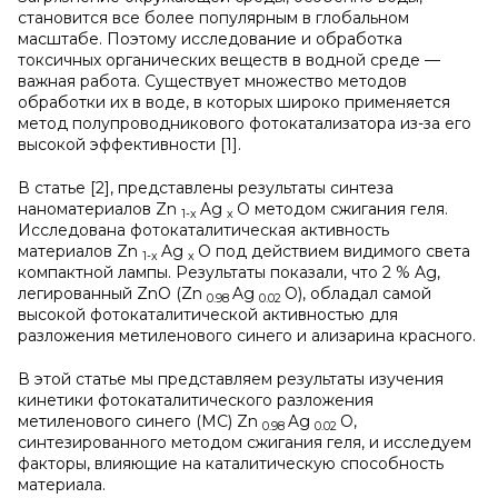
становится все более популярным в глобальном
масштабе. Поэтому исследование и обработка
токсичных органических веществ в водной среде —
важная работа. Существует множество методов
обработки их в воде, в которых широко применяется
метод полупроводникового фотокатализатора из-за его
высокой эффективности [1].
В статье [2], представлены результаты синтеза
наноматериалов Zn
Ag
O методом сжигания геля.
1-x
x
Исследована фотокаталитическая активность
материалов Zn
Ag
O под действием видимого света
1-x
x
компактной лампы. Результаты показали, что 2 % Ag,
легированный ZnO (Zn
Ag
O), обладал самой
0.98
0.02
высокой фотокаталитической активностью для
разложения метиленового синего и ализарина красного.
В этой статье мы представляем результаты изучения
кинетики фотокаталитического разложения
метиленового синего (MC) Zn
Ag
O,
0.98
0.02
синтезированного методом сжигания геля, и исследуем
факторы, влияющие на каталитическую способность
материала.