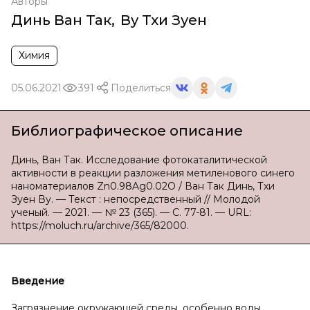
Авторы
Динь Ван Так
,
Ву Тхи Зуен
Химия
05.06.2021
391
Поделиться
Библиографическое описание
Динь, Ван Так. Исследование фотокаталитической
активности в реакции разложения метиленового синего
наноматериалов Zn0.98Ag0.02O / Ван Так Динь, Тхи
Зуен Ву. — Текст : непосредственный // Молодой
ученый. — 2021. — № 23 (365). — С. 77-81. — URL:
https://moluch.ru/archive/365/82000.
Введение
Загрязнение окружающей среды, особенно воды,