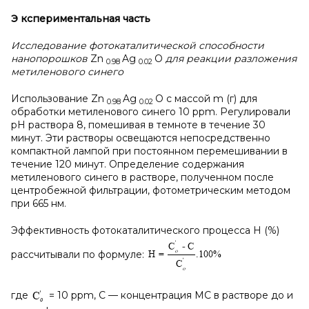
Э
кспериментальная часть
Исследование фотокаталитической способности
нанопорошков
Zn
Ag
O
для реакции разложения
0.98
0.02
метиленового синего
Использование Zn
Ag
O с массой m (г) для
0.98
0.02
обработки метиленового синего 10 ppm. Регулировали
рН раствора 8, помешивая в темноте в течение 30
минут. Эти растворы освещаются непосредственно
компактной лампой при постоянном перемешивании в
течение 120 минут. Определение содержания
метиленового синего в растворе, полученном после
центробежной фильтрации, фотометрическим методом
при 665 нм.
Эффективность фотокаталитического процесса Н (%)
рассчитывали по формуле:
где
= 10 ppm, C — концентрация MC в растворе до и