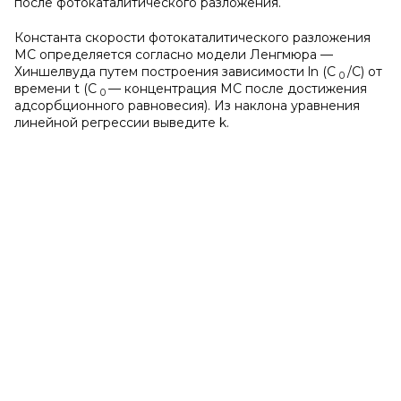
после фотокаталитического разложения.
Константа скорости фотокаталитического разложения
MC определяется согласно модели Ленгмюра —
Хиншелвуда путем построения зависимости ln (C
/C) от
0
времени t (C
— концентрация MC после достижения
0
адсорбционного равновесия). Из наклона уравнения
линейной регрессии выведите k.