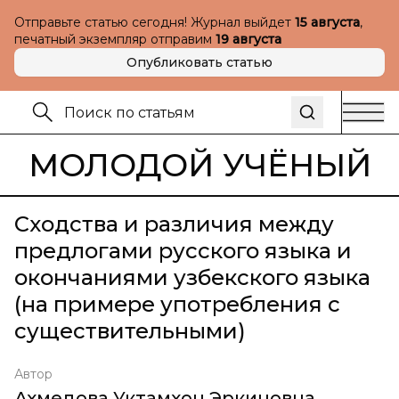
Отправьте статью сегодня! Журнал выйдет
15 августа
,
печатный экземпляр отправим
19 августа
Опубликовать статью
МОЛОДОЙ УЧЁНЫЙ
Сходства и различия между
предлогами русского языка и
окончаниями узбекского языка
(на примере употребления с
существительными)
Автор
Ахмедова Уктамхон Эркиновна