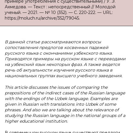
примере употребления с существительными) / У. Э.
Ахмедова. — Текст : непосредственный // Молодой
ученый. — 2021. — № 10 (352). — С. 220-222. — URL:
https://moluch.ru/archive/352/79045.
В данной статье рассматриваются вопросы
сопоставления предлогов косвенных падежей
русского языка с окончаниями узбекского языка.
Приводятся примеры на русском языке с переводами
на узбекский язык некоторых фраз. А также ведется
речь об актуальности изучения русского языка в
национальных группах высшего учебного заведения.
This article discusses the issues of comparing the
prepositions of the indirect cases of the Russian language
with the endings of the Uzbek language. Examples are
given in Russian with translations into Uzbek of some
phrases. And also we are talking about the relevance of
studying the Russian language in the national groups of a
higher educational institution.
В современном русском языке существуют предлоги,