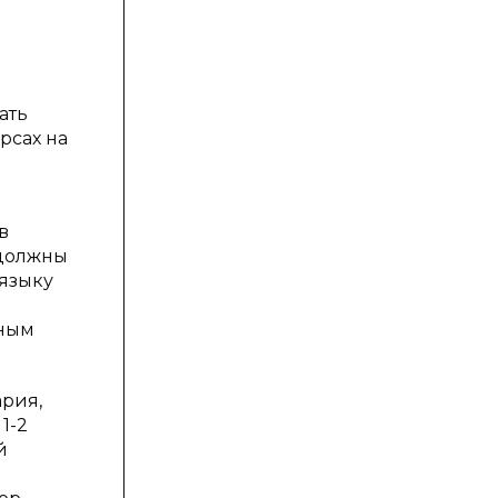
ать
рсах на
в
 должны
языку
нным
ария,
1-2
й