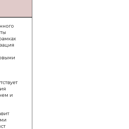
нного
оты
рамках
изация
ровыми
тствует
ния
чем и
авит
ыми
ст