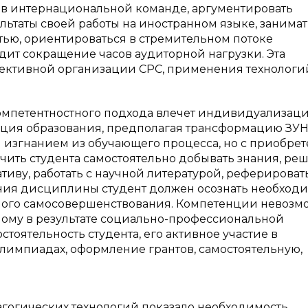
 в интернациональной команде, аргументировать
льтаты своей работы на иностранном языке, занима
ью, ориентироваться в стремительном потоке
т сокращение часов аудиторной нагрузки. Эта
ективной организации СРС, применения технологи
омпетентностного подхода влечет индивидуализац
ция образования, предполагая трансформацию ЗУН
 и изгнанием из обучающего процесса, но с приобре
аучить студента самостоятельно добывать знания, ре
иву, работать с научной литературой, реферироват
ения дисциплины студент должен осознать необход
ного самосовершенствования. Компетенции невозм
амому в результате социально-профессиональной
тоятельность студента, его активное участие в
олимпиадах, оформление грантов, самостоятельную,
гогических технологий показало необходимость