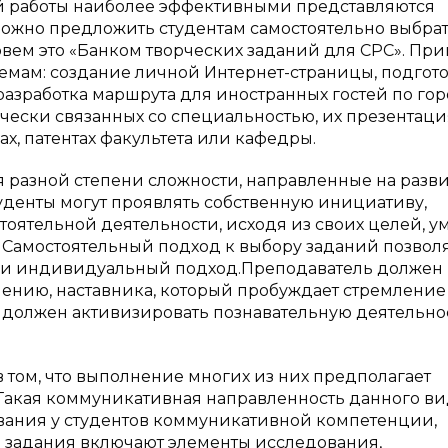
ой работы наиболее эффективными представляются
 можно предложить студентам самостоятельно выбрат
вем это «Банком творческих заданий для СРС». Пр
емам: создание личной Интернет-страницы, подгото
азработка маршрута для иностранных гостей по гор
чески связанных со специальностью, их презентаци
х, патентах факультета или кафедры.
 разной степени сложности, направленные на разв
туденты могут проявлять собственную инициативу,
оятельной деятельности, исходя из своих целей, у
. Самостоятельный подход к выбору заданий позвол
 и индивидуальный подход.Преподаватель должен
чению, наставника, который пробуждает стремление
 должен активизировать познавательную деятельно
 том, что выполнение многих из них предполагает
 Такая коммуникативная направленность данного в
ования у студентов коммуникативной компетенции,
е задания включают элементы исследования,