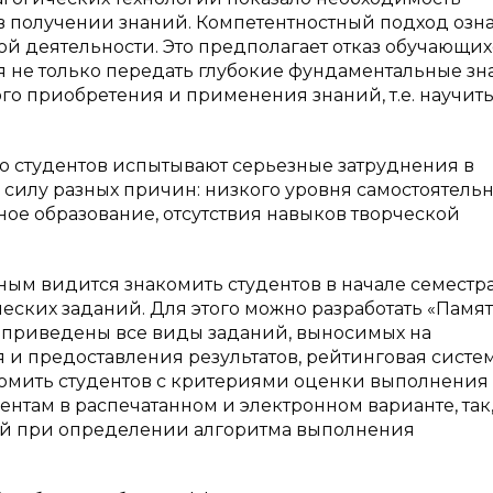
в получении знаний. Компетентностный подход озна
 деятельности. Это предполагает отказ обучающих
 не только передать глубокие фундаментальные зна
го приобретения и применения знаний, т.е. научит
во студентов испытывают серьезные затруднения в
 силу разных причин: низкого уровня самостоятельн
ное образование, отсутствия навыков творческой
м видится знакомить студентов в начале семестра
еских заданий. Для этого можно разработать «Памят
ут приведены все виды заданий, выносимых на
 и предоставления результатов, рейтинговая систе
комить студентов с критериями оценки выполнения
ентам в распечатанном и электронном варианте, так
ней при определении алгоритма выполнения