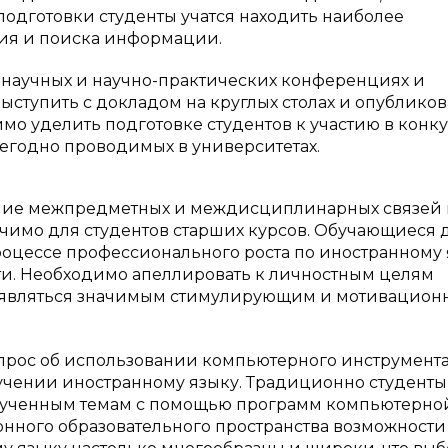
подготовки студенты учатся находить наиболее
ия и поиска информации.
в научных и научно-практических конференциях и
ыступить с докладом на круглых столах и опубликов
имо уделить подготовке студентов к участию в конку
егодно проводимых в университетах.
чие межпредметных и междисциплинарных связей 
начимо для студентов старших курсов. Обучающиеся
оцессе профессионального роста по иностранному 
ти. Необходимо апеллировать к личностным целям
т являться значимым стимулирующим и мотивацио
опрос об использовании компьютерного инструмент
чении иностранному языку. Традиционно студенты 
изученным темам с помощью программ компьютерно
нного образовательного пространства возможности