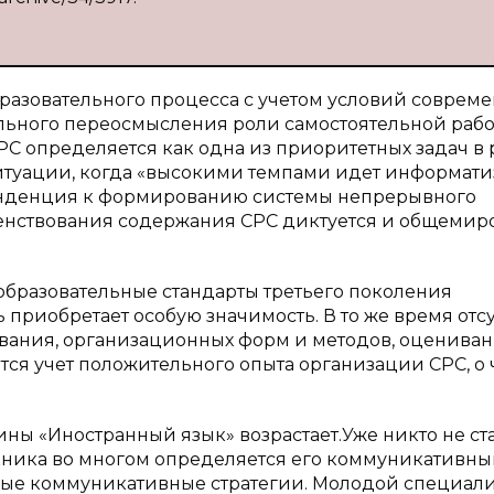
азовательного процесса с учетом условий совреме
льного переосмысления роли самостоятельной раб
РС определяется как одна из приоритетных задач в 
итуации, когда «высокими темпами идет информат
 тенденция к формированию системы непрерывного
ршенствования содержания СРС диктуется и общеми
 образовательные стандарты третьего поколения
 приобретает особую значимость. В то же время отсу
вания, организационных форм и методов, оценива
ется учет положительного опыта организации СРС, о 
ы «Иностранный язык» возрастает.Уже никто не ст
скника во многом определяется его коммуникативн
ные коммуникативные стратегии. Молодой специали