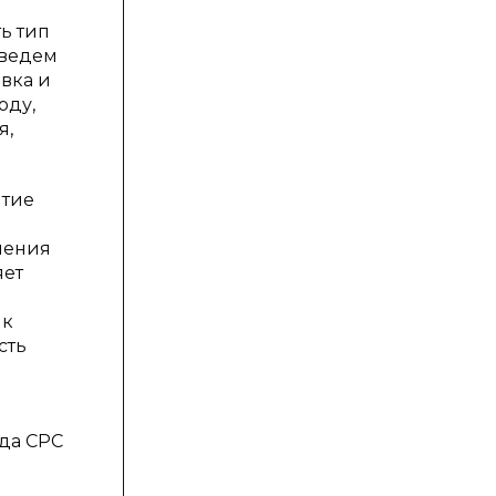
ь тип
иведем
вка и
оду,
я,
итие
мения
яет
 к
сть
ида СРС