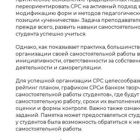
переориентировать СРС на активный подход 
модификацию форм и методов педагогической
позиции «ученичества». Задача преподавателя
прежде всего, развить навыки самостоятельно
студента успешно учиться.
Однако, как показывает практика, большинст
организации своей самостоятельной работы в
инициативности, ответственности за собствен
деятельности и саморегуляции.
Для успешной организации СРС целесообразны
рейтинг планом, графиком СРСи банком творч
самостоятельной работы студентов», где буд
самостоятельную работу, сроки их выполнения
оценки и формы контроля. Важно также озна
заданий. Памятка может предоставляться студ
у студентов была возможность обратиться к 
самостоятельной работы.