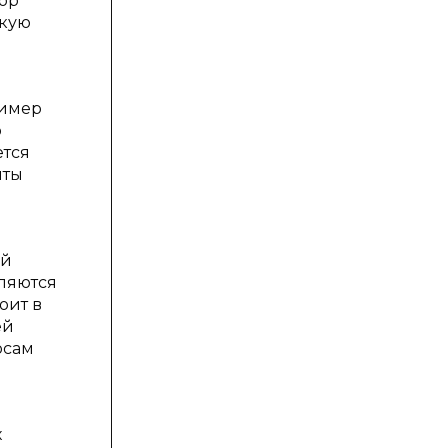
ор
скую
ример
о
ется
нты
ой
ляются
оит в
ей
осам
х