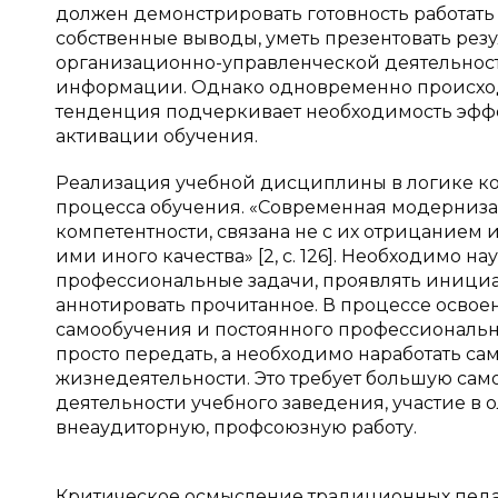
должен демонстрировать готовность работать
собственные выводы, уметь презентовать резу
организационно-управленческой деятельност
информации. Однако одновременно происходи
тенденция подчеркивает необходимость эфф
активации обучения.
Реализация учебной дисциплины в логике к
процесса обучения. «Современная модерниза
компетентности, связана не с их отрицанием
ими иного качества» [2,
c
. 126]. Необходимо н
профессиональные задачи, проявлять инициат
аннотировать прочитанное. В процессе осво
самообучения и постоянного профессиональ
просто передать, а необходимо наработать с
жизнедеятельности. Это требует большую самос
деятельности учебного заведения, участие в 
внеаудиторную, профсоюзную работу.
Критическое осмысление традиционных педа