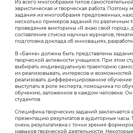
Из всего многообразия типов самостоятельн
эвристическая и творческая работа. Поэтому
задания из многообразия предложенных, назо
несколько примеров заданий по различным т
проведение викторины «Я знаю свой город», р
составление списка научных журналов, темати
подготовка доклада об инновациях, разработка
В «Банке» должны быть представлены задания
творческой активности учащихся. При этом с
выбирать индивидуальную траекторию самост
их реализовывать, интересов и возможностей
реализовать дифференцированное обучение
выступать в роле эксперта, помощника по обу
обучению, заложенное в каждом человеке. Он
студентов.
Специфика творческих заданий заключается в
презентацию результатов в аудиторные часы.
очень результативна с точки зрения формир
навыков творческой деятельности. Некоторы