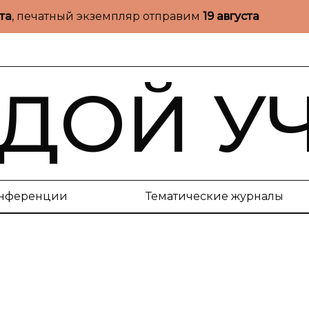
ста
, печатный экземпляр отправим
19 августа
ДОЙ У
нференции
Тематические журналы