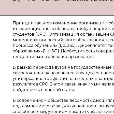
Принципиальное изменение организации обр
информационного общества требует кардина
студентов (СРС). Оптимизация организации С
модернизации российского образования, в с
процесса обучения» [1,
c
. 360], «укрепляется
образования»[1,
c
. 361]. Необходимость сове
тенденциями в области образования.
В рамках перехода вузов на государственные
самостоятельная познавательная деятельность
универсальная эффективная модель планиро
результатов СРС. В этой связи значимым явля
пойдет речь в данной статье.
В современном обществе весомость дисциплин
под сомнение тот факт, что успешность выпу
способностями, умением находить эффектив