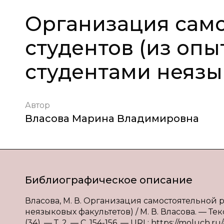
Организация само
студентов (из опы
студентами неязы
Автор
Власова Марина Владимировна
Библиографическое описание
Власова, М. В. Организация самостоятельной р
неязыковых факультетов) / М. В. Власова. — Те
(34). — Т. 2. — С. 154-156. — URL: https://moluch.ru