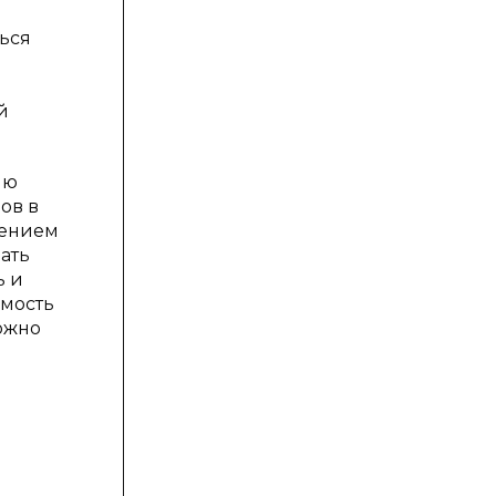
ться
й
ию
ов в
тением
шать
ь и
имость
ожно