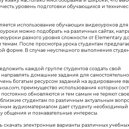
у языку настолько многообразны и широки, что выб
 учесть уровень подготовки обучающихся и техниче
является использование обучающих видеоуроков для
оуроки можно подобрать на различных сайтах, нап
еоуроки разного уровня сложности от
Elementary
д
темам. После просмотра урока студентам предлага
ной форме. В случае неуспешного выполнения студе
дложить каждой группе студентов создать свой
т направлять домашние задания для самостоятельн
чень богатым ресурсом заданий на аудирование яв
voa
.
com
,
преимущество использования которых сост
х, постоянно обновляются и тем самым не теряют сво
 близкие студентам по различным актуальным вопр
обным аудиоматериалом дает студенту необходимый
у общения и познавательные интересы.
ь скачать электронные варианты различных учебны