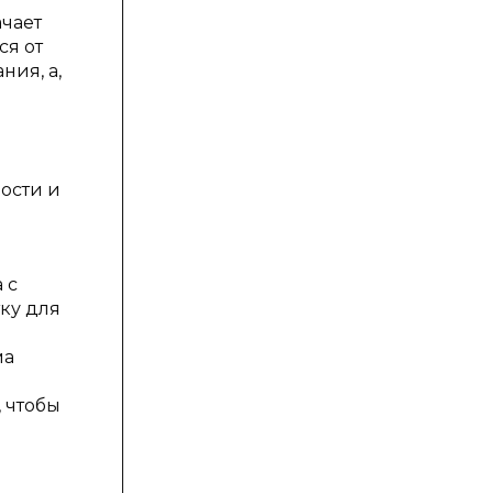
чает
ся от
ния, а,
ь
ости и
 с
ку для
ма
, чтобы