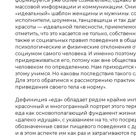
формируется уже более сознательно, однако 
массовой информации и коммуникации. Они 
«идеальный» шаблон женщины и мужчины: со
исполнители, шоумены, танцовщицы и так дал
красоты — идеальной телесности, приемлемо
отметить, что это касается не только, собств
также и социальных правил поведения в общ
психологические и физические отклонения от
социумом самого человека. И именно поэтому 
придерживаться его, потому как вне общества,
человеком по определению. Нам приходится с
этому учимся. Но каковы последствия такого 
Для этого обратимся к рассмотрению практик
приведения своего тела «в норму».
Дефиниция «еда» обладает рядом крайне инт
красочный и многогранный портрет этого терм
еда как основополагающий фундамент жизни; 
«далеко идущая», с указанием на то, что поср
обозначенные связи пищевого поведения с др
и в этом аспекте им как раз и затрагиваютс