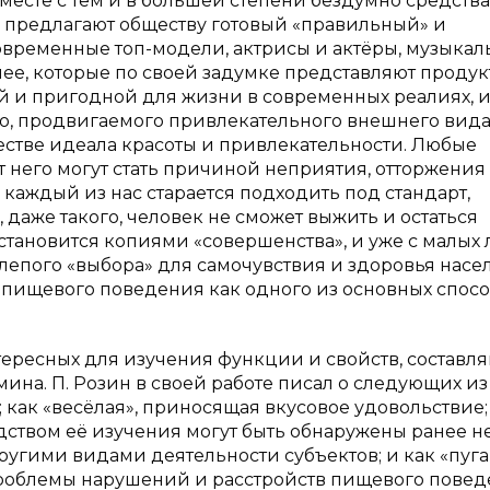
вместе с тем и в большей степени бездумно средств
предлагают обществу готовый «правильный» и
временные топ-модели, актрисы и актёры, музыка
ее, которые по своей задумке представляют продук
й и пригодной для жизни в современных реалиях, 
енно, продвигаемого привлекательного внешнего вида
естве идеала красоты и привлекательности. Любые
 него могут стать причиной неприятия, отторжения
каждый из нас старается подходить под стандарт,
 даже такого, человек не сможет выжить и остаться
тановится копиями «совершенства», и уже с малых 
слепого «выбора» для самочувствия и здоровья насе
 пищевого поведения как одного из основных спос
ересных для изучения функции и свойств, составл
ина. П. Розин в своей работе писал о следующих из 
как «весёлая», приносящая вкусовое удовольствие;
едством её изучения могут быть обнаружены ранее н
угими видами деятельности субъектов; и как «пуг
я проблемы нарушений и расстройств пищевого пове