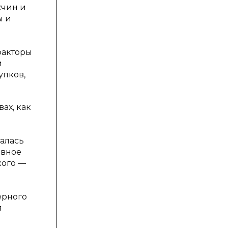
жчин и
ы и
факторы
и
упков,
ах, как
алась
авное
кого —
ерного
я