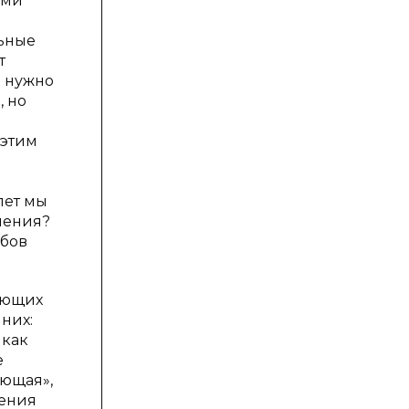
ами
льные
т
и нужно
, но
 этим
лет мы
ления?
обов
яющих
них:
 как
е
ающая»,
дения