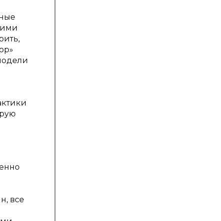
бные
 ими
рить,
ор»
модели
актики
орую
ленно
н, все