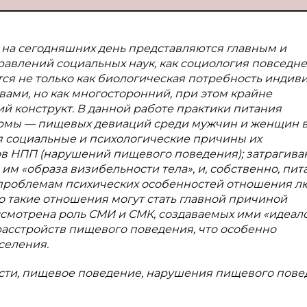
на сегодняшних день представляются главным и
равлений социальных наук, как социология повседн
ся не только как биологическая потребность индиви
ми, но как многосторонний, при этом крайне
й конструкт. В данной работе практики питания
ормы — пищевых девиаций среди мужчин и женщин 
я социальные и психологические причины их
в НПП (нарушений пищевого поведения); затрагива
м «образа визибельности тела», и, собственно, пит
проблемам психических особенностей отношения л
то такие отношения могут стать главной причиной
ссмотрена роль СМИ и СМК, создаваемых ими «идеал
асстройств пищевого поведения, что особенно
селения.
сти, пищевое поведение, нарушения пищевого пове