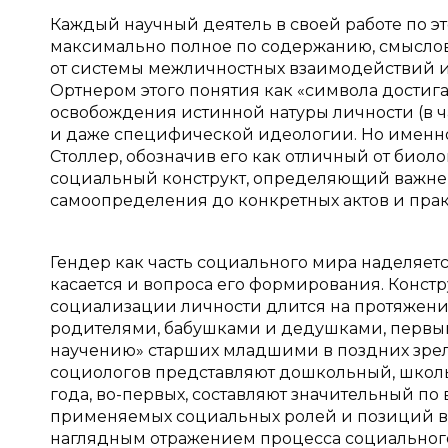
Каждый научный деятель в своей работе по эт
максимально полное по содержанию, смыслов
от системы межличностных взаимодействий и 
Ортнером этого понятия как «символа достига
освобождения истинной натуры личности (в ча
и даже специфической идеологии. Но именно
Столлер, обозначив его как отличный от био
социальный конструкт, определяющий важней
самоопределения до конкретных актов и практ
Гендер как часть социального мира наделяет
касается и вопроса его формирования. Конст
социализации личности длится на протяжении
родителями, бабушками и дедушками, первым
научению» старших младшими в поздних зрелы
социологов представляют дошкольный, школь
года, во-первых, составляют значительный 
применяемых социальных ролей и позиций в о
наглядным отражением процесса социального