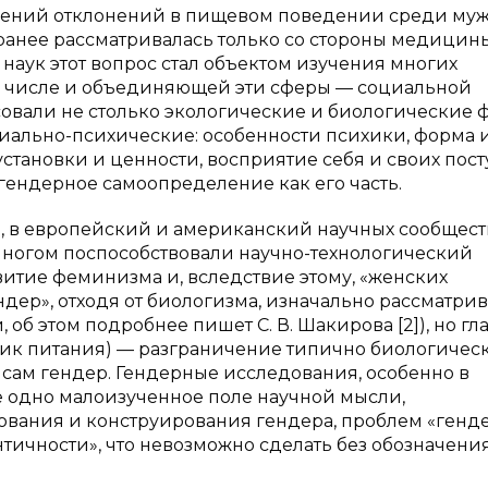
лений отклонений в пищевом поведении среди му
ранее рассматривалась только со стороны медицин
наук этот вопрос стал объектом изучения многих
м числе и объединяющей эти сферы — социальной
совали не столько экологические и биологические 
иально-психические: особенности психики, форма 
тановки и ценности, восприятие себя и своих пост
 гендерное самоопределение как его часть.
 в европейский и американский научных сообществ
во многом поспособствовали научно-технологический
витие феминизма и, вследствие этому, «женских
ер», отходя от биологизма, изначально рассматрив
б этом подробнее пишет С. В. Шакирова [2]), но гл
ктик питания) — разграничение типично биологичес
сам гендер. Гендерные исследования, особенно в
ё одно малоизученное поле научной мысли,
вания и конструирования гендера, проблем «генд
ичности», что невозможно сделать без обозначени