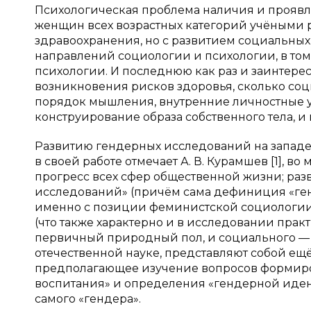
Психологическая проблема наличия и прояв
женщин всех возрастных категорий учёными 
здравоохранения, но с развитием социальных 
направлений социологии и психологии, в то
психологии. И последнюю как раз и заинтере
возникновения рисков здоровья, сколько соц
порядок мышления, внутренние личностные ус
конструирование образа собственного тела, и
Развитию гендерных исследований на западе,
в своей работе отмечает А. В. Курамшев [1], 
прогресс всех сфер общественной жизни; раз
исследований» (причём сама дефиниция «генд
именно с позиции феминистской социологии, о
(что также характерно и в исследовании пра
первичный природный пол, и социального — 
отечественной науке, представляют собой ещ
предполагающее изучение вопросов формиро
воспитания» и определения «гендерной идент
самого «гендера».