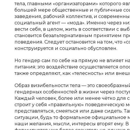
тела, главными «организаторами» которого яв
большей мере общественные и публичные соц
заведения, рабочий коллектив, и современн
социальный агент — «мода». Именно через них
вести себя, в целом, жить в соответствии с в
становится безальтернативным принятием пр
поведения. Следует остановится на том, что 
конструируется и социально обусловлен.
Но гендер сам по себе на прямую не влияет 
питания; это воздействие осуществляется опос
также определяют, как «телесность» или внеш
Образ визибельности тела — это своеобразн
гендерных особенностей в жизни через поступ
Каждый человек, более или менее чётко для
строит у себя «правильную» поведенческую мо
представляться, смеяться или даже сидеть. Т
ситуации, будь то формальное официальное 
наши желания, мысли, интересы вторят ему. В 