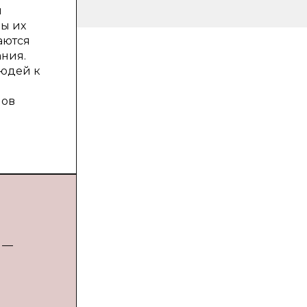
и
ы их
аются
ания.
людей к
лов
. —