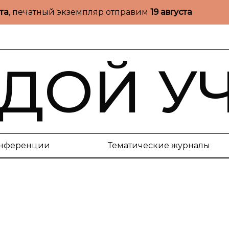
ста
, печатный экземпляр отправим
19 августа
ДОЙ У
нференции
Тематические журналы