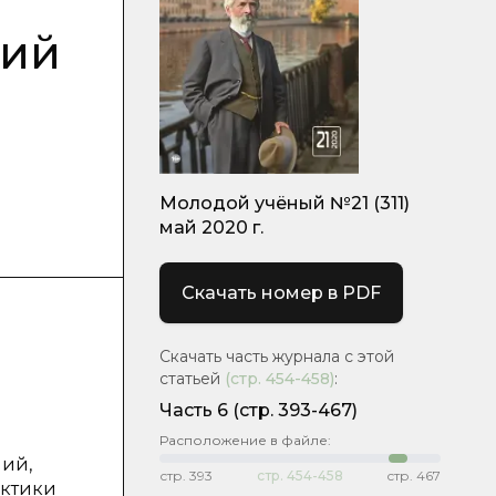
ний
Молодой учёный №21 (311)
май 2020 г.
Скачать номер в PDF
Скачать часть журнала с этой
статьей
(стр.
454-458
)
:
Часть 6
(стр. 393-467)
Расположение в файле:
ий,
стр.
393
стр.
454-458
стр.
467
актики