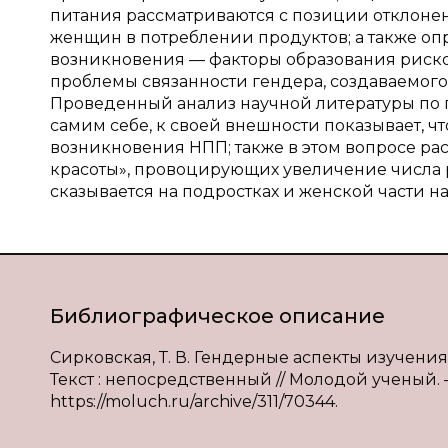
питания рассматриваются с позиции отклон
женщин в потреблении продуктов; а также о
возникновения — факторы образования риско
проблемы связанности гендера, создаваемого и
Проведенный анализ научной литературы по
самим себе, к своей внешности показывает, ч
возникновения НПП; также в этом вопросе ра
красоты», провоцирующих увеличение числа 
сказывается на подростках и женской части н
Библиографическое описание
Сирковская, Т. В. Гендерные аспекты изучени
Текст : непосредственный // Молодой ученый. — 
https://moluch.ru/archive/311/70344.