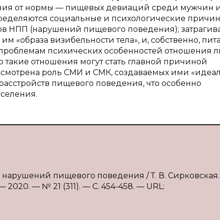
ения от нормы — пищевых девиаций среди мужчин 
пределяются социальные и психологические причин
в НПП (нарушений пищевого поведения); затрагив
м «образа визибельности тела», и, собственно, пит
 проблемам психических особенностей отношения 
то такие отношения могут стать главной причиной
ссмотрена роль СМИ и СМК, создаваемых ими «идеа
расстройств пищевого поведения, что особенно
аселения.
я нарушений пищевого поведения / Т. В. Сирковская
2020. — № 21 (311). — С. 454-458. — URL: