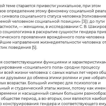
ой теме старается привести уникальное, при этом
ое определение этому феномену социальной реаль
символа социального статуса человека (толкование
емой человеком социальной позиции» [3]); до пути
стности, — женщины, в исследовании С. В. Шакиров
 социологизма в раскрытие сущности гендера прив
логического проявления врождённого пола человека
шие направления жизнедеятельности человека: от
ик поведения [5].
ся соответствующими функциями и характеристикам
руирование «социального пола» сродни процессу
 всей жизни человека: с самых малых лет через об
и друзьями до обмена этими ролями и уже «обрат
х возрастах. Больший интерес для психологов и
ный и студенческий этапы жизни, потому как имен
по времени и насыщенный самым большим разнообр
бществе период, а во-вторых, они являются наибо
 конструирования гендера и соответствующего ему