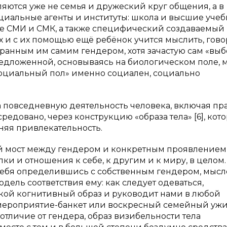
ляются уже не семья и дружеский круг общения, а в
иальные агенты и институты: школа и высшие уче
ые СМИ и СМК, а также специфический создаваемый
 и с их помощью ещё ребёнок учится мыслить, гово
ыбранным им самим гендером, хотя зачастую сам «выб
едложенной, основываясь на биологическом поле, 
«социальный пол» именно социален, социально
на повседневную деятельность человека, включая пр
редовано, через конструкцию «образа тела» [6], кот
няя привлекательность.
ый мост между гендером и конкретным проявлением
ки и отношения к себе, к другим и к миру, в целом.
 себя определившись с собственным гендером, мыс
дель соответствия ему: как следует одеваться,
акой когнитивный образ и руководит нами в любой
мероприятие-банкет или воскресный семейный ужи
отличие от гендера, образ визибельности тела