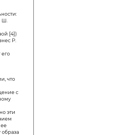
ности:
 Ш.
ой [4])
нес Р.
 его
и, что
щение с
ному
но эти
азием
лее
 образа