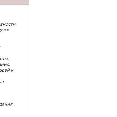
евности
да в
в
ются
ания.
юдей к
ов
дения,