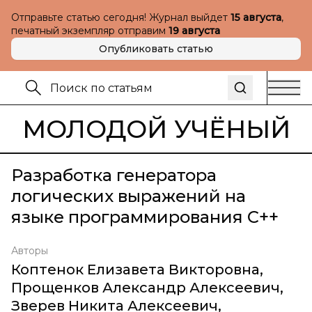
Отправьте статью сегодня! Журнал выйдет
15 августа
,
печатный экземпляр отправим
19 августа
Опубликовать статью
МОЛОДОЙ УЧЁНЫЙ
Разработка генератора
логических выражений на
языке программирования С++
Авторы
Коптенок Елизавета Викторовна
,
Прощенков Александр Алексеевич
,
Зверев Никита Алексеевич
,