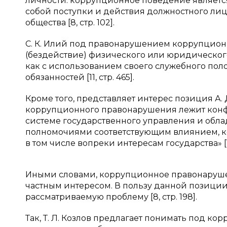
личности: коррупционное поведение являетс
собой поступки и действия должностного лиц
общества [8, стр. 102].
С. К. Илий под правонарушением коррупцион
(бездействие) физического или юридическог
как с использованием своего служебного поло
обязанностей [11, стр. 465].
Кроме того, представляет интерес позиция А. 
коррупционного правонарушения лежит конф
системе государственного управления и обл
полномочиями соответствующим влиянием, ко
в том числе вопреки интересам государства» [12,
Иными словами, коррупционное правонаруш
частным интересом. В пользу данной позици
рассматриваемую проблему [8, стр. 198].
Так, Т. Л. Козлов предлагает понимать под