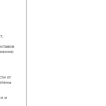
т,
оставов
 мнению
сти от
еплены
и и