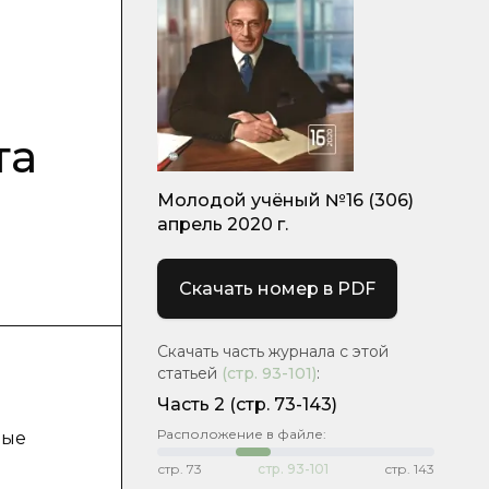
та
Молодой учёный №16 (306)
апрель 2020 г.
Скачать номер в PDF
Скачать часть журнала с этой
статьей
(стр.
93-101
)
:
Часть 2
(стр. 73-143)
Расположение в файле:
ные
стр.
73
стр.
93-101
стр.
143