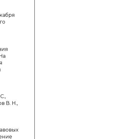
екабря
го
вия
На
я
й
.,
 В. Н.,
равовых
ление