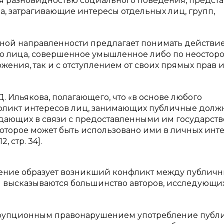
я разновидностью социального поведения, предста
а, затрагивающие интересы отдельных лиц, групп,
ной направленности предлагает понимать действи
о лица, совершенное умышленное либо по неостор
жения, так и с отступлением от своих прямых прав 
Д. Ильякова, полагающего, что «в основе любого
ликт интересов лиц, занимающих публичные должн
адающих в связи с предоставленными им государст
торое может быть использовано ими в личных инте
 стр. 34].
ение образует возникший конфликт между публич
и высказываются большинство авторов, исследующи
 коррупционным правонарушением употребление пуб