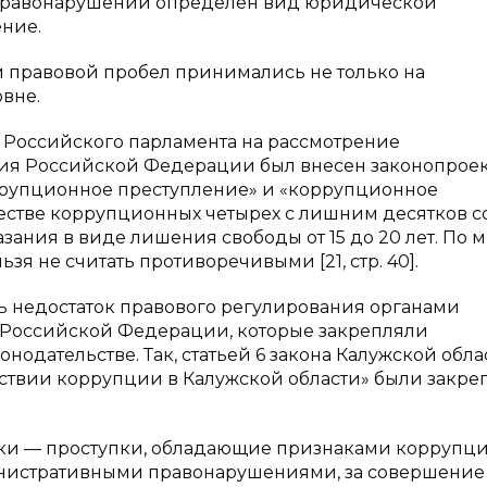
правонарушений определен вид юридической
ение.
 правовой пробел принимались не только на
вне.
ы Российского парламента на рассмотрение
ия Российской Федерации был внесен законопроек
рупционное преступление» и «коррупционное
естве коррупционных четырех с лишним десятков с
зания в виде лишения свободы от 15 до 20 лет. По
я не считать противоречивыми [21, стр. 40].
ь недостаток правового регулирования органами
в Российской Федерации, которые закрепляли
одательстве. Так, статьей 6 закона Калужской обла
йствии коррупции в Калужской области» были закр
и — проступки, обладающие признаками коррупци
нистративными правонарушениями, за совершение