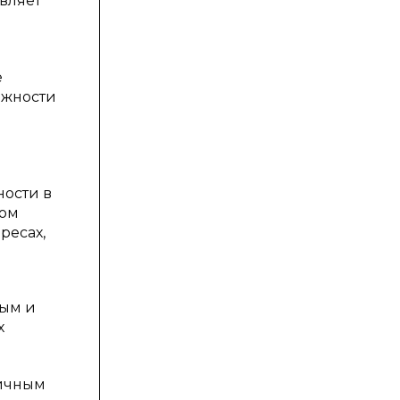
вляет
е
ожности
и
ости в
вом
ресах,
ным и
х
личным