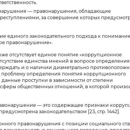
ветственность.
нарушения — правонарушения, обладающие
реступлениями, за совершение которых предусмот
вие единого законодательного подхода к понимани
ое правонарушение».
также отсутствует единое понятие «коррупционное
 отсутствие единства мнений в вопросе определения
верждать и о наличии диаметрально противополож
х проблему определения понятия коррупционного
данные проступки в зависимости от степени
, сферы общественных отношений, в которой произ
равонарушение — это содержащее признаки корруп
редусмотрена законодательством [23, стр. 1442].
онного правонарушения с позиции социального ста