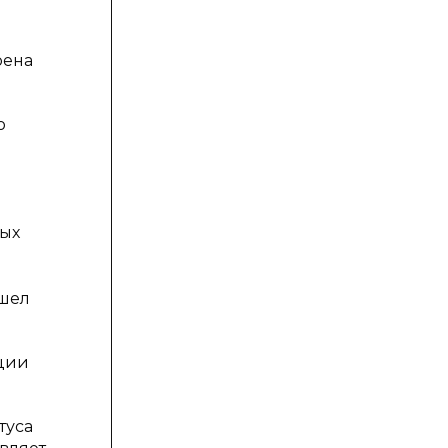
рена
ю
ных
ошел
ции
туса