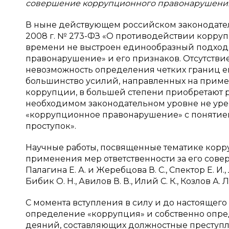
совершение коррупционного правонарушени
В ныне действующем российском законодатель
2008 г. № 273-ФЗ «О противодействии корруп
времени не выстроен единообразный подход
правонарушение» и его признаков. Отсутстви
невозможность определения четких границ ег
большинство усилий, направленных на прим
коррупции, в большей степени приобретают р
необходимом законодательном уровне не уре
«коррупционное правонарушение» с понятие
проступок».
Научные работы, посвященные тематике корру
применения мер ответственности за его совер
Палагина Е. А. и Жеребцова В. С., Спектор Е. И.,
Бибик О. Н., Авилов В. В., Илий С. К., Козлов А. 
С момента вступления в силу и до настоящег
определение «коррупция» и собственно опред
деяний, составляющих должностные преступлен