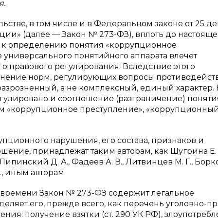
я.
стве, в том числе и в Федеральном законе от 25 д
ции» (далее — Закон № 273-ФЗ), вплоть до настояще
 к определению понятия «коррупционное
е универсального понятийного аппарата влечет
о правового регулирования. Вследствие этого
енение норм, регулирующих вопросы противодейст
азрозненный, а не комплексный, единый характер. 
гулировано и соотношение (разграничение) поняти
м «коррупционное преступление», «коррупционны
пционного нарушения, его состава, признаков и
шение, принадлежат таким авторам, как Шугрина Е. С
 Липинский Д. А., Фадеев А. В., Литвинцев М. Г., Борков
Л., иным авторам.
о времени Закон № 273-ФЗ содержит легальное
еляет его, прежде всего, как перечень уголовно-п
ия: получение взятки (ст. 290 УК РФ), злоупотреб