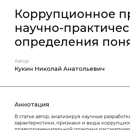
Коррупционное п
научно-практиче
определения понят
Автор
Кукин Николай Анатольевич
Аннотация
В статье автор, анализируя научные разработ
характеристики, признаки и виды коррупцио
правоприменительной практики рассматривае