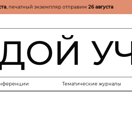
ста
, печатный экземпляр отправим
26 августа
ДОЙ У
нференции
Тематические журналы