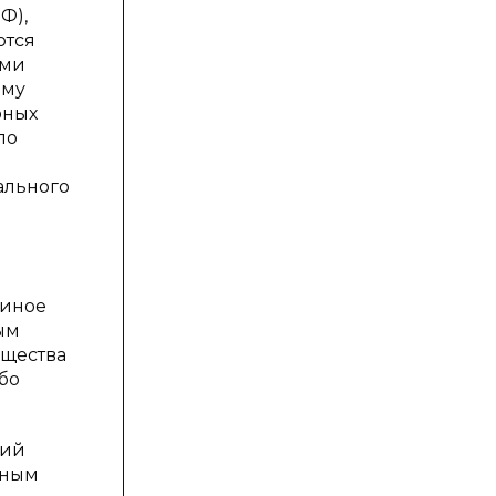
Ф),
ются
ями
ому
рных
по
ального
«иное
ым
ущества
бо
ний
ьным