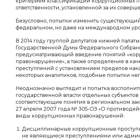
критерием классификации коррупционных 
ответственности, установленной за их соверш
Безусловно, попытки изменить существующий
федеральном, но даже на международном уро
В 2014 году группой депутатов нижней палат
Государственной Думы Федерального Собран
предусматривающий введение понятий «кор
правонарушение», а также определение в кач
преступлений с установлением пределов нака
некоторых аналитиков, подобные попытки нельз
Неоднозначно выглядит и попытка восполнит
государственной власти отдельных субъекто
соответствующие понятия в региональном закон
27 апреля 2007 года № 305-ОЗ «О противоде
виды коррупционных правонарушений:
Дисциплинарные коррупционные проступк
не являющиеся преступлениями или адми