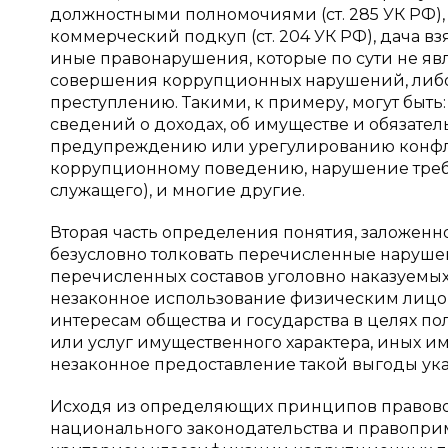
должностными полномочиями (ст. 285 УК РФ),
коммерческий подкуп (ст. 204 УК РФ), дача вз
иные правонарушения, которые по сути не я
совершения коррупционных нарушений, либо
преступлению. Такими, к примеру, могут быт
сведений о доходах, об имуществе и обязател
предупреждению или урегулированию конфли
коррупционному поведению, нарушение треб
служащего), и многие другие.
Вторая часть определения понятия, заложенног
безусловно толковать перечисленные наруше
перечисленных составов уголовно наказуемы
незаконное использование физическим лицо
интересам общества и государства в целях по
или услуг имущественного характера, иных и
незаконное предоставление такой выгоды ук
Исходя из определяющих принципов правово
национального законодательства и правопр