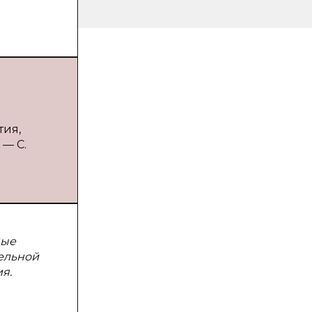
тия,
 — С.
ные
ельной
я.