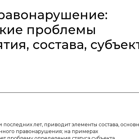
равонарушение:
ские проблемы
ия, состава, субъек
ки последних лет, приводит элементы состава, основ
нного правонарушения; на примерах
т проблему определения статуса субъекта