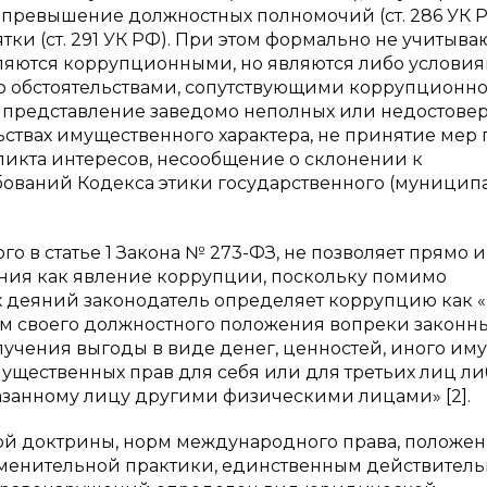
 превышение должностных полномочий (ст. 286 УК Р
ятки (ст. 291 УК РФ). При этом формально не учитыва
вляются коррупционными, но являются либо услови
 обстоятельствами, сопутствующими коррупционн
ь: представление заведомо неполных или недостове
ьствах имущественного характера, не принятие мер 
кта интересов, несообщение о склонении к
ований Кодекса этики государственного (муницип
о в статье 1 Закона № 273-ФЗ, не позволяет прямо и
ния как явление коррупции, поскольку помимо
х деяний законодатель определяет коррупцию как 
м своего должностного положения вопреки законн
лучения выгоды в виде денег, ценностей, иного им
мущественных прав для себя или для третьих лиц ли
азанному лицу другими физическими лицами» [2].
й доктрины, норм международного права, положе
именительной практики, единственным действител