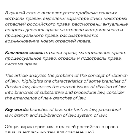
В данной статье анализируется проблема понятия
«отрасль права», выделены характеристики некоторых
отраслей российского права, рассмотрены актуальные
вопросы деления права на отрасли материального и
процессуального права, рассматривается
возникновение новых отраслей права.
Ключевые слова:
отрасли права, материальное право,
процессуальное право, отрасль и подотрасль права,
система права.
This article analyzes the problem of the concept of «branch
of law», highlights the characteristics of some branches of
Russian law, discusses the current issues of division of law
into branches of substantive and procedural law, consider
the emergence of new branches of law.
Key words:
branches of law, substantive law, procedural
law, branch and sub-branch of law, system of law.
Общая характеристика отраслей российского права
одна из актуальных тем для современной