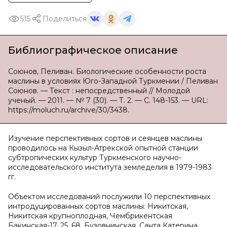
515
Поделиться
Библиографическое описание
Союнов, Пеливан. Биологические особенности роста
маслины в условиях Юго-Западной Туркмении / Пеливан
Союнов. — Текст : непосредственный // Молодой
ученый. — 2011. — № 7 (30). — Т. 2. — С. 148-153. — URL:
https://moluch.ru/archive/30/3438.
Изучение перспективных сортов и сеянцев маслины
проводилось на Кызыл-Атрекской опытной станции
субтропических культур Туркменского научно-
исследовательского института земледелия в 1979-1983
гг.
Объектом исследований послужили 10 перспективных
интродуцированных сортов маслины: Никитская,
Никитская крупноплодная, Чембрикентская
Бакинская-17, 25, 68, Бузовнинская, Санта Катерина,