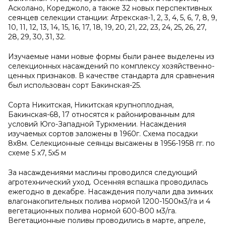
Асколано, Кореджоло, а также 32 новых перспективных
сеянцев селекции станции: Атрекская-1, 2, 3, 4, 5, 6, 7, 8, 9,
10, 11, 12, 13, 14, 15, 16, 17, 18, 19, 20, 21, 22, 23, 24, 25, 26, 27,
28, 29, 30, 31, 32.
Изучаемые нами новые формы были ранее выделены из
селекционных насаждений по комплексу хозяйственно-
ценных признаков. В качестве стандарта для сравнения
был использован сорт Бакинская-25.
Сорта Никитская, Никитская крупноплодная,
Бакинская-68, 17 относятся к районированным для
условий Юго-Западной Туркмении. Насаждения
изучаемых сортов заложены в 1960г. Схема посадки
8
x
8м. Селекционные сеянцы высажены в 1956-1958 гг. по
схеме 5
x
7, 5
x
5 м
За насаждениями маслины проводился следующий
агротехнический уход. Осенняя вспашка проводилась
ежегодно в декабре. Насаждения получали два зимних
влагонакопительных полива нормой 1200-1500м3/га и 4
вегетационных полива нормой 600-800 м3/га.
Вегетационные поливы проводились в марте, апреле,