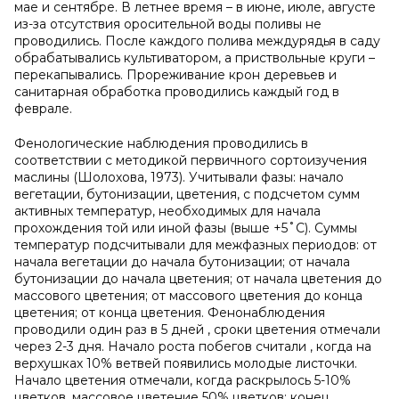
мае и сентябре. В летнее время – в июне, июле, августе
из-за отсутствия оросительной воды поливы не
проводились. После каждого полива междурядья в саду
обрабатывались культиватором, а приствольные круги –
перекапывались. Прореживание крон деревьев и
санитарная обработка проводились каждый год в
феврале.
Фенологические наблюдения проводились в
соответствии с методикой первичного сортоизучения
маслины (Шолохова, 1973). Учитывали фазы: начало
вегетации, бутонизации, цветения, с подсчетом сумм
активных температур, необходимых для начала
прохождения той или иной фазы (выше +5
˚
С). Суммы
температур подсчитывали для межфазных периодов: от
начала вегетации до начала бутонизации; от начала
бутонизации до начала цветения; от начала цветения до
массового цветения; от массового цветения до конца
цветения; от конца цветения. Фенонаблюдения
проводили один раз в 5 дней , сроки цветения отмечали
через 2-3 дня. Начало роста побегов считали , когда на
верхушках 10% ветвей появились молодые листочки.
Начало цветения отмечали, когда раскрылось 5-10%
цветков, массовое цветение 50% цветков; конец