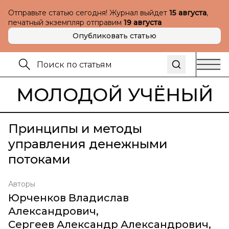
Отправьте статью сегодня! Журнал выйдет
15 августа
,
печатный экземпляр отправим
19 августа
Опубликовать статью
МОЛОДОЙ УЧЁНЫЙ
Принципы и методы
управления денежными
потоками
Авторы
Юрченков Владислав
Александрович
,
Сергеев Александр Александрович
,