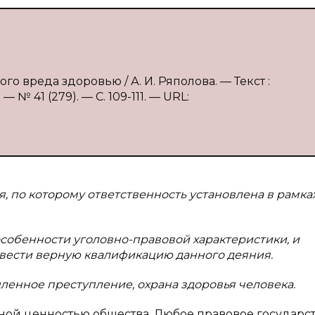
о вреда здоровью / А. И. Ряполова. — Текст :
№ 41 (279). — С. 109-111. — URL:
 по которому ответственность установлена в рамках с
собенности уголовно-правовой характеристики, и
вести верную квалификацию данного деяния.
енное преступление, охрана здоровья человека.
ной ценностью общества. Любое правовое государс