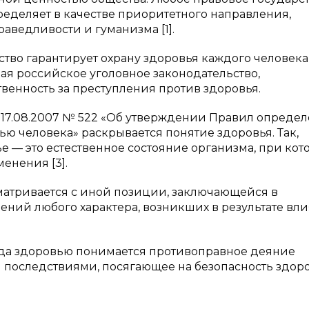
ределяет в качестве приоритетного направления,
ведливости и гуманизма [1].
рство гарантирует охрану здоровья каждого человека
я российское уголовное законодательство,
енность за преступления против здоровья.
 17.08.2007 № 522 «Об утверждении Правил опреде
ю человека» раскрывается понятие здоровья. Так,
е — это естественное состояние организма, при кот
енения [3].
матривается с иной позиции, заключающейся в
ний любого характера, возникших в результате вл
да здоровью понимается противоправное деяние
 последствиями, посягающее на безопасность здор