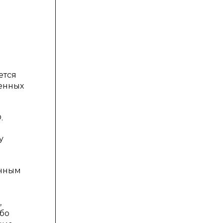
ется
ченных
.
у
енным
,
ибо