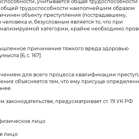
оспособности, учитывается общая трудоспособности
ри общей трудоспособности наиполнейшим образом
ричинен объекту преступления (пострадавшему,
 человека и, безусловным является то, что при
 анализируемой категории, крайне необходимо про
мышленное причинение тяжкого вреда здоровью
сла [6, с. 167].
ачением для всего процесса квалификации преступ
ления объясняется тем, что ему присуще определен
нее.
 законодательстве, предусматривает ст. 19 УК РФ
 физическое лицо
ое лицо