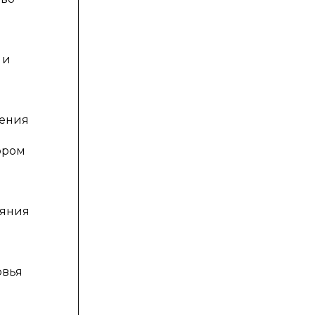
 и
ления
ором
ияния
овья