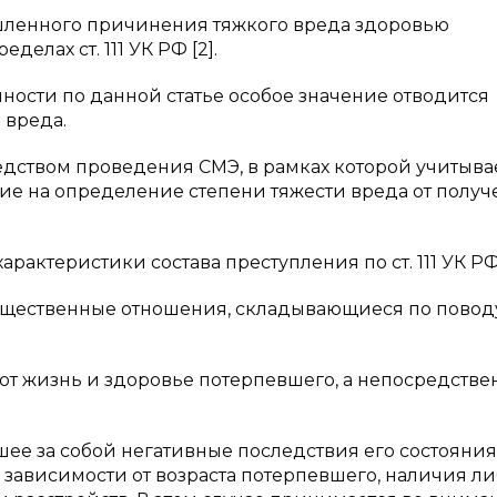
ленного причинения тяжкого вреда здоровью
елах ст. 111 УК РФ [2].
ности по данной статье особое значение отводится
 вреда.
дством проведения СМЭ, в рамках которой учитыва
ие на определение степени тяжести вреда от полу
рактеристики состава преступления по ст. 111 УК РФ
 общественные отношения, складывающиеся по повод
ют жизнь и здоровье потерпевшего, а непосредств
шее за собой негативные последствия его состояния
 зависимости от возраста потерпевшего, наличия л