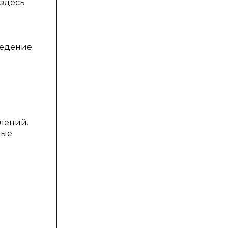
 здесь
ведение
лений.
ные