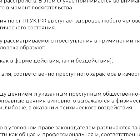
и расстройств. В этом случае принимается во внима
о в момент посягательства.
 по ст. 111 УК РФ выступает здоровье любого челове
ктического состояния.
ону рассматриваемого преступления в причинении т
ловека образуют:
ак в форме действия, так и бездействия);
вия, соответственно преступного характера в качест
жду деянием и указанным преступным общественно-
воправные деяния виновного выражаются в физичес
и, либо же, в оказании психического воздействия
 в уголовном праве законодателем различаются та
и как общая и профессиональная и, соответственно