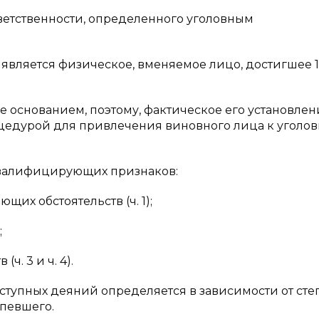
тветственности, определенного уголовным
Ф является физическое, вменяемое лицо, достигшее 
ее основанием, поэтому, фактическое его установлен
цедурой для привлечения виновного лица к уголо
о квалифицирующих признаков:
их обстоятельств (ч. 1);
;
ч. 3 и ч. 4).
ступных деяний определяется в зависимости от сте
певшего.