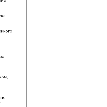
ние
ка,
яжкого
ве
ком,
кие
,