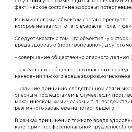
отсутствия у него имеющихся заболеваний ил
фактическое состояние здоровья потерпевшег
Иными словами, объектом состава преступления
которое не зависит от его возраста, пола, и фа
Следует сказать о том, что объективную стор
вреда здоровью (противоправном) другого че
– совершение общественно опасного деяния (к
– наступление общественно опасного последст
нанесения тяжкого вреда здоровью человека;
– наличие причинно-следственной связи ме
опасным последствием в случае, если проти
механическом, химическом и т. п., воздействи
различного характера на потерпевшего.
В рамках причинения тяжкого вреда здоровью
категории профессиональной трудоспособност