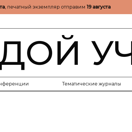
ста
, печатный экземпляр отправим
19 августа
ДОЙ У
нференции
Тематические журналы