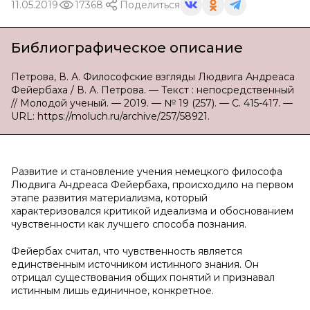
11.05.2019
17368
Поделиться
Библиографическое описание
Петрова, В. А. Философские взгляды Людвига Андреаса
Фейербаха / В. А. Петрова. — Текст : непосредственный
// Молодой ученый. — 2019. — № 19 (257). — С. 415-417. —
URL: https://moluch.ru/archive/257/58921.
Развитие и становление учения немецкого философа
Людвига Андреаса Фейербаха, происходило на первом
этапе развития материализма, который
характеризовался критикой идеализма и обоснованием
чувственности как лучшего способа познания.
Фейербах считал, что чувственность является
единственным источником истинного знания. Он
отрицал существования общих понятий и признавал
истинным лишь единичное, конкретное.