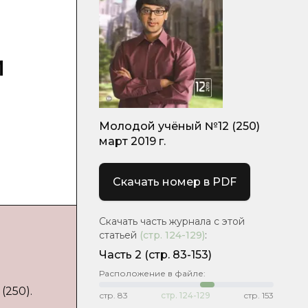
й
Молодой учёный №12 (250)
март 2019 г.
Скачать номер в PDF
Скачать часть журнала с этой
статьей
(стр.
124-129
)
:
Часть 2
(стр. 83-153)
Расположение в файле:
(250).
стр.
83
стр.
124-129
стр.
153