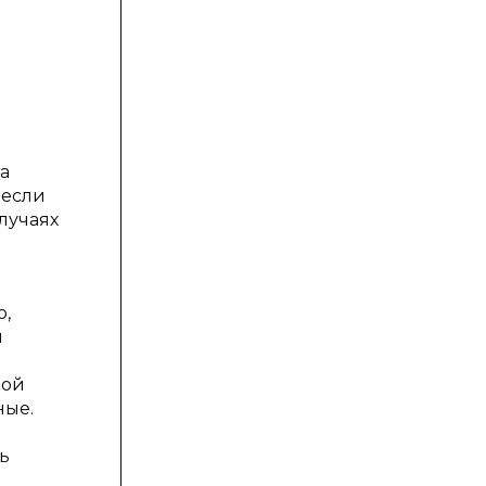
а
 если
лучаях
о,
и
кой
ные.
ь