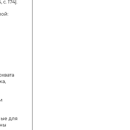
. 174].
лой:
охвата
ка,
и
мые для
оны