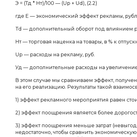
Э = (Тд * Нт)/100 — (Uр + Ud), (2.2)
где E — экономический эффект рекламы, рубл
Td — дополнительный оборот под влиянием р
Нт — торговая наценка на товары, в % к отпуск
Uр — расходы на рекламу, руб.
Уд — дополнительные расходы на увеличение 
В этом случае мы сравниваем эффект, получе
на его реализацию. Результаты такой взаимосв
1) эффект рекламного мероприятия равен сто
2) эффект поощрения является более дорого
3) эффект поощрения меньше затрат (невыго
недостаточно, чтобы сравнить экономическу