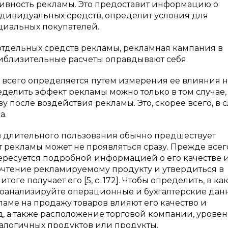
ивность рекламы. Это предоставит информацию о
дивидуальных средств, определит условия для
циальных покупателей.
отдельных средств рекламы, рекламная кампания в
иблизительные расчеты оправдывают себя.
всего определяется путем измерения ее влияния н
делить эффект рекламы можно только в том случае,
 после воздействия рекламы. Это, скорее всего, в с
а.
в длительного пользования обычно предшествует
 рекламы может не проявляться сразу. Прежде всег
нтересуется подробной информацией о его качестве 
почтение рекламируемому продукту и утвердиться в
оге получает его [5, c. 172]. Чтобы определить, в ка
проанализируйте операционные и бухгалтерские дан
ламе на продажу товаров влияют его качество и
д, а также расположение торговой компании, уровен
алогичных продуктов или продукты.