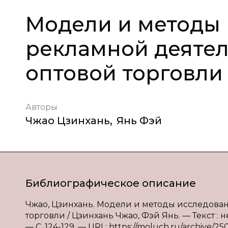
Модели и методы
рекламной деяте
оптовой торговли
Авторы
Чжао Цзинхань
,
Янь Фэй
Библиографическое описание
Чжао, Цзинхань. Модели и методы исследова
торговли / Цзинхань Чжао, Фэй Янь. — Текст : 
— С. 124-129. — URL: https://moluch.ru/archive/25