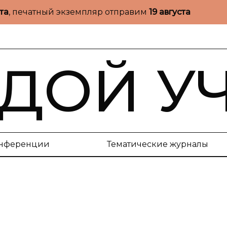
ста
, печатный экземпляр отправим
19 августа
ДОЙ У
нференции
Тематические журналы