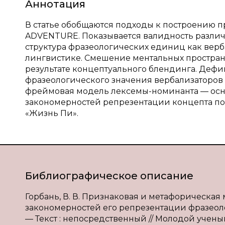
Аннотация
В статье обобщаются подходы к построению 
ADVENTURE. Показывается валидность различ
структура фразеологических единиц как верб
лингвистике. Смешение ментальных пространс
результате концептуального блендинга. Де
фразеологического значения вербализаторов
фреймовая модель лексемы-номинанта — осн
закономерностей репрезентации концепта по
«Жизнь Пи».
Библиографическое описание
Горбань, В. В. Признаковая и метафорическая
закономерностей его репрезентации фразеоло
— Текст : непосредственный // Молодой ученый. 