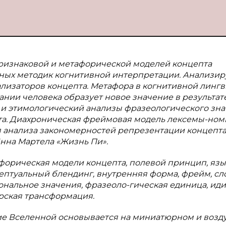
признаковой и метафорической моделей концепта
ных методик когнитивной интерпретации. Анализир
лизаторов концепта. Метафора в когнитивной лингв
нии человека образует новое значение в результат
и этимологический анализы фразеологического зн
та. Диахроническая фреймовая модель лексемы-ном
я анализа закономерностей репрезентации концепт
нна Мартела «Жизнь Пи».
афорическая модели концепта, полевой принцип, яз
ептуальный блендинг, внутренняя форма, фрейм, сло
иональное значения, фразеоло-гическая единица, иди
орская трансформация.
ие Вселенной основывается на миниатюрном и воз