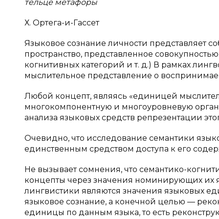
тельце метафоры
Х. Ортега-и-Гассет
Языковое сознание личности представляет 
пространство, представленное совокупностью
когнитивных категорий и т. д.) В рамках лин
мыслительное представление о воспринимаем
Любой концепт, являясь «единицей мыслител
многокомпонентную и многоуровневую органи
анализа языковых средств репрезентации этого
Очевидно, что исследование семантики язык
единственным средством доступа к его содерж
Не вызывает сомнения, что семантико-когни
концепты через значения номинирующих их 
лингвистики являются значения языковых един
языковое сознание, а конечной целью — рек
единицы по данным языка, то есть реконстру