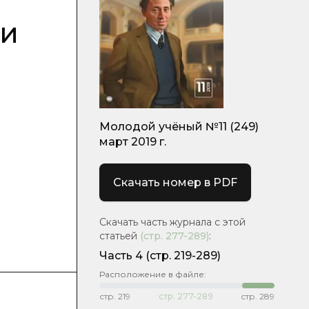
ли
Молодой учёный №11 (249)
март 2019 г.
Скачать номер в PDF
Скачать часть журнала с этой
статьей
(стр.
277-289
)
:
Часть 4
(стр. 219-289)
Расположение в файле:
стр.
219
стр.
277-289
стр.
289