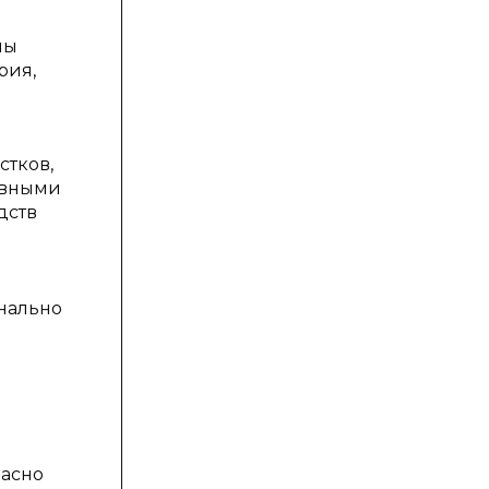
ны
рия,
стков,
ивными
дств
онально
й
ю
ласно