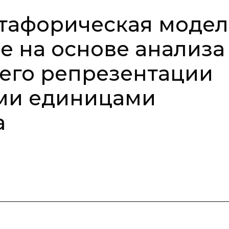
етафорическая моде
e на основе анализа
его репрезентации
ми единицами
а