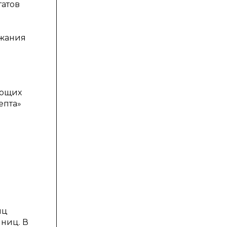
татов
ржания
ующих
епта»
иц
ниц. В