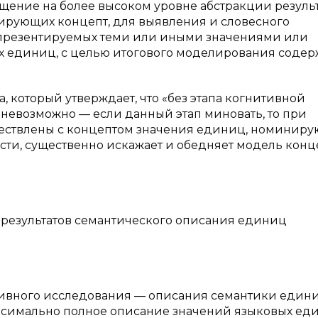
ение на более высоком уровне абстракции резуль
ирующих концепт, для выявления и словесного
презентируемых теми или иными значениями или
х единиц, с целью итогового моделирования соде
, который утверждает, что «без этапа когнитивной
невозможно — если данный этап миновать, то при
дествлены с концептом значения единиц, номинир
ности, существенно искажает и обедняет модель конц
 результатов семантического описания единиц
тивного исследования — описания семантики един
ксимально полное описание значений языковых еди