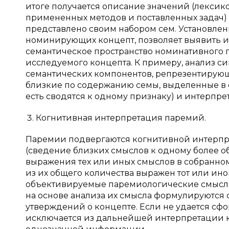
итоге получается описание значений (лексик
примененных методов и поставленных задач)
представлено своим набором сем. Установлен
номинирующих концепт, позволяет выявить и
семантическое пространство номинативного 
исследуемого концепта. К примеру, анализ с
семантических компонентов, репрезентирую
близкие по содержанию семы, выделенные в 
есть сводятся к одному признаку) и интерпр
Когнитивная интерпретация паремий.
Паремии подвергаются когнитивной интерпр
(сведение близких смыслов к одному более о
выражения тех или иных смыслов в собранно
из их общего количества выражен тот или ино
объективируемые паремиологические смыслы
на основе анализа их смысла формулируются
утверждений о концепте. Если не удается сф
исключается из дальнейшей интерпретации к