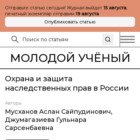
Отправьте статью сегодня! Журнал выйдет
15 августа
,
печатный экземпляр отправим
19 августа
Опубликовать статью
МОЛОДОЙ УЧЁНЫЙ
Охрана и защита
наследственных прав в России
Авторы
Мусханов Аслан Сайпудинович
,
Джумагазиева Гульнара
Сарсенбаевна