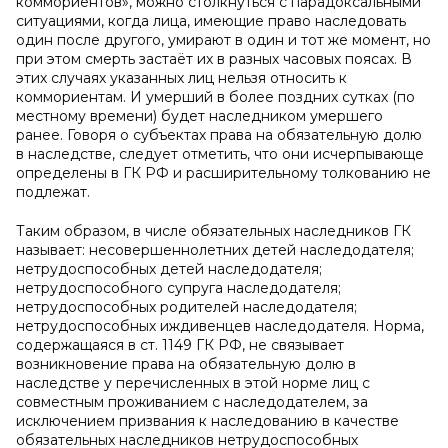
коммориентов», можно столкнуться с парадоксальными
ситуациями, когда лица, имеющие право наследовать
один после другого, умирают в один и тот же момент, но
при этом смерть застаёт их в разных часовых поясах. В
этих случаях указанных лиц нельзя относить к
коммориентам. И умерший в более поздних сутках (по
местному времени) будет наследником умершего
ранее. Говоря о субъектах права на обязательную долю
в наследстве, следует отметить, что они исчерпывающе
определены в ГК РФ и расширительному толкованию не
подлежат.
Таким образом, в числе обязательных наследников ГК
называет: несовершеннолетних детей наследодателя;
нетрудоспособных детей наследодателя;
нетрудоспособного супруга наследодателя;
нетрудоспособных родителей наследодателя;
нетрудоспособных иждивенцев наследодателя. Норма,
содержащаяся в ст. 1149 ГК РФ, не связывает
возникновение права на обязательную долю в
наследстве у перечисленных в этой норме лиц с
совместным проживанием с наследодателем, за
исключением призвания к наследованию в качестве
обязательных наследников нетрудоспособных