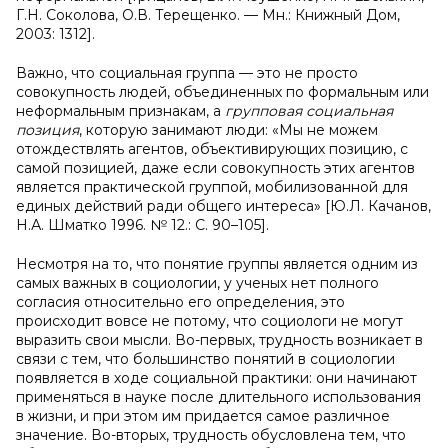
Г.Н. Соколова, О.В. Терещенко. — Мн.: Книжный Дом,
2003: 1312].
Важно, что социальная группа — это не просто
совокупность людей, объединенных по формальным или
неформальным признакам, а
групповая социальная
позиция
, которую занимают люди: «Мы не можем
отождествлять агентов, объективирующих позицию, с
самой позицией, даже если совокупность этих агентов
является практической группой, мобилизованной для
единых действий ради общего интереса» [Ю.Л. Качанов,
Н.А. Шматко 1996. № 12.: С. 90–105
]
.
Несмотря на то, что понятие группы является одним из
самых важных в социологии, у ученых нет полного
согласия относительно его определения, это
происходит вовсе не потому, что социологи не могут
выразить свои мысли. Во-первых, трудность возникает в
связи с тем, что большинство понятий в социологии
появляется в ходе социальной практики: они начинают
применяться в науке после длительного использования
в жизни, и при этом им придается самое различное
значение. Во-вторых, трудность обусловлена тем, что