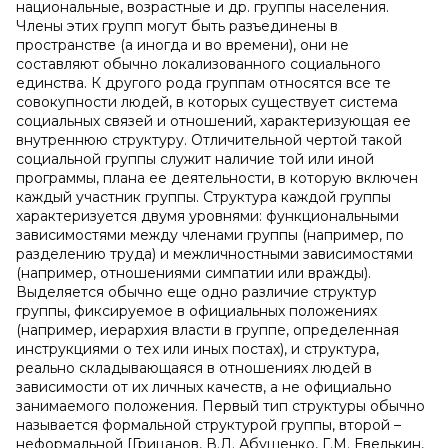
национальные, возрастные и др. группы населения.
Члены этих групп могут быть разъединены в
пространстве (а иногда и во времени), они не
составляют обычно локализованного социального
единства. К другого рода группам относятся все те
совокупности людей, в которых существует система
социальных связей и отношений, характеризующая ее
внутреннюю структуру. Отличительной чертой такой
социальной группы служит наличие той или иной
программы, плана ее деятельности, в которую включен
каждый участник группы. Структура каждой группы
характеризуется двумя уровнями: функциональными
зависимостями между членами группы (например, по
разделению труда) и межличностными зависимостями
(например, отношениями симпатии или вражды).
Выделяется обычно еще одно различие структур
группы, фиксируемое в официальных положениях
(например, иерархия власти в группе, определенная
инструкциями о тех или иных постах), и структура,
реально складывающаяся в отношениях людей в
зависимости от их личных качеств, а не официально
занимаемого положения. Первый тип структуры обычно
называется формальной структурой группы, второй –
неформальной [Грицанов, В.Л. Абушенко, Г.М. Евелькин,