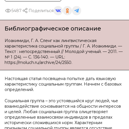
5487
Поделиться
Библиографическое описание
Иоакимиди, Г. А. Сленг как лингвистическая
характеристика социальной группы / Г. А. Иоакимиди. —
Текст : непосредственный // Молодой ученый. — 2011. —
№ 1 (24). — С. 136-140. — URL:
https://moluch.ru/archive/24/2550.
Настоящая статья посвящена попытке дать языковую
характеристику социальным группам. Начнем с базовых
определений.
Социальная группа – это устоявшийся круг людей, чье
взаимодействие основывается на общности интересов
и целей. Любая социальная группа олицетворяет
определенные взаимосвязи индивидов в пределах
исторически сложившихся норм. Характерным
признаком социальной группы является отсутствие