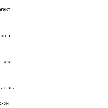
агают
огов.
оля за
выплаты
ской