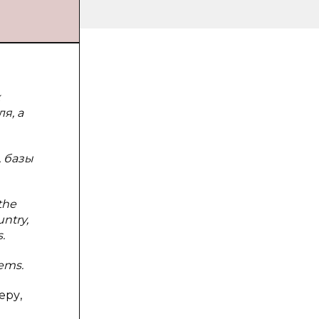
я, а
, базы
the
untry,
.
lems.
еру,