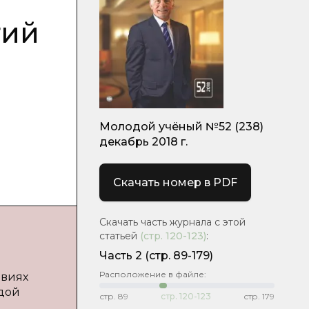
гий
Молодой учёный №52 (238)
декабрь 2018 г.
Скачать номер в PDF
Скачать часть журнала с этой
статьей
(стр.
120-123
)
:
Часть 2
(стр. 89-179)
Расположение в файле:
овиях
одой
стр.
89
стр.
120-123
стр.
179