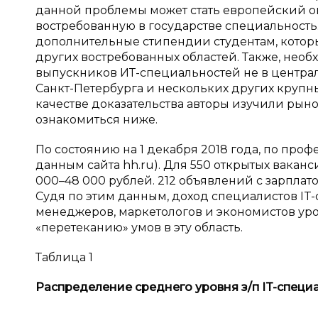
данной проблемы может стать европейский о
востребованную в государстве специальность.
дополнительные стипендии студентам, которы
других востребованных областей. Также, необ
выпускников ИТ-специальностей не в централ
Санкт-Петербурга и нескольких других крупны
качестве доказательства авторы изучили рыно
ознакомиться ниже.
По состоянию на 1 декабря 2018 года, по проф
данным сайта hh.ru). Для 550 открытых ваканс
000–48 000 рублей. 212 объявлений с зарплато
Судя по этим данным, доход специалистов IT-
менеджеров, маркетологов и экономистов уров
«перетеканию» умов в эту область.
Таблица 1
Распределение среднего уровня з/п
IT
-специ