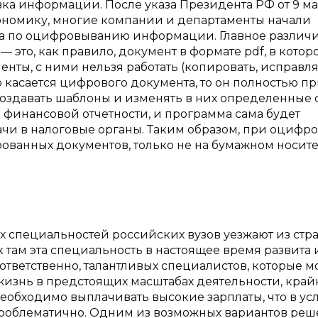
 информации. После указа Президента РФ от 9 мая
ономику, многие компании и департаменты начали
 а по оцифровыванию информации. Главное различ
 это, как правило, документ в формате pdf, в котор
ты, с ними нельзя работать (копировать, исправля
то касается цифрового документа, то он полностью п
оздавать шаблоны и изменять в них определенные с
финансовой отчетности, и программа сама будет
чи в налоговые органы. Таким образом, при оцифро
ванных документов, только не на бумажном носител
 специальностей российских вузов уезжают из стр
ак там эта специальность в настоящее время развита 
ответственно, талантливых специалистов, которые м
жизнь в предстоящих масштабах деятельности, край
 необходимо выплачивать высокие зарплаты, что в ус
роблематично. Одним из возможных вариантов ре