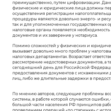
преимущественно, путем цифровизации. Данная
физические и юридические лица должны пер
осуществления регистрации налогоплательщи
процедуры являются довольно энерго- и ресу
так и для уполномоченных государственных 
налоговые органы появляется необходимость
документов и их заверение у нотариуса.
Помимо сложностей у физических и юридиче
вызывает довольно много проблем у налоговых
налоговых департаментах. Возрастает ответств
рассмотрение недостоверных документов, а та
сегодняшний день для Российской Федераци
предоставления документов с искаженными 
лиц, либо же длительные задержки в предос
По мнению авторов, следующие проблемы воз
системы, в работе которой случаются ошибки, 
большой части населения РФ принципов рабо
проведением операций «по старинке» с испо