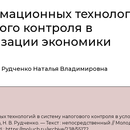
мационных техноло
ого контроля в
изации экономики
Рудченко Наталья Владимировна
х технологий в систему налогового контроля в усл
Н. В. Рудченко. — Текст : непосредственный // Мол
L: https://moluch.ru/archive/238/55172.