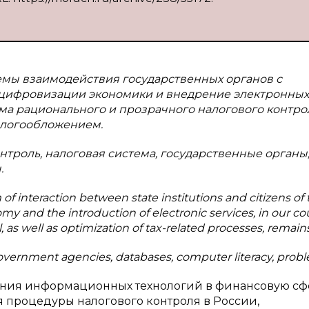
мы взаимодействия государственных органов с
 цифровизации экономики и внедрение электронных
ма рационального и прозрачного налогового контрол
алогообложением.
троль, налоговая система, государственные органы
.
f interaction between state institutions and citizens of 
my and the introduction of electronic services, in our co
, as well as optimization of tax-related processes, remains
, government agencies, databases, computer literacy, prob
ения информационных технологий в финансовую сф
 процедуры налогового контроля в России,