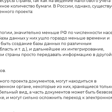
урсы страны, так как на ведение налогового учета 
мное количество бумаги. В России, однако, существу
нного проекта:
огии, значительно меньше РФ по численности нас
 базы данных у них ушло гораздо меньше времени и
ы быть создание базы данных по различным
сть и т. д.), и дальнейшее их интегрирование,
ри страны просто передавать информацию в другой
ов.
го проекта документов, могут находиться в
енном органе, некоторые из них, хранящиеся тольк
бельный вид, а часть документов может быть безвоз
ке, и могут сильно осложнить переход к электронно