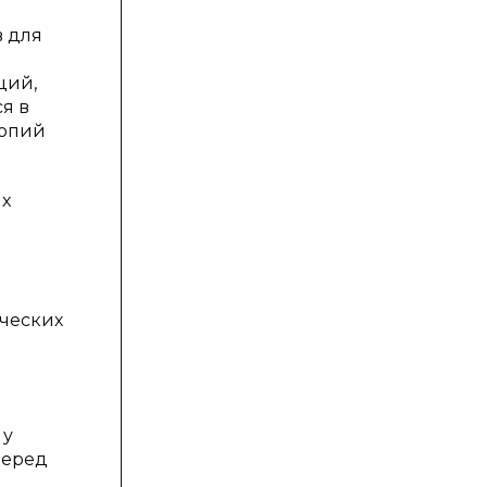
в для
ций,
я в
копий
ых
ческих
 у
перед