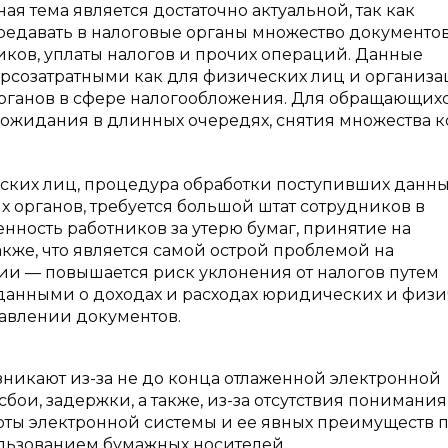
 тема является достаточно актуальной, так как
едавать в налоговые органы множество документо
ков, уплаты налогов и прочих операций. Данные
рсозатратными как для физических лиц и организа
органов в сфере налогообложения. Для обращающихс
 ожидания в длинных очередях, снятия множества 
ских лиц, процедура обработки поступивших данн
 органов, требуется большой штат сотрудников в
енность работников за утерю бумаг, принятие на
кже, что является самой острой проблемой на
и — повышается риск уклонения от налогов путем
данными о доходах и расходах юридических и физи
тавлении документов.
никают из-за не до конца отлаженной электронной
сбои, задержки, а также, из-за отсутствия понимания
ты электронной системы и ее явных преимуществ 
льзованием бумажных носителей.