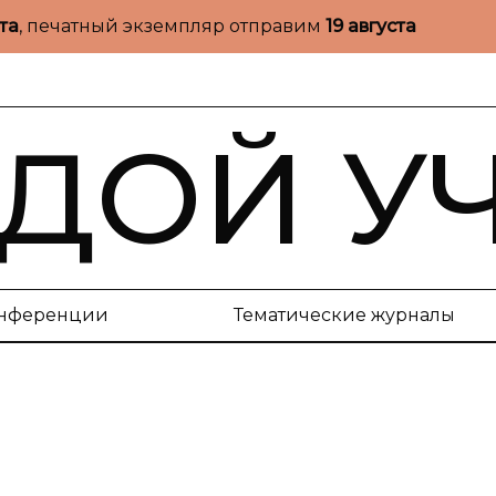
ста
, печатный экземпляр отправим
19 августа
ДОЙ У
нференции
Тематические журналы