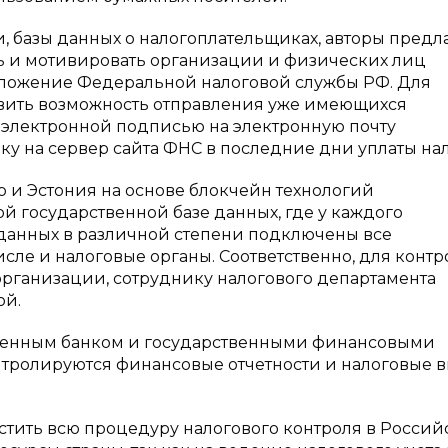
 базы данных о налогоплательщиках, авторы предл
ь и мотивировать организации и физических лиц
иложение Федеральной налоговой службы РФ. Для
вить возможность отправления уже имеющихся
 электронной подписью на электронную почту
у на сервер сайта ФНС в последние дни уплаты нал
р и Эстония на основе блокчейн технологий
й государственной базе данных, где у каждого
 данных в различной степени подключены все
сле и налоговые органы. Соответственно, для контр
 организации, сотруднику налогового департамента
ой.
ственным банком и государственными финансовыми
тролируются финансовые отчетности и налоговые 
тить всю процедуру налогового контроля в Россий