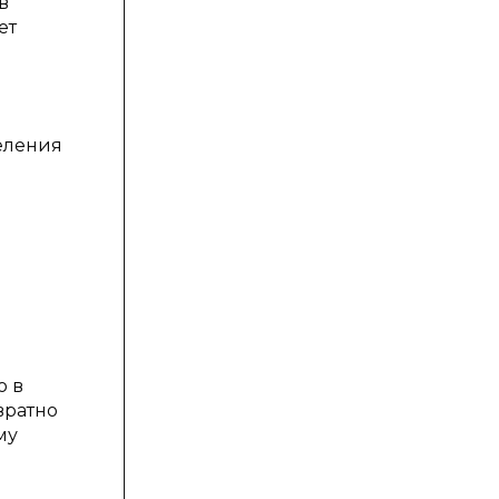
в
ет
еления
о в
вратно
му