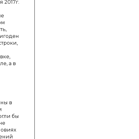
 2017г.
ие
ом
ть,
ригоден
троки,
вке,
е, а в
аны в
и
огли бы
не
ловиях
шений