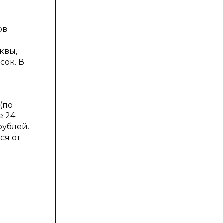
ов
квы,
сок. В
(по
е 24
рублей.
ся от