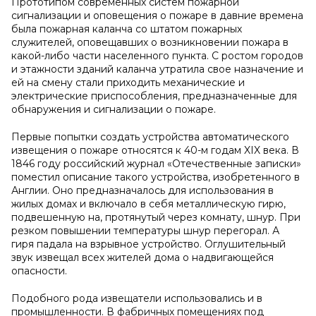
Прототипом современных систем пожарной
сигнализации и оповещения о пожаре в давние времена
была пожарная каланча со штатом пожарных
служителей, оповещавших о возникновении пожара в
какой-либо части населенного пункта. С ростом городов
и этажности зданий каланча утратила свое назначение и
ей на смену стали приходить механические и
электрические приспособления, предназначенные для
обнаружения и сигнализации о пожаре.
Первые попытки создать устройства автоматического
извещения о пожаре относятся к 40-м годам XIX века. В
1846 году российский журнал «Отечественные записки»
поместил описание такого устройства, изобретенного в
Англии. Оно предназначалось для использования в
жилых домах и включало в себя металлическую гирю,
подвешенную на, протянутый через комнату, шнур. При
резком повышении температуры шнур перегорал. А
гиря падала на взрывное устройство. Оглушительный
звук извещал всех жителей дома о надвигающейся
опасности.
Подобного рода извещатели использовались и в
промышленности. В фабричных помещениях под