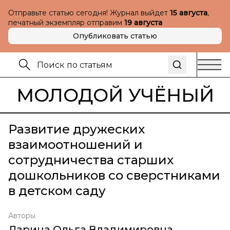
Отправьте статью сегодня! Журнал выйдет
15 августа
,
печатный экземпляр отправим
19 августа
Опубликовать статью
МОЛОДОЙ УЧЁНЫЙ
Развитие дружеских
взаимоотношений и
сотрудничества старших
дошкольников со сверстниками
в детском саду
Авторы
Ларина Ольга Владимировна
,