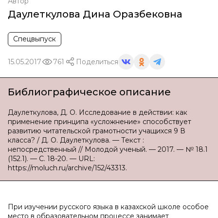
Автор
Даулеткулова Дина Оразбековна
Спецвыпуск
15.05.2017
761
Поделиться
Библиографическое описание
Даулеткулова, Д. О. Исследование в действии: как
применение принципа «усложнение» способствует
развитию читательской грамотности учащихся 9 В
класса? / Д. О. Даулеткулова. — Текст :
непосредственный // Молодой ученый. — 2017. — № 18.1
(152.1). — С. 18-20. — URL:
https://moluch.ru/archive/152/43313.
При изучении русского языка в казахской школе особое
место в образовательном процессе занимает