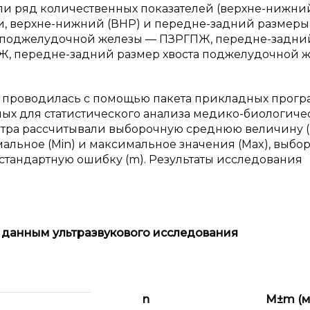
и ряд количественных показателей (верхне-нижни
и, верхне-нижний (ВНР) и передне-задний размеры
и поджелудочной железы — ПЗРГПЖ, передне-задни
Ж, передне-задний размер хвоста поджелудочной 
х проводилась с помощью пакета прикладных прог
ванных для статистического анализа медико-биологиче
етра рассчитывали выборочную среднюю величину (
альное (Min) и максимальное значения (Max), выбо
и стандартную ошибку (m). Результаты исследования
данным ультразвукового исследования
n
M±m
(м