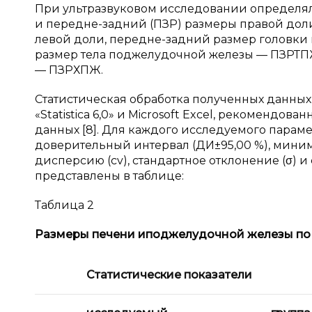
При ультразвуковом исследовании определял
и передне-задний (ПЗР) размеры правой дол
левой доли, передне-задний размер головк
размер тела поджелудочной железы — ПЗРТП
— ПЗРХПЖ.
Статистическая обработка полученных данны
«Statistica 6,0» и Microsoft Excel, рекомендо
данных [8]. Для каждого исследуемого парам
доверительный интервал (ДИ±95,00 %), миним
дисперсию (cv), стандартное отклонение (σ) 
представлены в таблице:
Таблица 2
Размеры печени и
поджелудочной железы по 
Статистические показатели