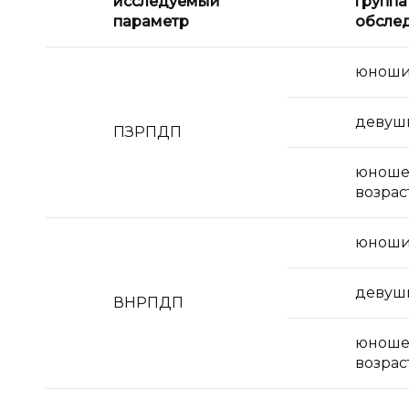
исследуемый
группа
параметр
обсле
юнош
девуш
ПЗРПДП
юноше
возрас
юнош
девуш
ВНРПДП
юноше
возрас