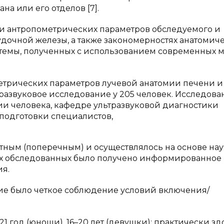
а или его отделов [7].
зи антропометрических параметров обследуемого и
дочной железы, а также закономерностях анатомич
темы, полученных с использованием современных 
метрических параметров лучевой анатомии печени и
азвуковое исследование у 205 человек. Исследова
и человека, кафедре ультразвуковой диагностики
подготовки специалистов,
ным (поперечным) и осуществлялось на основе на
ех обследованных было получено информированное
ия.
ие было четкое соблюдение условий включения/
1 год (юноши), 16–20 лет (девушки); практически з