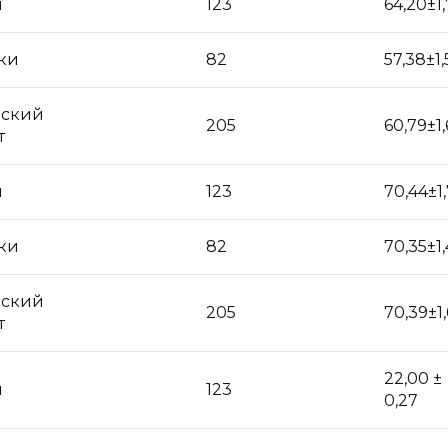
и
123
64,20±1,
ки
82
57,38±1,
ский
205
60,79±1,
т
и
123
70,44±1
ки
82
70,35±1
ский
205
70,39±1
т
22,00 ±
и
123
0,27