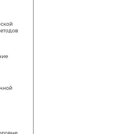
еской
методов
ние
учной
доровые