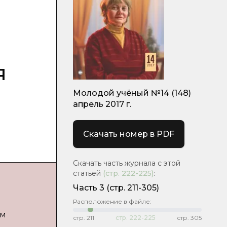
я
Молодой учёный №14 (148)
апрель 2017 г.
Скачать номер в PDF
Скачать часть журнала с этой
статьей
(стр.
222-225
)
:
Часть 3
(cтр. 211-305)
Расположение в файле:
ым
стр.
211
стр.
222-225
стр.
305