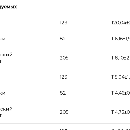
дуемых
и
123
120,04±
ки
82
116,16±1,
ский
205
118,10±2
т
и
123
115,04±1
ки
82
114,46±0
ский
205
114,75±0
т