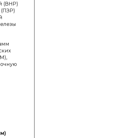
й (ВНР)
 (ПЗР)
й
железы
рамм
ских
M),
рочную
Min
м)
δ
(мм)