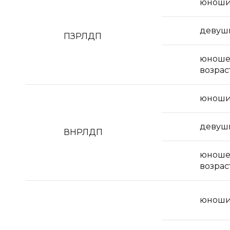
юнош
девуш
ПЗРЛДП
юноше
возрас
юнош
девуш
ВНРЛДП
юноше
возрас
юнош