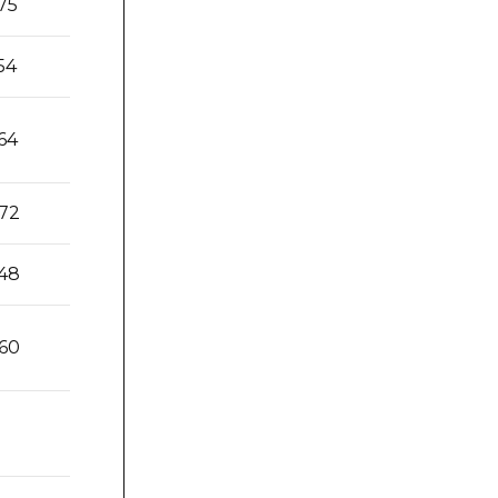
75
13,71
42,00
54
12,90
35,00
64
13,30
35,00
,72
12,89
50,00
,48
12,41
50,00
,60
12,65
50,00
2,97
15,00