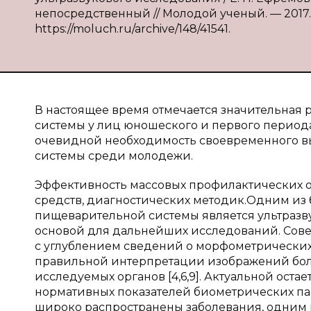
непосредственный // Молодой ученый. — 2017. —
https://moluch.ru/archive/148/41541.
В настоящее время отмечается значительная
системы у лиц юношеского и первого периода зр
очевидной необходимость своевременного в
системы среди молодежи.
Эффективность массовых профилактических 
средств, диагностических методик.Одним из 
пищеварительной системы является ультразв
основой для дальнейших исследований. Сов
с углублением сведений о морфометрических 
правильной интерпретации изображений бол
исследуемых органов [4,6,9]. Актуальной ос
нормативных показателей биометрических пар
широко распространены заболевания, одним 