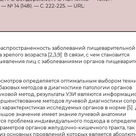
 № 14 (148). — С. 222-225. — URL:
 распространенность заболеваний пищеварительной
елого возраста [2,3,9]. В связи, с чем становится
ыявления лиц с заболеваниями органов пищевари
осмотров определяется оптимальным выбором техн
базовых методов в диагностике патологии органов
уковой метод, результаты УЗИ являются информаци
ершенствование методов лучевой диагностики соп
характеристиках исследуемых органов в норме [5].
ьшое значение имеет знание лучевой анатомии
тается проблема индивидуального подхода в определ
аметров органов желудочно-кишечного тракта, так
из основных проявлений которых является абсолют