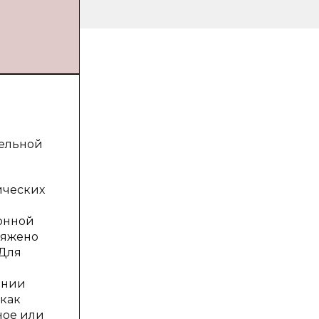
тельной
ических
онной
ряжено
 Для
ении
 как
ное или