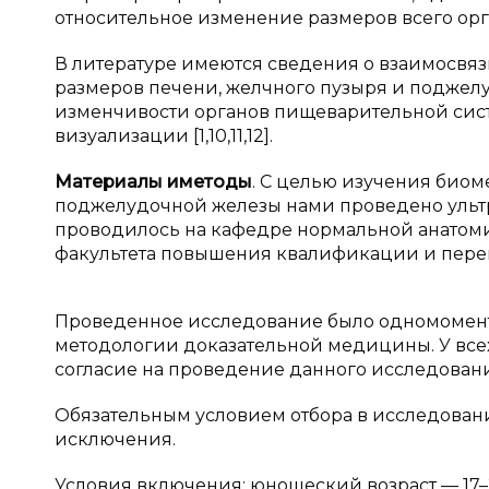
относительное изменение размеров всего орган
В литературе имеются сведения о взаимосвя
размеров печени, желчного пузыря и поджелу
изменчивости органов пищеварительной сис
визуализации [1,10,11,12].
Материалы и
методы
. С целью изучения био
поджелудочной железы нами проведено ультр
проводилось на кафедре нормальной анатоми
факультета повышения квалификации и пере
Проведенное исследование было одномомент
методологии доказательной медицины. У вс
согласие на проведение данного исследован
Обязательным условием отбора в исследован
исключения.
Условия включения: юношеский возраст — 17–2