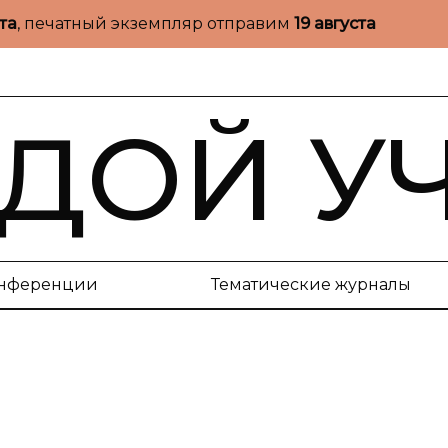
ста
, печатный экземпляр отправим
19 августа
ДОЙ У
нференции
Тематические журналы