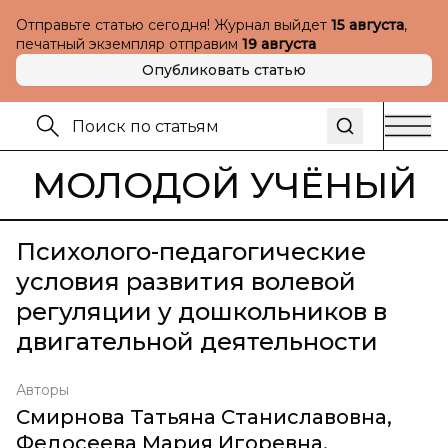
Отправьте статью сегодня! Журнал выйдет
15 августа
,
печатный экземпляр отправим
19 августа
Опубликовать статью
МОЛОДОЙ УЧЁНЫЙ
Психолого-педагогические
условия развития волевой
регуляции у дошкольников в
двигательной деятельности
Авторы
Смирнова Татьяна Станиславовна
,
Федосеева Мария Игоревна
,