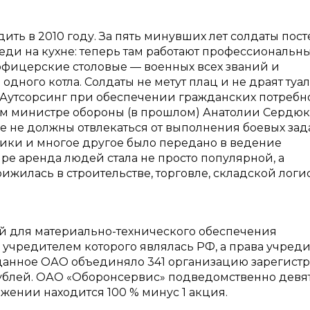
ить в 2010 году. За пять минувших лет солдаты пос
еди на кухне: теперь там работают профессиональн
 офицерские столовые — военных всех званий и
одного котла. Солдаты не метут плац и не драят туа
Аутсорсинг при обеспечении гражданских потребн
ом министре обороны (в прошлом) Анатолии Сердюк
е не должны отвлекаться от выполнения боевых зад
ики и многое другое было передано в ведение
е аренда людей стала не просто популярной, а
жилась в строительстве, торговле, складской логи
 для материально-технического обеспечения
учредителем которого являлась РФ, а права учред
данное ОАО объединяло 341 организацию зарегист
рублей. ОАО «Оборонсервис» подведомственно девя
жении находится 100 % минус 1 акция.