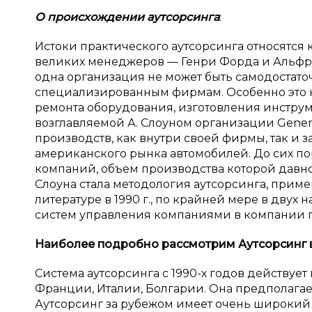
О происхождении аутсорсинга
:
Истоки практического аутсорсинга относятся
великих менеджеров — Генри Форда и Альфреда 
одна организация не может быть самодостато
специализированным фирмам. Особенно это к
ремонта оборудования, изготовления инструм
возглавляемой А. Слоуном организации Gene
производств, как внутри своей фирмы, так и з
американского рынка автомобилей. До сих пор
компаний, объем производства которой давно
Слоуна стала методология аутсорсинга, приме
литературе в 1990 г., по крайней мере в дву
систем управления компаниями в компании п
Наиболее подробно рассмотрим Аутсорсинг 
Система аутсорсинга с 1990-х годов действует
Франции, Италии, Болгарии. Она предполагае
Аутсорсинг за рубежом имеет очень широкий 