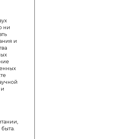
вух
о ни
ать
ания и
тва
ных
ание
венных
кте
научной
ии
итании,
быта.