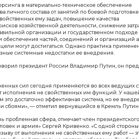
рсинга в материально-техническое обеспечение
 личного состава от занятий по боевой подготовке
ойственных ему задач, повышение качества
рисков хозяйственной деятельности, снижение затра
 правильной организации и государственном подходе
и обеспечения частей, соединений и организаций 
 цели могут достигаться. Однако практика примене
езные системные недостатки ее внедрения.
говорил президент России Владимир Путин, он пре
енных сил сегодня применяются во всех ведущих с
от исполнения не свойственных им функций. У наше
м это достаточно эффективная система, но ее внедр
и сбоями», — отметил вернувшийся в Кремль Путин
ь проблемная сфера, отмечает член президентского
ловек и армия» Сергей Кривенко. «С одной стороны,
зыву от выполнения не свойственных ему работ — э