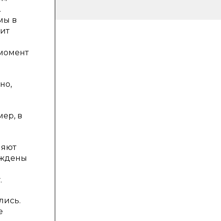
.
мы в
цит
 момент
но,
ер, в
няют
нуждены
.
лись.
е