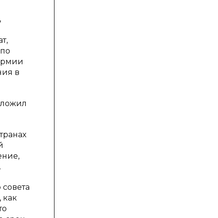
,
т,
 по
армии
ния в
дложил
транах
й
ение,
.
 совета
 как
то