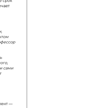
е срок
ечает
,
нтом
офессор
ь
ого,
и сами
т
лент —