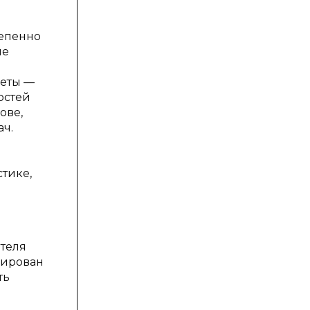
тепенно
ые
леты —
остей
ове,
ач.
стике,
ителя
рирован
ть