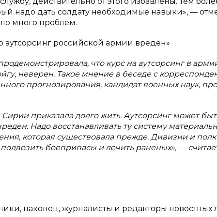
службу, действительно от этого избавлены. Тем боле
рый надо дать солдату необходимые навыки», — отм
кло много проблем.
то аутсорсинг российской армии вреден»
родемонстрировала, что курс на аутсорсинг в армии
гу, неверен. Такое мнение в беседе с корреспонде
енного прогнозирования, кандидат военных наук, пр
 Сирии приказала долго жить. Аутсорсинг может быт
вреден. Надо восстанавливать ту систему материальн
ения, которая существовала прежде. Дивизии и полк
подвозить боеприпасы и лечить раненых», — считае
ики, наконец, журналисты и редакторы новостных 