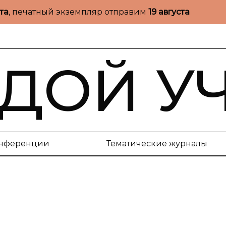
ста
, печатный экземпляр отправим
19 августа
ДОЙ У
нференции
Тематические журналы