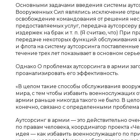
Основными задачами введения системы аутсо
Вооруженных Сил являлись исключение отрыва
освобождение командования от решения несв
предоставляемых услуг, передача аутсорсеру 
издержек на брак и т. п. (Я считаю, что) При
передаче некоторых функций обслуживания 
и флота на систему аутсорсинга поставленные
течение трех лет показывает в основном серь
Однако О проблемах аутсорсинга в армии за
проанализировать его эффективность.
«В целом такие способы обслуживания вооруж
мира, с тем чтобы избавить военнослужащих 
армии раньше никогда такого не было. В цело
конечно, связано с определенными проблема 
Аутсорсинг в армии — это действительно очен
по правам человека, координатор проекта «Че
идея — как избавить военнослужащего по при