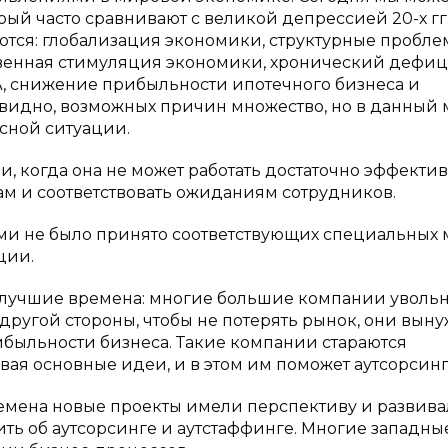
ый часто сравнивают с великой депрессией 20-х гг
тся: глобализация экономики, структурные пробле
ственная стимуляция экономики, хронический дефи
А, снижение прибыльности ипотечного бизнеса и
видно, возможных причин множество, но в данный
сной ситуации.
, когда она не может работать достаточно эффектив
 и соответствовать ожиданиям сотрудников.
ми не было принято соответствующих специальных м
ции.
 лучшие времена: многие большие компании уволь
с другой стороны, чтобы не потерять рынок, они вы
ибыльности бизнеса. Такие компании стараются
ая основные идеи, и в этом им поможет аутсорсинг
 времена новые проекты имели перспективу и развива
ить об аутсорсинге и аутстаффинге. Многие западны