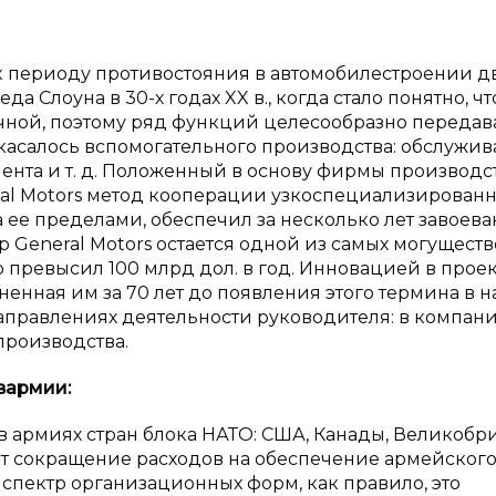
 к периоду противостояния в автомобилестроении д
Слоуна в 30-х годах XX в., когда стало понятно, чт
чной, поэтому ряд функций целесообразно передав
асалось вспомогательного производства: обслужив
ента и т. д. Положенный в основу фирмы производс
ral Motors метод кооперации узкоспециализирован
а ее пределами, обеспечил за несколько лет завоев
 General Motors остается одной из самых могущест
 превысил 100 млрд дол. в год. Инновацией в прое
ненная им за 70 лет до появления этого термина в 
х направлениях деятельности руководителя: в компан
роизводства.
в
армии:
 в армиях стран блока НАТО: США, Канады, Великобр
т сокращение расходов на обеспечение армейского 
спектр организационных форм, как правило, это