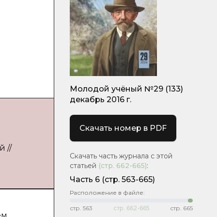
Молодой учёный №29 (133)
декабрь 2016 г.
Скачать номер в PDF
 //
Скачать часть журнала с этой
статьей
(стр.
662-665
)
:
Часть 6
(cтр. 563-665)
Расположение в файле:
стр.
563
стр.
662-665
стр.
665
ем