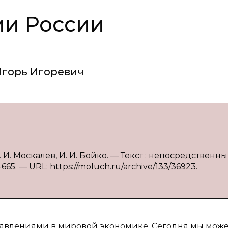
ии России
Игорь Игоревич
 И. Москалев, И. И. Бойко. — Текст : непосредственный
65. — URL: https://moluch.ru/archive/133/36923.
явлениями в мировой экономике. Сегодня мы мож