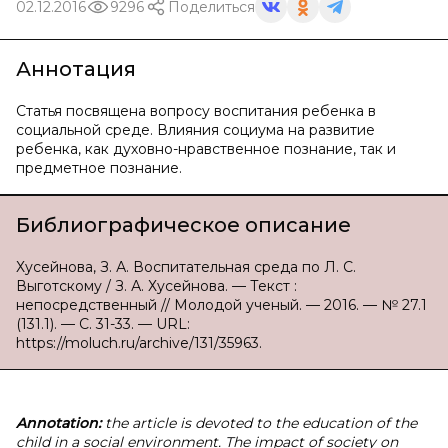
02.12.2016
9296
Поделиться
Аннотация
Статья посвящена вопросу воспитания ребенка в
социальной среде. Влияния социума на развитие
ребенка, как духовно-нравственное познание, так и
предметное познание.
Библиографическое описание
Хусейнова, З. А. Воспитательная среда по Л. С.
Выготскому / З. А. Хусейнова. — Текст :
непосредственный // Молодой ученый. — 2016. — № 27.1
(131.1). — С. 31-33. — URL:
https://moluch.ru/archive/131/35963.
Annotation:
the article is devoted to the education of the
child in a social environment. The impact of society on