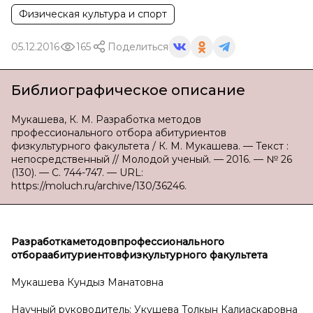
Физическая культура и спорт
05.12.2016
165
Поделиться
Библиографическое описание
Мукашева, К. М. Разработка методов
профессионального отбора абитуриентов
физкультурного факультета / К. М. Мукашева. — Текст :
непосредственный // Молодой ученый. — 2016. — № 26
(130). — С. 744-747. — URL:
https://moluch.ru/archive/130/36246.
Р
азработка
методов
профессионального
отбора
абитуриентов
физкультурного факультета
Мукашева Кундыз Манатовна
Научный руководитель: Укушева Толкын Калиаскаровна