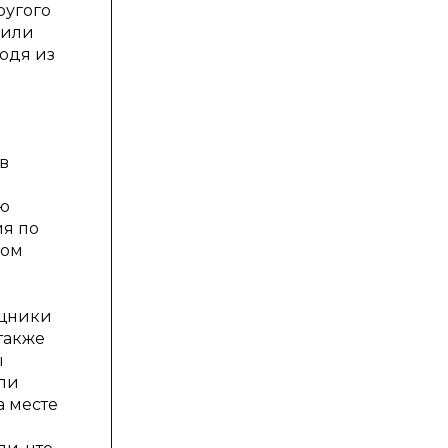
ругого
 или
одя из
в
ию
ия по
вом
ощники
также
ы
ли
а месте