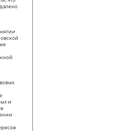
и, что
удалено
инятии
ловской
нее
анной
авовых
е
рых и
 в
нении
ересов