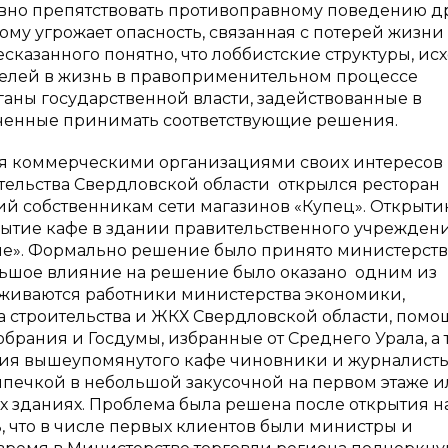
вно препятствовать противоправному поведению д
ому угрожает опасность, связанная с потерей жизни
казанного понятно, что лоббистские структуры, исх
 целей в жизнь в правоприменительном процессе
ганы государственной власти, задействованные в
енные принимать соответствующие решения.
 коммерческими организациями своих интересов 
тельства Свердловской области открылся ресторан
й собственникам сети магазинов «Купец». Открыт
рытие кафе в здании правительственного учрежден
не». Формально решение было принято министерст
большое влияние на решение было оказано одним из
уживаются работники министерства экономики,
 строительства и ЖКХ Свердловской области, пом
брания и Госдумы, избранные от Среднего Урала, а 
ытия вышеупомянутого кафе чиновники и журналист
печкой в небольшой закусочной на первом этаже и
 зданиях. Проблема была решена после открытия н
ь, что в числе первых клиентов были министры и