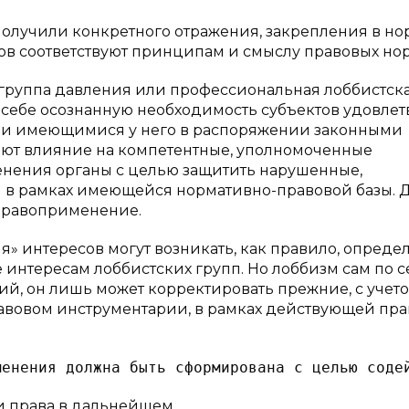
получили конкретного отражения, закрепления в но
есов соответствуют принципам и смыслу правовых но
о группа давления или профессиональная лоббистск
 себе осознанную необходимость субъектов удовлет
ми имеющимися у него в распоряжении законными
вают влияние на компетентные, уполномоченные
нения органы с целью защитить нарушенные,
 в рамках имеющейся нормативно-правовой базы. 
правоприменение.
 интересов могут возникать, как правило, опреде
интересам лоббистских групп. Но лоббизм сам по с
й, он лишь может корректировать прежние, с учет
авовом инструментарии, в рамках действующей пр
и права в дальнейшем.