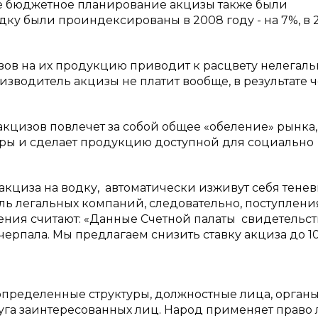
нее бюджетное планирование акцизы также были
одку были проиндексированы в 2008 году - на 7%, в 
зов на их продукцию приводит к расцвету нелегаль
изводитель акцизы не платит вообще, в результате ч
кцизов повлечет за собой общее «обеление» рынка,
ры и сделает продукцию доступной для социально
 акциза на водку, автоматически изживут себя тене
ь легальных компаний, следовательно, поступлени
ния считают: «Данные Счетной палаты свидетельст
ерпала. Мы предлагаем снизить ставку акциза до 1
ределенные структуры, должностные лица, орган
руга заинтересованных лиц. Народ применяет право