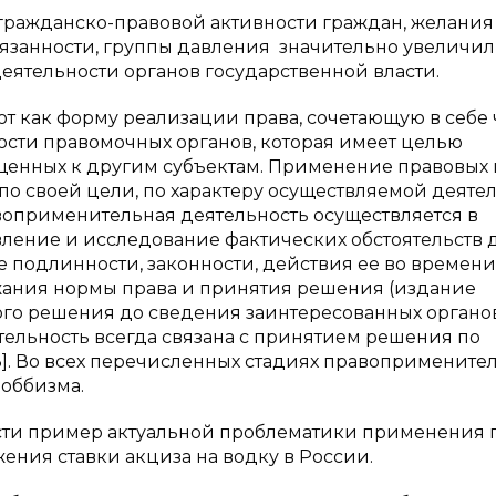
 гражданско-правовой активности граждан, желания
бязанности, группы давления значительно увеличил
еятельности органов государственной власти.
ют как форму реализации права, сочетающую в себе
ости правомочных органов, которая имеет целью
щенных к другим субъектам. Применение правовых
по своей цели, по характеру осуществляемой деяте
Правоприменительная деятельность осуществляется в
ление и исследование фактических обстоятельств д
е подлинности, законности, действия ее во времени
ержания нормы права и принятия решения (издание
ого решения до сведения заинтересованных органо
ельность всегда связана с принятием решения по
33]. Во всех перечисленных стадиях правопримените
лоббизма.
сти пример актуальной проблематики применения 
жения ставки акциза на водку в России.