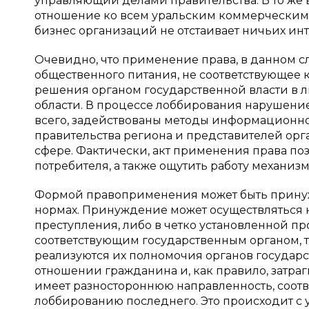
управляющий делами правительства. В то же 
отношение ко всем уральским коммерческим 
бизнес организаций не отстаивает ничьих инте
Очевидно, что применение права, в данном 
общественного питания, не соответствующее 
решения органом государственной власти в л
области. В процессе лоббирования нарушение 
всего, задействованы методы информационно
правительства региона и представителей ор
сфере. Фактически, акт применения права поз
потребителя, а также ощутить работу механизм
Формой правоприменения может быть принуж
нормах. Принуждение может осуществляться 
преступления, либо в четко установленной 
соответствующим государственным органом, т
реализуются их полномочия органов государс
отношении гражданина и, как правило, затра
имеет разностороннюю направленность, соотв
лоббированию последнего. Это происходит с 