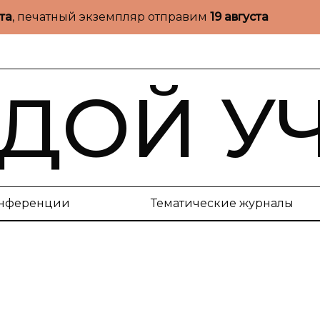
ста
, печатный экземпляр отправим
19 августа
ДОЙ У
нференции
Тематические журналы