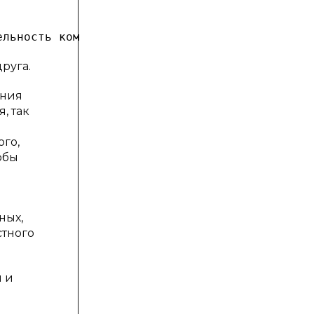
руга.
ения
, так
ого,
обы
ных,
стного
и и