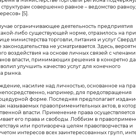
время в Министерстве торговли региона подчеркнул
структурам совершенно равное – ведомство равно
ресов» [5].
случае ограничивающее деятельность предприятия
какой-либо существующей норме, отразилось на пр
ице министерства торговли, питания и услуг Сверд
законодательства не усматривается. Здесь, вероят
го воздействия на основе личных связей с членами
ганов власти, принимающих решения в конкретно д
волил улучшить качество услуг для конечного
а рынка.
дение, насилие над личностью, основанное на пр
непосредственно, например, для предотвращения
процедурной форме. Последняя предполагает издани
ак называемых правоприменительных актов, в кото
твенной власти. Применение права осуществляется
гивает его права и свободы. Лоббизм в правоприме
етствуя или противореча целям правотворчества и
учетом интересов всех заинтересованных групп, инт