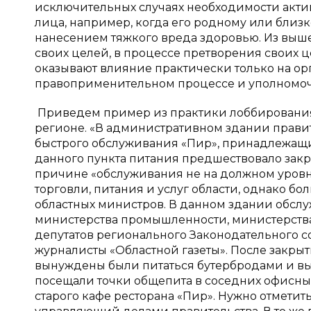
исключительных случаях необходимости акти
лица, например, когда его родному или близк
нанесением тяжкого вреда здоровью. Из вышес
своих целей, в процессе претворения своих
оказывают влияние практически только на ор
правоприменительном процессе и уполномоч
Приведем пример из практики лоббирования
регионе. «В административном здании прави
быстрого обслуживания «Пир», принадлежащи
данного пункта питания предшествовало зак
причине «обслуживания не на должном уров
торговли, питания и услуг области, однако 
областных министров. В данном здании обсл
министерства промышленности, министерства
депутатов регионального Законодательного со
журналисты «Областной газеты». После закр
вынуждены были питаться бутербродами и вы
посещали точки общепита в соседних офисных
старого кафе ресторана «Пир». Нужно отметит