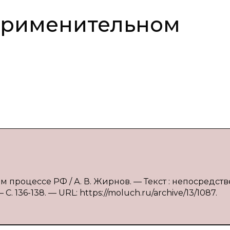
применительном
 процессе РФ / А. В. Жирнов. — Текст : непосредст
 С. 136-138. — URL: https://moluch.ru/archive/13/1087.