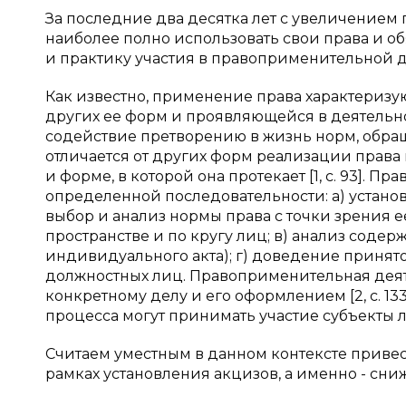
За последние два десятка лет с увеличением
наиболее полно использовать свои права и о
и практику участия в правоприменительной д
Как известно, применение права характеризу
других ее форм и проявляющейся в деятельн
содействие претворению в жизнь норм, обра
отличается от других форм реализации права 
и форме, в которой она протекает [1, с. 93]. 
определенной последовательности: а) установ
выбор и анализ нормы права с точки зрения е
пространстве и по кругу лиц; в) анализ сод
индивидуального акта); г) доведение принят
должностных лиц. Правоприменительная деят
конкретному делу и его оформлением [2, с. 1
процесса могут принимать участие субъекты 
Считаем уместным в данном контексте приве
рамках установления акцизов, а именно - сни