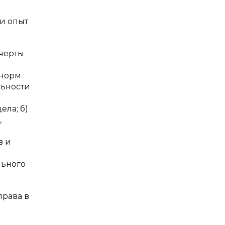
и опыт
 черты
 норм
льности
ела; б)
,
в и
льного
права в