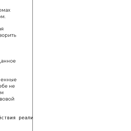
рмах
рм.
ая
ворить
Данное
ленные
ебе не
ом
авовой