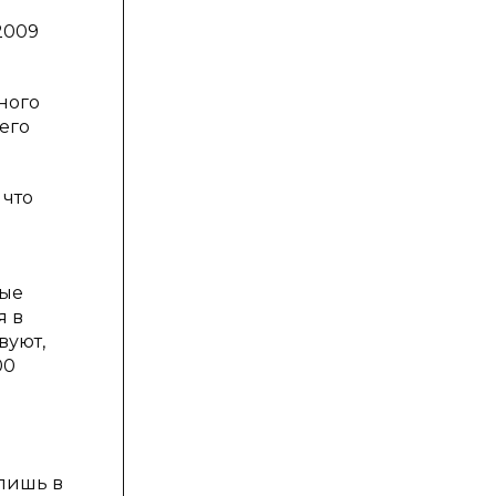
2009
ного
его
 что
вые
я в
вуют,
00
ы
 лишь в