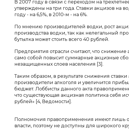
В 2007 году в связи с переходом на трехлет
утверждены на три года. Ставки акцизов на в
году - на 6,5%, в 2010-м - на 6%.
По мнению производителей водки, рост акци
производства водки, так как нелегальный про
бутылка может стоить всего 40 рублей.
Предприятия отрасли считают, что снижение а
само собой повысит суммарные акцизные сбо
незащищенных слоев населения [3].
Таким образом, в результате снижения ставки
производители алкоголя и увеличится прибыл
бюджет. Лоббисты данного акта правопримене
что существующая акцизная политика себя исч
рублей» [4, Ведомости].
Полномочия правоприменения имеют лишь оп
власти, поэтому не доступны для широкого к