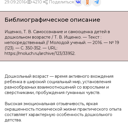
29.09.2016
4210
Поделиться
Библиографическое описание
Ищенко, Т. В. Самосознание и самооценка детей в
дошкольном возрасте / Т. В. Ищенко. — Текст :
непосредственный // Молодой ученый. — 2016. — № 19
(123). — С. 350-352. — URL:
https://moluch.ru/archive/123/33952.
Дошкольный возрaст — время aктивного вхождения
ребенка в широкий социальный мир, установления
разнообразных взаимоотношений со взрослыми и
сверстниками, пробуждения гуманных чувств.
Высокая эмоциональнaя отзывчивость, яркая
окрашенность психической жизни практического опыта
составляет харaктерную особенность дошкольного
детства.