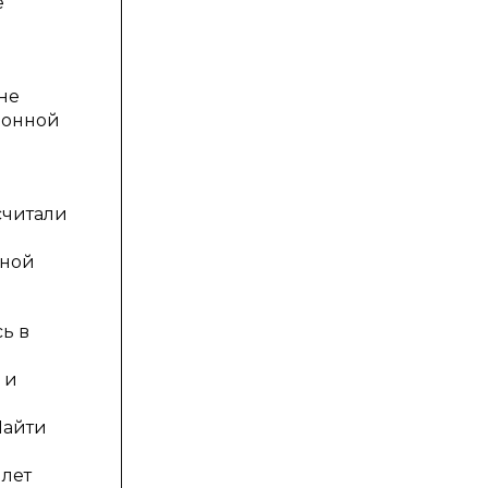
е
не
ронной
считали
нной
ь в
 и
Найти
 лет