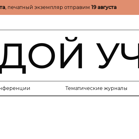
ста
, печатный экземпляр отправим
19 августа
ДОЙ У
нференции
Тематические журналы