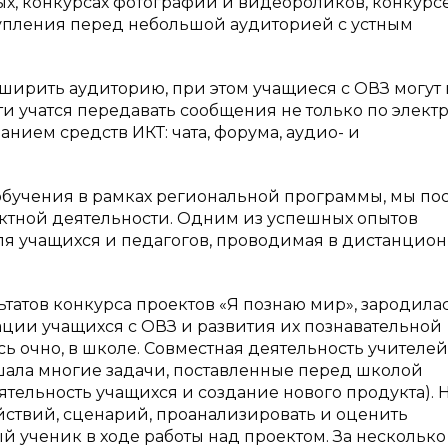
ых, конкурсах фотографий и видеороликов, конкурс
упления перед небольшой аудиторией с устным
ирить аудиторию, при этом учащиеся с ОВЗ могут 
и учатся передавать сообщения не только по элект
ванием средств ИКТ: чата, форума, аудио- и
бучения в рамках региональной программы, мы по
ектной деятельности. Одним из успешных опытов
я учащихся и педагогов, проводимая в дистанцио
татов конкурса проектов «Я познаю мир», зародилас
ации учащихся с ОВЗ и развития их познавательной
ь очно, в школе. Совместная деятельность учителей
ешала многие задачи, поставленные перед школой
еятельность учащихся и создание нового продукта). 
йствий, сценарий, проанализировать и оценить
й ученик в ходе работы над проектом. За несколько