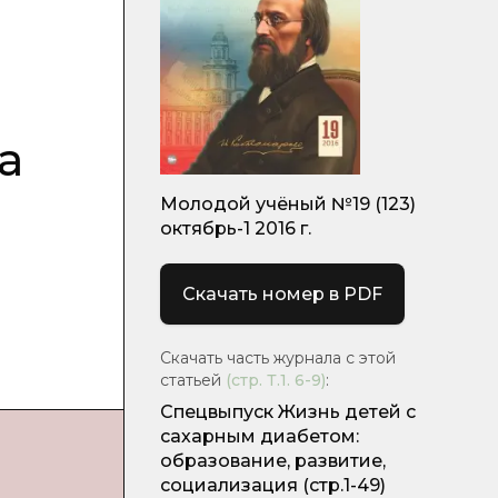
а
Молодой учёный №19 (123)
октябрь-1 2016 г.
Скачать номер в PDF
Скачать часть журнала с этой
статьей
(стр.
Т.1. 6-9
)
:
Спецвыпуск Жизнь детей с
сахарным диабетом:
образование, развитие,
социализация
(стр.1-49)