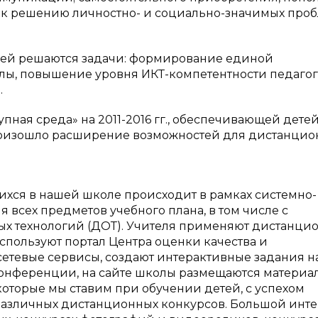
й к решению личностно- и социально-значимых про
ией решаются задачи: формирование единой
ы, повышение уровня ИКТ-компетентности педагог
.
ная среда» на 2011-2016 гг., обеспечивающей детей
оизошло расширение возможностей для дистанцио
ся в нашей школе происходит в рамках системно-
 всех предметов учебного плана, в том числе с
х технологий (ДОТ). Учителя применяют дистанци
спользуют портал Центра оценки качества и
етевые сервисы, создают интерактивные задания н
конференции, на сайте школы размещаются материа
которые мы ставим при обучении детей, с успехом
азличных дистанционных конкурсов. Большой инте