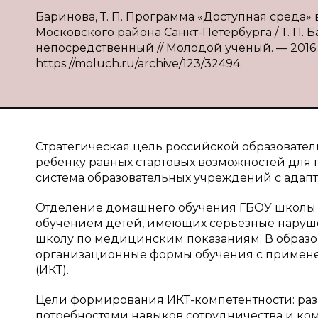
Баринова, Т. П. Программа «Доступная среда
Московского района Санкт-Петербурга / Т. П. Бар
непосредственный // Молодой ученый. — 2016. — №
https://moluch.ru/archive/123/32494.
Стратегическая цель российской образовате
ребёнку равных стартовых возможностей для 
система образовательных учреждений с адап
Отделение домашнего обучения ГБОУ школы 
обучением детей, имеющих серьёзные наруше
школу по медицинским показаниям. В образ
организационные формы обучения с примен
(ИКТ).
Цели формирования ИКТ-компетентности: раз
потребностями навыков сотрудничества и ко