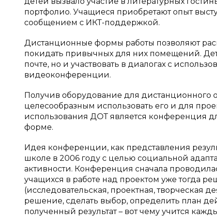
детей вызвало участие в литературных гостин
портфолио. Учащиеся приобретают опыт выст
сообщением с ИКТ-поддержкой.
Дистанционные формы работы позволяют расш
покидать привычных для них помещений. Дет
почте, но и участвовать в диалогах с использо
видеоконференции.
Получив оборудование для дистанционного о
целесообразным использовать его и для про
использования ДОТ является конференция дл
форме.
Идея конференции, как представления резуль
школе в 2006 году с целью социальной адапт
активности. Конференция сначала проводилас
учащихся в работе над проектом уже тогда р
(исследовательская, проектная, творческая д
решение, сделать выбор, определить план де
полученный результат – вот чему учится кажды