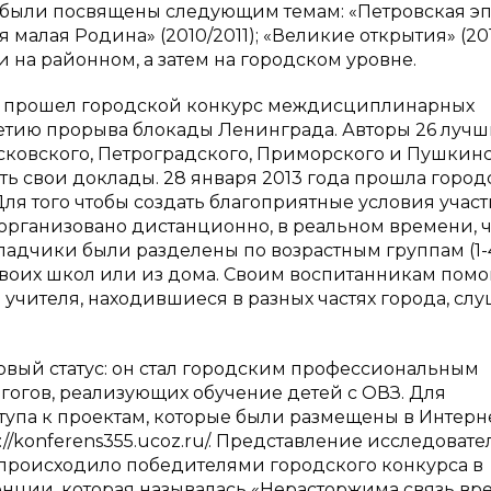
были посвящены следующим темам: «Петровская эп
я малая Родина» (2010/2011); «Великие открытия» (201
 на районном, а затем на городском уровне.
рга прошел городской конкурс междисциплинарных
летию прорыва блокады Ленинграда. Авторы 26 лучш
осковского, Петроградского, Приморского и Пушкин
ь свои доклады. 28 января 2013 года прошла город
ля того чтобы создать благоприятные условия учас
организовано дистанционно, в реальном времени, 
кладчики были разделены по возрастным группам (1-
из своих школ или из дома. Своим воспитанникам пом
 учителя, находившиеся в разных частях города, сл
новый статус: он стал городским профессиональным
огов, реализующих обучение детей с ОВЗ. Для
па к проектам, которые были размещены в Интерне
//konferens355.ucoz.ru/. Представление исследовате
 происходило победителями городского конкурса в
ции, которая называлась «Нерасторжима связь вре