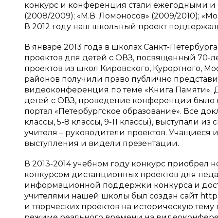
конкурс и конференция стали ежегодными и 
(2008/2009); «М.В. Ломоносов» (2009/2010); «Мо
В 2012 году наш школьный проект поддержали
В январе 2013 года в школах Санкт-Петербу
проектов для детей с ОВЗ, посвященный 70-
проектов из школ Кировского, Курортного, М
районов получили право публично представит
видеоконференция по теме «Книга Памяти». Д
детей с ОВЗ, проведение конференции было 
портал «Петербургское образование». Все до
классы, 5-8 классы, 9-11 классы), выступали 
учителя – руководители проектов. Учащиеся и
выступления и видели презентации.
В 2013-2014 учебном году конкурс приобрел 
конкурсом дистанционных проектов для педаг
информационной поддержки конкурса и досту
учителями нашей школы был создан сайт http:
и творческих проектов на историческую тему
режиме реального времени на видеоконферен