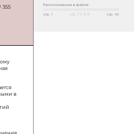
Расположение в файле:
 355
стр.
1
стр.
Т.1. 6-9
стр.
49
дому
ная
ается
ными в
огий
лнения