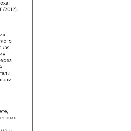
оха»
1/2012).
их
ского
ская
тия
через
4
огали
ушали
те,
льских
мен».