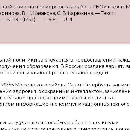
» в действии на примере опыта работы ГБОУ школы №
инова, В. Н. Казакова, С. В. Карюкина. — Текст :
 19.1 (123.1). — С. 6-9. — URL:
льной политики заключается в предоставлении каж
получения образования. В России создана вариатив
тивной социально-образовательной средой.
№355 Московского района Санкт-Петербурга заним
ния здоровья, с сохранным интеллектом, зачислен
овательном процессе применяются различные
ением информационно коммуникационных технол
витие у учащихся с особыми образовательными
ммуникации; самостоятельного приобретения, попо