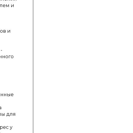
блем и
ов и
-
нного
онные
а
лы для
рес у