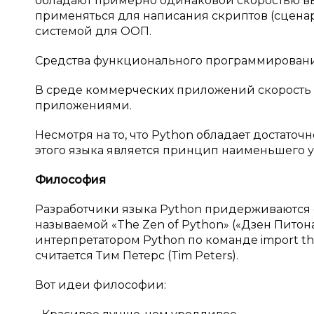
обладают примерно одинаковой скоростью вы
применяться для написания скриптов (сценар
системой для ООП.
Средства функционального программирования
В среде коммерческих приложений скорость в
приложениями.
Несмотря на то, что Python обладает достат
этого языка является принцип наименьшего 
Философия
Разработчики языка Python придерживаютс
называемой «The Zen of Python» («Дзен Питона»
интерпретатором Python по команде import thi
считается Тим Петерс (Tim Peters).
Вот идеи философии: