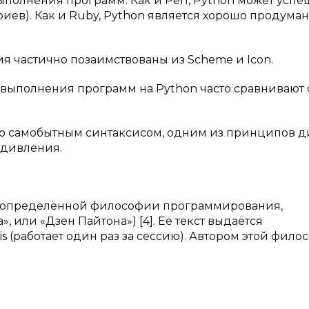
полнения программ. Как и Perl, Python может успе
иев). Как и Ruby, Python является хорошо продума
 частично позаимствованы из Scheme и Icon.
ыполнения программ на Python часто сравнивают с
очно самобытным синтаксисом, одним из принципов 
удивления.
я определённой философии программирования,
, или «Дзен Пайтона») [4]. Её текст выдаётся
s (работает один раз за сессию). Автором этой фил