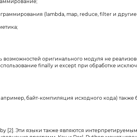
граммирование;
раммирования (lambda, map, reduce, filter и другие)
метика;
(часть возможностей оригинального модуля не реализов
спользование finally и except при обработке исклю
например, байт-компиляция исходного кода) также 
uby [2]. Эти языки также являются интерпретируемы