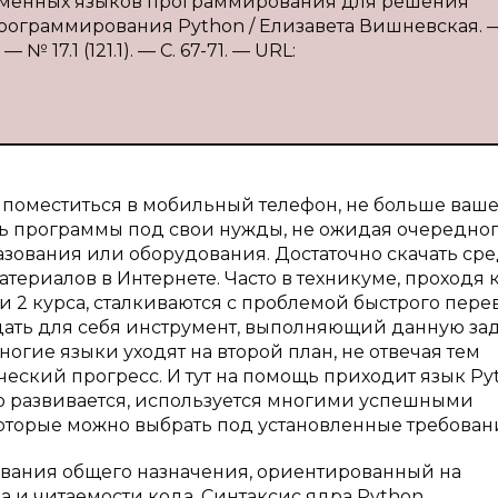
ременных языков программирования для решения
ограммирования Python / Елизавета Вишневская. — 
 17.1 (121.1). — С. 67-71. — URL:
 поместиться в мобильный телефон, не больше ваш
ть программы под свои нужды, не ожидая очередно
азования или оборудования. Достаточно скачать ср
териалов в Интернете. Часто в техникуме, проходя 
 2 курса, сталкиваются с проблемой быстрого пере
здать для себя инструмент, выполняющий данную зад
гие языки уходят на второй план, не отвечая тем
еский прогресс. И тут на помощь приходит язык Py
но развивается, используется многими успешными
которые можно выбрать под установленные требован
вания общего назначения, ориентированный на
 и читаемости кода. Синтаксис ядра Python