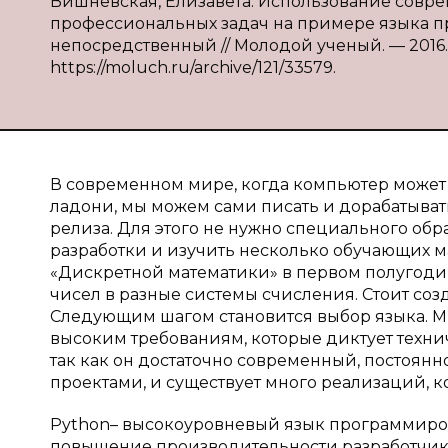
Вишневская, Елизавета. Использование сов
профессиональных задач на примере языка пр
непосредственный // Молодой ученый. — 2016. — №
https://moluch.ru/archive/121/33579.
В современном мире, когда компьютер может
ладони, мы можем сами писать и дорабатыва
релиза. Для этого не нужно специального обр
разработки и изучить несколько обучающих ма
«Дискретной математики» в первом полугодии
чисел в разные системы счисления. Стоит со
Следующим шагом становится выбор языка. Мно
высоким требованиям, которые диктует технич
так как он достаточно современный, постоян
проектами, и существует много реализаций, 
Python– высокоуровневый язык программиро
повышение производительности разработчика