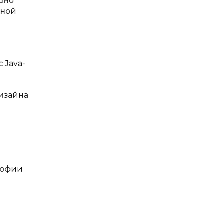
шно
нной
 Java-
дизайна
ософии