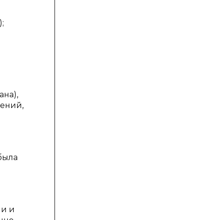
;
ана),
чений,
была
ми и