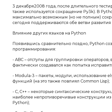
3 декабря2008 года, после длительного тести
также используется сокращение Py3k). В Pyth
максимально возможным (но не полным) сохр
сегодня поддерживаются обе ветви развития (P
Влияние других языков на Python
Появившись сравнительно поздно, Python со
программирования:
- ABC – отступы для группировки операторов,
фактически создавался как попытка исправи
- Modula-3 – пакеты, модули, использование e
функций (на это также повлиял Common Lisp);
- С, C++ – некоторые синтаксические конструк
наиболее непротиворечивые конструкции из С
Python);