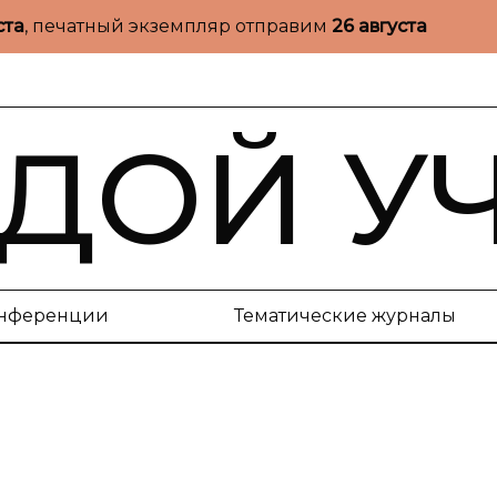
ста
, печатный экземпляр отправим
26 августа
ДОЙ У
нференции
Тематические журналы