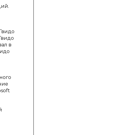
ций.
 Гвидо
Гвидо
вал в
видо
ного
ние
soft
й