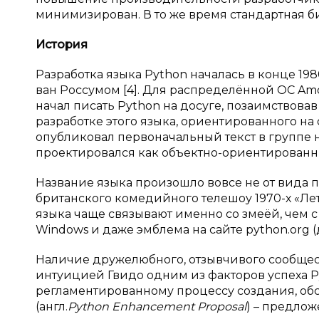
минимизирован. В то же время стандартная 
История
Разработка языка Python началась в конце 19
ван Россумом [4]. Для распределённой ОС A
начал писать Python на досуге, позаимствовав
разработке этого языка, ориентированного на
опубликовал первоначальный текст в группе но
проектировался как объектно-ориентированн
Название языка произошло вовсе не от вида 
британского комедийного телешоу 1970-х «Ле
языка чаще связывают именно со змеёй, чем с
Windows и даже эмблема на сайте python.org 
Наличие дружелюбного, отзывчивого сообщес
интуицией Гвидо одним из факторов успеха Py
регламентированному процессу создания, об
(англ.
Python Enhancement Proposal
) – предлож