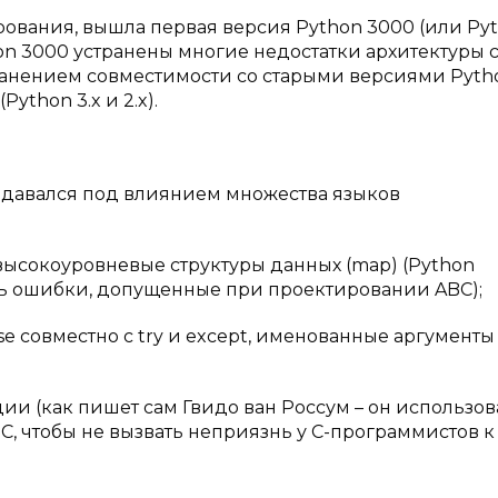
рования, вышла первая версия Python 3000 (или Pyth
on 3000 устранены многие недостатки архитектуры 
анением совместимости со старыми версиями Pytho
ython 3.x и 2.x).
здавался под влиянием множества языков
 высокоуровневые структуры данных (map) (Python
ть ошибки, допущенные при проектировании ABC);
lse совместно с try и except, именованные аргументы
ции (как пишет сам Гвидо ван Россум – он использов
, чтобы не вызвать неприязнь у С-программистов к