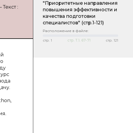
"Приоритетные направления
Текст :
повышения эффективности и
качества подготовки
специалистов"
(стр.1-121)
Расположение в файле:
стр.
1
стр.
Т.1. 67-71
стр.
121
ей
го
еду
курс
вода
ачу.
thon,
ия.