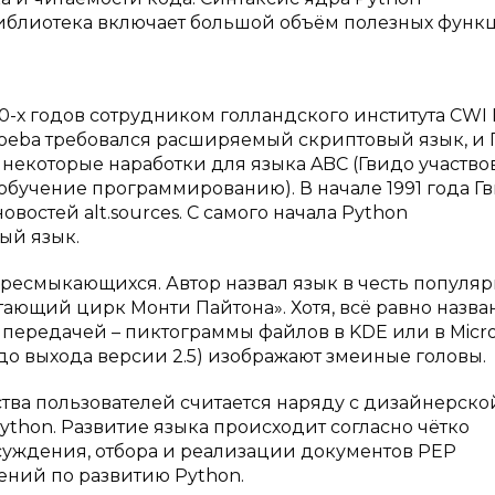
библиотека включает большой объём полезных функ
80-х годов сотрудником голландского института CWI
moeba требовался расширяемый скриптовый язык, и 
 некоторые наработки для языка ABC (Гвидо участво
 обучение программированию). В начале 1991 года Г
востей alt.sources. С самого начала Python
ый язык.
пресмыкающихся. Автор назвал язык в честь популяр
тающий цирк Монти Пайтона». Хотя, всё равно назва
 передачей – пиктограммы файлов в KDE или в Micro
(до выхода версии 2.5) изображают змеиные головы.
тва пользователей считается наряду с дизайнерско
thon. Развитие языка происходит согласно чётко
суждения, отбора и реализации документов PEP
ений по развитию Python.