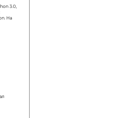
on 3.0,
с
n. На
ал