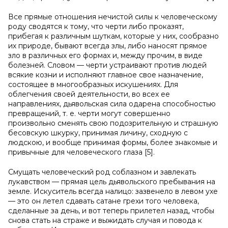
Все прямые отношения нечистой силы к человеческому
роду сводятся к тому, что черти либо проказят,
прибегая к различным шуткам, которые у них, сообразно
их природе, бывают всегда злы, либо наносят прямое
зло в различных его формах и, между прочим, в виде
болезней. Словом — черти устраивают против людей
всякие козни и исполняют главное свое назначение,
состоящее в многообразных искушениях. Для
облегчения своей деятельности, во всех ее
направлениях, дьявольская сила одарена способностью
превращений, т. е. черти могут совершенно
произвольно сменять свою подозрительную и страшную
бесовскую шкурку, принимая личину, сходную с
людскою, и вообще принимая формы, более знакомые и
привычные для человеческого глаза [5].
Смущать человеческий род соблазном и завлекать
лукавством — прямая цель дьявольского пребывания на
земле. Искуситель всегда налицо: зазвенело в левом ухе
— это он летел сдавать сатане грехи того человека,
сделанные за день, и вот теперь прилетел назад, чтобы
снова стать на страже и выжидать случая и повода к