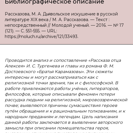
Библиографическое описание
Рассказова, М. А. Дьявольское искушение в русской
литературе XIX века / М. А. Рассказова. — Текст :
непосредственный // Молодой ученый. — 2016. — № 17
(121). — С. 551-555. — URL:
https://moluch.ru/archive/121/33493.
Проводится анализ и сопоставление «Рассказа отца
Алексея» И. С. Тургенева и главы из романа Ф. М.
Достоевского «Братья Карамазовы». Эти сюжеты
интересны и могут рассматриваться как с
религиозной точки зрения, так и с философской. В
работе привлекаются работы учёных, литераторов,
философов, которые описывали феномен потери
рассудка людьми на религиозной, мировоззренческой
почве; выявляются причины сумасшествия героев
путём обращения и к рациональным толкованиям, и к
народным преданиям и легендам. Цель написания
данной работы заключается в выявлении авторского
замысла при описании помешательства героя,