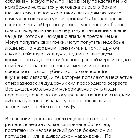
соблазнам. Искуситель, по народному представлению,
неизбежно находится у человека с левого бока и
шепчет ему в левое ухо о таких злых деяниях, какие
самому человеку и в ум не пришли бы без коварных
наветов черта. «Черт попутал», — уверенно и обычно
говорят все, испытавшие неудачу в начинаниях, а еще
чаще те, которые нежданно впали в прегрешение.
Могут попутать свои грехи, могут попутать недобрые
люди, но, по народным понятиям, и в том, и другом
случае действуют колдуны, ведьмы и злые духи
кромешного ада. «Черту баран» в равной мере и тот, кто
прибегает к насильственной смерти, и тот, кто
совершает поджог, убийство по злой воле (по
внушению дьявола), и те, которые попадают в несчастие
от неравновесия душевных сил переходного возраста.
Все душевнобольные и ненормальные суть люди
порченые, волею которых управляет нечистая сила, кем-
либо напущенная и зачастую наталкивающая на
злодеяние — себе на потеху [5].
В сознании простых людей еще окончательно не
решено, в чем заключается причина болезней,
постигающих человеческий род: в божеском ли
попущении, или в дьявольском наваждении. По