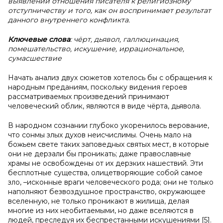
выявлении отношения писателя к религиозному
отступничеству и того, как он воспринимает результат
данного внутреннего конфликта.
Ключевые слова
: чёрт, дьявол, галлюцинация,
помешательство, искушение, иррациональное,
сумасшествие
Начать анализ двух сюжетов хотелось бы с обращения к
народным преданиям, поскольку видения героев
рассматриваемых произведений принимают
человеческий облик, являются в виде чёрта, дьявола.
В народном сознании глубоко укоренилось верование,
что сонмы злых духов неисчислимы. Очень мало на
божьем свете таких заповедных святых мест, в которые
они не дерзали бы проникать; даже православные
храмы не освобождены от их дерзких нашествий. Эти
бесплотные существа, олицетворяющие собой самое
зло, –исконные враги человеческого рода; они не только
наполняют безвоздушное пространство, окружающее
вселенную, не только проникают в жилища, делая
многие из них необитаемыми, но даже вселяются в
людей, преследуя их беспрестанными искушениями [5].