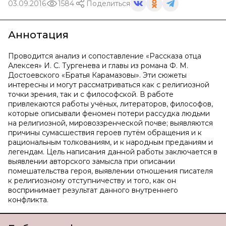
03.09.2016
1584
Поделиться
Аннотация
Проводится анализ и сопоставление «Рассказа отца
Алексея» И. С. Тургенева и главы из романа Ф. М.
Достоевского «Братья Карамазовы». Эти сюжеты
интересны и могут рассматриваться как с религиозной
точки зрения, так и с философской. В работе
привлекаются работы учёных, литераторов, философов,
которые описывали феномен потери рассудка людьми
на религиозной, мировоззренческой почве; выявляются
причины сумасшествия героев путём обращения и к
рациональным толкованиям, и к народным преданиям и
легендам. Цель написания данной работы заключается в
выявлении авторского замысла при описании
помешательства героя, выявлении отношения писателя
к религиозному отступничеству и того, как он
воспринимает результат данного внутреннего
конфликта.