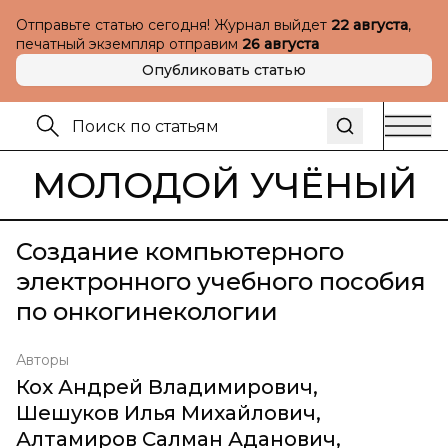
Отправьте статью сегодня! Журнал выйдет
22 августа
,
печатный экземпляр отправим
26 августа
Опубликовать статью
МОЛОДОЙ УЧЁНЫЙ
Создание компьютерного
электронного учебного пособия
по онкогинекологии
Авторы
Кох Андрей Владимирович
,
Шешуков Илья Михайлович
,
Алтамиров Салман Аданович
,