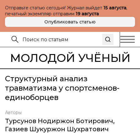
Отправьте статью сегодня! Журнал выйдет
15 августа
,
печатный экземпляр отправим
19 августа
Опубликовать статью
МОЛОДОЙ УЧЁНЫЙ
Структурный анализ
травматизма у спортсменов-
единоборцев
Авторы
Турсунов Нодиржон Ботирович
,
Газиев Шукуржон Шухратович