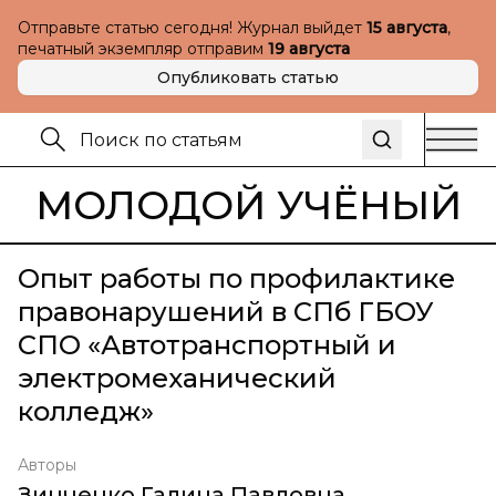
Отправьте статью сегодня! Журнал выйдет
15 августа
,
печатный экземпляр отправим
19 августа
Опубликовать статью
МОЛОДОЙ УЧЁНЫЙ
Опыт работы по профилактике
правонарушений в СПб ГБОУ
СПО «Автотранспортный и
электромеханический
колледж»
Авторы
Зинченко Галина Павловна
,