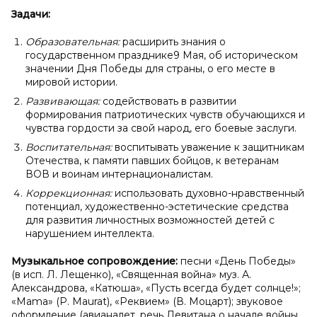
Задачи:
Образовательная:
расширить знания о
государственном празднике9 Мая, об историческом
значении Дня Победы для страны, о его месте в
мировой истории.
Развивающая:
содействовать в развитии
формирования патриотических чувств обучающихся и
чувства гордости за свой народ, его боевые заслуги.
Воспитательная:
воспитывать уважение к защитникам
Отечества, к памяти павших бойцов, к ветеранам
ВОВ и воинам интернационалистам.
Коррекционная:
использовать духовно-нравственный
потенциал, художественно-эстетические средства
для развития личностных возможностей детей с
нарушением интеллекта.
Музыкальное сопровождение:
песни «День Победы»
(в исп. Л. Лещенко), «Священная война» муз. А.
Александрова, «Катюша», «Пусть всегда будет солнце!»;
«Mama» (P. Maurat), «Реквием» (В. Моцарт); звуковое
оформление (авианалет, речь Левитана о начале войны,