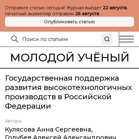
Отправьте статью сегодня! Журнал выйдет
22 августа
,
печатный экземпляр отправим
26 августа
Опубликовать статью
МОЛОДОЙ УЧЁНЫЙ
Государственная поддержка
развития высокотехнологичных
производств в Российской
Федерации
Авторы
Кулясова Анна Сергеевна
,
Голубев Алексей Александрович