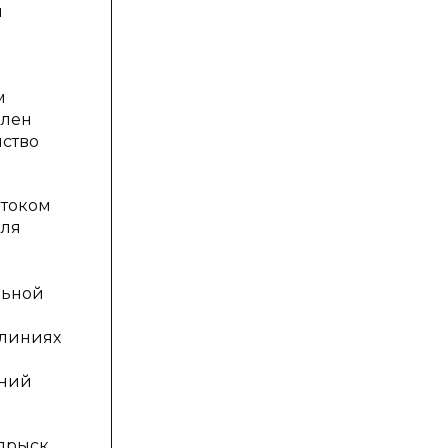
я
м
илен
нство
отоком
Для
льной
 линиях
ений
впрыск