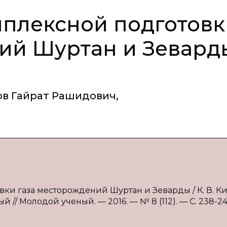
плексной подготовк
ий Шуртан и Зевард
ов Гайрат Рашидович
,
ки газа месторождений Шуртан и Зеварды / К. В. Ким,
ый // Молодой ученый. — 2016. — № 8 (112). — С. 238-2