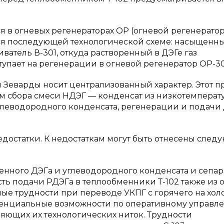
в огневых регенераторах ОР (огневой регенератор)
я последующей технологической схеме: насыщенн
ватель В-301, откуда растворенный в ДЭГе газ
упает на регенерации в огневой регенератор ОР-30
 Зеварды носит централизованный характер. Этот 
ем сбора смеси НДЭГ — конденсат из низкотемперат
углеводородного конденсата, регенерации и подачи 
достатки. К недостаткам могут быть отнесены след
енного ДЭГа и углеводородного конденсата и сепар
сть подачи РДЭГа в теплообменники Т-102 также из 
ные трудности при переводе УКПГ с горячего на хо
тенциальные возможности по оперативному управл
яющих их технологических ниток. Трудности