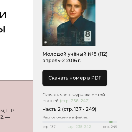
и
ы
Молодой учёный №8 (112)
апрель-2 2016 г.
Скачать номер в PDF
Скачать часть журнала с этой
статьей
(стр.
238-242
)
:
Часть 2
(cтр. 137 - 249)
 Г. Р.
42. —
Расположение в файле:
стр.
137
стр.
238-242
стр.
249