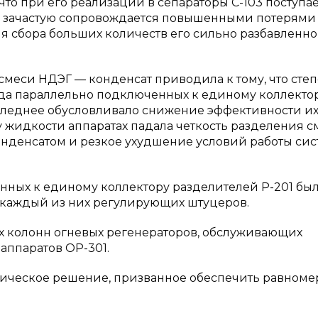
 что при его реализации в сепараторы С-103 поступае
о зачастую сопровождается повышенными потерями
ля сбора больших количеств его сильно разбавленно
смеси НДЭГ — конденсат приводила к тому, что сте
яда параллельно подключенных к единому коллекто
следнее обусловливало снижение эффективности и
 жидкости аппаратах падала четкость разделения с
онденсатом и резкое ухудшение условий работы си
нных к единому коллектору разделителей Р-201 бы
в каждый из них регулирующих штуцеров.
х колонн огневых регенераторов, обслуживающих
аппаратов ОР-301.
ническое решение, призванное обеспечить равном