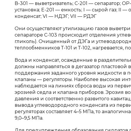
В-301 — выветриватель; С-201 — сепаратор; ОР
установка; Е-201 — емкость; I — сырой газ; II —
конденсат; VI — НДЭГ; VII — РДЭГ
Они осуществляют утилизацию газов выветрив
сепараторе С-103 происходит отделения угле
гликоль). Очищенный от ДЭГа и углеводородн
теплообменников Т-101 и Т-102, нагревается, п
Вода и конденсат, осажденные в разделительн
должны направляться в дегазатор пластовой 
поддержания заданного уровня жидкости в пе
клапаны — регуляторы. Наиболее высокая инт
наблюдается на линиях сброса воды из первич
эрозией седла и клапана приборов. Эрозия в
давления и соответственно развитого кавитац
вывода углеводородного конденсата из перви
регуляторах составляет 4–5 МПа, то аналогич
9,0–9,5 МПа.
Для предупреждения образования гидратов 