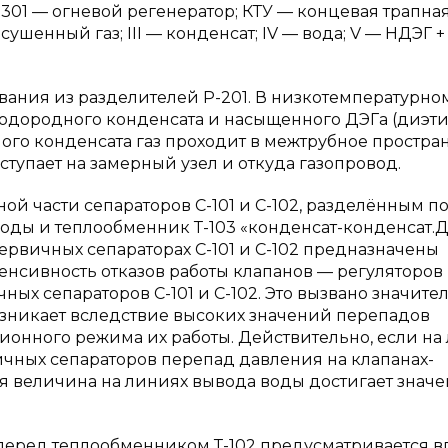
-301 — огневой регенератор; КТУ — концевая трапна
 осушенный газ; III — конденсат; IV — вода; V — НДЭГ +
ания из разделителей Р-201. В низкотемпературно
водородного конденсата и насыщенного ДЭГа (диэт
ого конденсата газ проходит в межтрубное простра
оступает на замерный узел и откуда газопровод.
ой части сепараторов С-101 и С-102, разделённым п
воды и теплообменник Т-103 «конденсат-конденсат.
рвичных сепараторах С-101 и С-102 предназначены
енсивность отказов работы клапанов — регуляторов
ных сепараторов С-101 и С-102. Это вызвано значите
озникает вследствие высоких значений перепадов
ионного режима их работы. Действительно, если на
чных сепараторов перепад давления на клапанах-
ная величина на линиях вывода воды достигает знач
перед теплообменником Т-102 предусматривается 