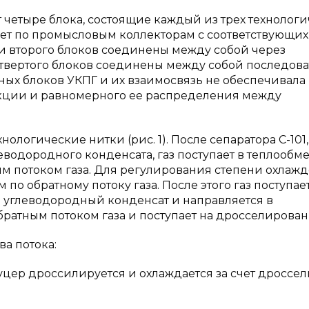
 четыре блока, состоящие каждый из трех технолог
пает по промысловым коллекторам с соответствующих
и второго блоков соединены между собой через
етвертого блоков соединены между собой последова
ных блоков УКПГ и их взаимосвязь не обеспечивала
кции и равномерного ее распределения между
нологические нитки (рис. 1). После сепаратора С-101,
еводородного конденсата, газ поступает в теплообм
ным потоком газа. Для регулирования степени охлаж
по обратному потоку газа. После этого газ поступает
а и углеводородный конденсат и направляется в
обратным потоком газа и поступает на дросселирован
ва потока:
цер дроссилируется и охлаждается за счет дроссел