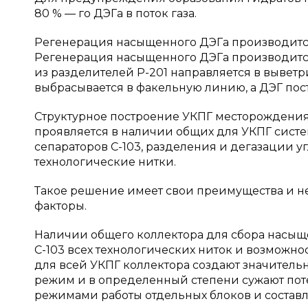
80 % — го ДЭГа в поток газа.
Регенерация насыщенного ДЭГа производится 
Регенерация насыщенного ДЭГа производитс
из разделителей Р-201 направляется в выветри
выбрасывается в факельную линию, а ДЭГ пост
Структурное построение УКПГ месторождения
проявляется в наличии общих для УКПГ сист
сепараторов С-103, разделения и дегазации 
технологические нитки.
Такое решение имеет свои преимущества и не
факторы.
Наличии общего коллектора для сбора насыщ
С-103 всех технологических ниток и возможно
для всей УКПГ коллектора создают значитель
режим и в определенный степени сужают по
режимами работы отдельных блоков и составл