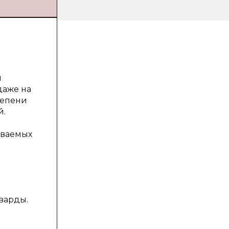
ы
даже на
тепени
й.
иваемых
варды.