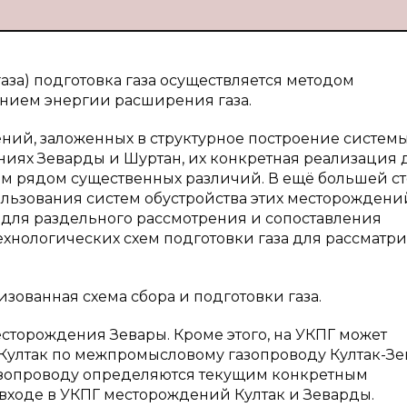
аза) подготовка газа осуществляется методом
нием энергии расширения газа.
ий, заложенных в структурное построение систем
иях Зеварды и Шуртан, их конкретная реализация 
ом рядом существенных различий. В ещё большей с
льзования систем обустройства этих месторождени
 для раздельного рассмотрения и сопоставления
хнологических схем подготовки газа для рассматр
ованная схема сбора и подготовки газа.
есторождения Зевары. Кроме этого, на УКПГ может
 Култак по межпромысловому газопроводу Култак-Зе
газопроводу определяются текущим конкретным
ходе в УКПГ месторождений Култак и Зеварды.