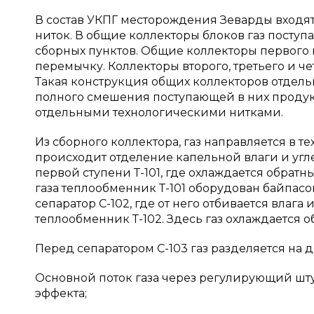
В состав УКПГ месторождения Зеварды входят
ниток. В общие коллекторы блоков газ посту
сборных пунктов. Общие коллекторы первого 
перемычку. Коллекторы второго, третьего и ч
Такая конструкция общих коллекторов отдель
полного смешения поступающей в них проду
отдельными технологическими нитками.
Из сборного коллектора, газ направляется в тех
происходит отделение капельной влаги и угл
первой ступени Т-101, где охлаждается обрат
газа теплообменник Т-101 оборудован байпасом 
сепаратор С-102, где от него отбивается влаг
теплообменник Т-102. Здесь газ охлаждается 
Перед сепаратором С-103 газ разделяется на д
Основной поток газа через регулирующий шту
эффекта;