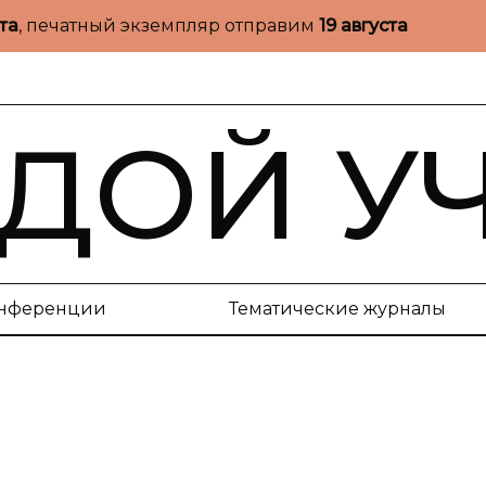
ста
, печатный экземпляр отправим
19 августа
ДОЙ У
нференции
Тематические журналы