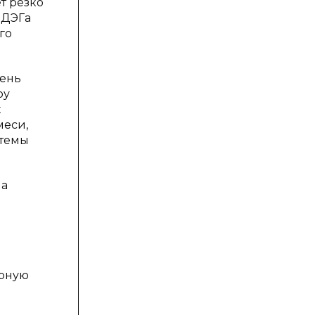
т резко
 ДЭГа
го
пень
ру
х
меси,
стемы
ла
ерную