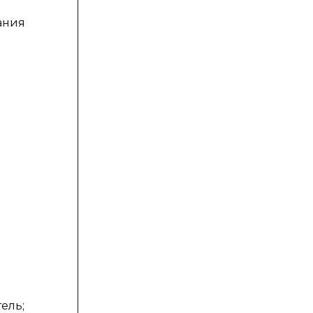
вания
ель;