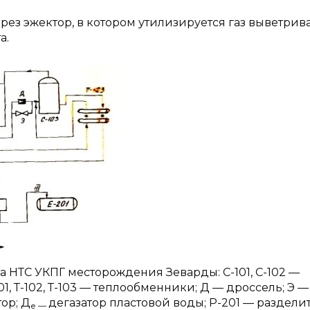
через эжектор, в котором утилизируется газ выветри
а.
а НТС УКПГ месторождения Зеварды: С-101, С-102 —
01, Т-102, Т-103 — теплообменники; Д — дроссель; Э —
ор; Д
дегазатор пластовой воды; Р-201 — разделит
е
—