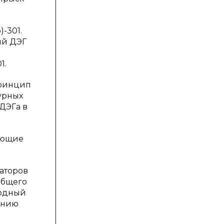
-301.
ый ДЭГ
1.
принцип
урных
ДЭГа в
ующие
аторов
общего
лодный
ению