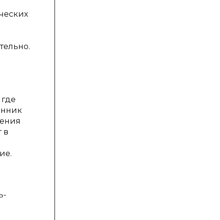
ических
тельно.
 где
енник
дения
 в
ие.
ь-