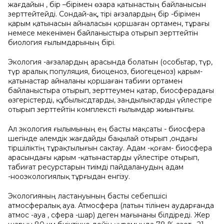
жағдайын , бір –бірімен өзара қатынастың байланысын
зерттейтейді. Сондай-ақ, тірі ағзалардың бір -бірімен
қарым қатынасын айналасын қоршаған ортамен, тұрағы
немесе мекенімен байланыстыра отырып зерттейтін
биология ғылымдарының бірі.
Экология -ағзалардың арасында болатын (особьтар, түр,
түр аралық популяция, биоценоз, биогеценоз) қарым-
қатынастар айналаны қоршаған табиғи ортамен
байланыстыра отырып, зерттеумен қатар, биосферадағы
өзгерістерді, құбылысдтарды, заңдылықтарды үйлестіре
отырып зерттейтін комплексті ғылымдар жиынтығы.
Ал экология ғылымының ең басты мақсаты - биосфера
шегінде әлемдік жағдайды бақылай отырып ,ондағы
тіршіліктің тұрақтылығын сақтау. Адам -қоғам- биосфера
арасындағы қарым -қатынастарды үйлестіре отырып,
табиғат ресурстарын тиімді пайдаланудың адам
-нооэкологиялық тұрғыдан енгізу.
Экологияның ластануының басты себепшісі
атмосфералық ауа. Атмосфера (латын тілінен аударғанда
атмос -ауа , сфера -шар) деген мағынаны білдіреді. Жер