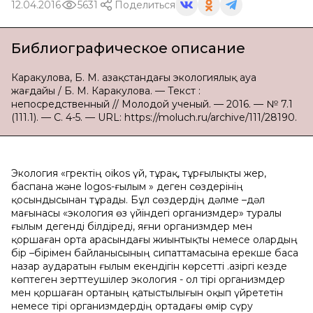
12.04.2016
5631
Поделиться
Библиографическое описание
Каракулова, Б. М. Қазақстандағы экологиялық ауа
жағдайы / Б. М. Каракулова. — Текст :
непосредственный // Молодой ученый. — 2016. — № 7.1
(111.1). — С. 4-5. — URL: https://moluch.ru/archive/111/28190.
Экология «гректің oikos үй, тұрақ, тұрғылықты жер,
баспана және logos-ғылым » деген сөздерінің
қосындысынан тұрады. Бұл сөздердің дәлме –дәл
мағынасы «экология өз үйіндегі организмдер» туралы
ғылым дегенді білдіреді, яғни организмдер мен
қоршаған орта арасындағы жиынтықты немесе олардың
бір –бірімен байланысының сипаттамасына ерекше баса
назар аударатын ғылым екендігін көрсетті .Қазіргі кезде
көптеген зерттеушілер экология - ол тірі организмдер
мен қоршаған ортаның қатыстылығын оқып үйрететін
немесе тірі организмдердің ортадағы өмір сүру