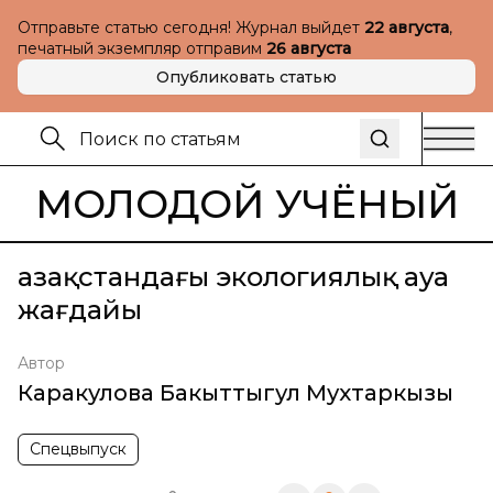
Отправьте статью сегодня! Журнал выйдет
22 августа
,
печатный экземпляр отправим
26 августа
Опубликовать статью
МОЛОДОЙ УЧЁНЫЙ
Қазақстандағы экологиялық ауа
жағдайы
Автор
Каракулова Бакыттыгул Мухтаркызы
Спецвыпуск