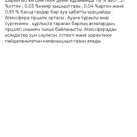
шарын 80 км биіктікке дейін құрамында 78 % азот , 21
%оттек , 0,03 %көмір қышқыл газы , 0,04 %аргон және
0,93 % басқа газдар бар ауа қабатты қоршайды .
Атмосфера тіршілік ортасы . Ауаға тұрақты өмір
сүргенмен , құрлықта тараған барлық ағзалардың
тіршілігі онымен тығыз байланысты. Атмосферадан
өсімдіктер күн сәулесін, оттекті және қоректікке
пайдаланылатын көмірқышқыл газын алады.