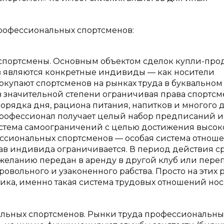
рофессиональных спортсменов:
— спортсмены. Основным объектом сделок купли-про
в являются конкретные индивиды — как носители
окупают спортсменов на рынках труда в буквальном
и в значительной степени ограничивая права спортс
рядка дня, рациона питания, напитков и многого д
профессионал получает целый набор предписаний и
истема самоограничений с целью достижения высок
фессиональных спортсменов — особая система отнош
ав индивида ограничивается. В период действия с
 желанию передан в аренду в другой клуб или пере
бровольного и узаконенного рабства. Просто на этих 
тика, именно такая система трудовых отношений нос
нальных спортсменов. Рынки труда профессиональны