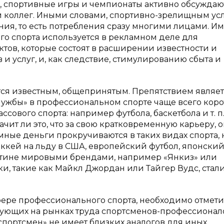
, спортивные игры и чемпионаты активно обсуждаю
 и коллег. Иными словами, спортивно-зрелищным ус
ия, то есть потребления сразу многими лицами. И
го спорта используется в рекламном деле для
ов, которые состоят в расширении известности и
 услуг, и, как следствие, стимулированию сбыта и
ится известным, общепринятым. Препятствием являет
лужбы» в профессиональном спорте чаще всего коро
сового спорта: например футбола, баскетбола и т. п.
чит ли это, что за свою кратковременную карьеру, 
ные деньги прокручиваются в таких видах спорта, 
оккей на льду в США, европейский футбол, японски
истине мировыми брендами, например «Янкиз» или
и, такие как Майкл Джордан или Тайгер Вудс, стал
ере профессионального спорта, необходимо отмети
вующих на рынках труда спортсменов-профессионал
портсмен» не имеет близких аналогов для иных