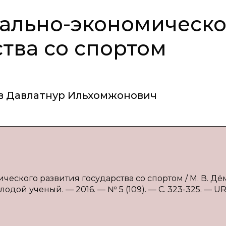
ально-экономическо
ства со спортом
в Давлатнур Ильхомжонович
ческого развития государства со спортом / М. В. Дё
лодой ученый. — 2016. — № 5 (109). — С. 323-325. — UR