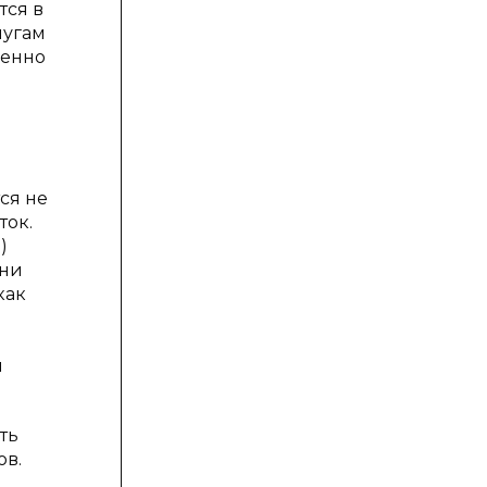
тся в
лугам
менно
ся не
ток.
)
они
как
й
и
ть
ов.