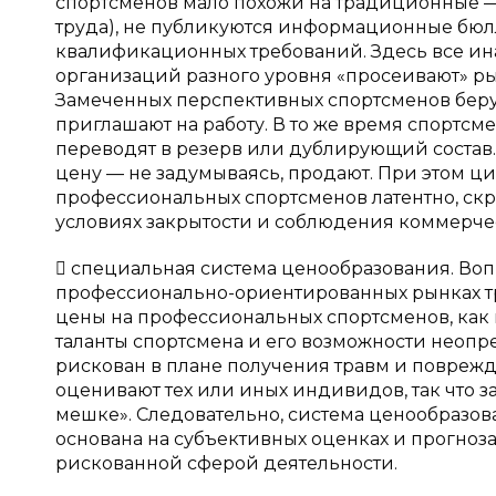
спортсменов мало похожи на традиционные —
труда), не публикуются информационные бюл
квалификационных требований. Здесь все ин
организаций разного уровня «просеивают» ры
Замеченных перспективных спортсменов берут
приглашают на работу. В то же время спортс
переводят в резерв или дублирующий состав.
цену — не задумываясь, продают. При этом ц
профессиональных спортсменов латентно, скры
условиях закрытости и соблюдения коммерче
 специальная система ценообразования. Вопр
профессионально-ориентированных рынках тр
цены на профессиональных спортсменов, как 
таланты спортсмена и его возможности неопр
рискован в плане получения травм и поврежд
оценивают тех или иных индивидов, так что з
мешке». Следовательно, система ценообразов
основана на субъективных оценках и прогноза
рискованной сферой деятельности.