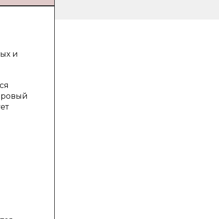
ых и
ся
доровый
ет