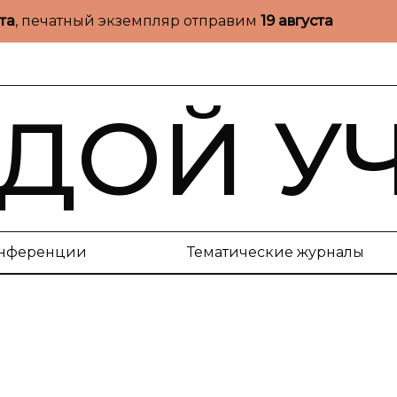
ста
, печатный экземпляр отправим
19 августа
ДОЙ У
нференции
Тематические журналы