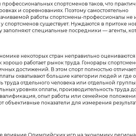
и профессиональных спортсменов таков, что практи
ировках и соревнованиях. Поэтому самостоятельно
плачиваемой работы спортсмены-профессионалы не
ь у спортсменов существует. Нуждаются в притоке но
у заполняют специальные посредники — агенты, ко
экономике некоторых стран неправильно оцениваются
ак хорошо работает рынок труда. Гонорары спортсмен
чных достижений. В этом спорт полностью отличает
 платы охватывают большие категории людей и где 
ь труда отдельного человека или отдельной группы
ьных уровнях оплаты, производительность труда д
 квалификация, опыт работы или семейное положение
уют объективные показатели для измерения результа
ское влияние Олимпийских игр на экономику региона