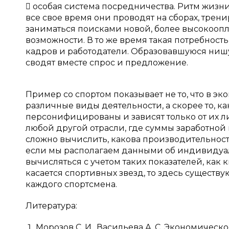
 особая система посредничества. Ритм жизн
все свое время они проводят на сборах, трен
заниматься поисками новой, более высокоо
возможности. В то же время такая потребност
кадров и работодатели. Образовавшуюся ниш
сводят вместе спрос и предложение.
Пример со спортом показывает не то, что в 
различные виды деятельности, а скорее то, к
персонифицированы и зависят только от их ли
любой другой отрасли, где суммы заработной
сложно вычислить, какова производительност
если мы располагаем данными об индивидуал
вычисляться с учетом таких показателей, как
касается спортивных звезд, то здесь существ
каждого спортсмена.
Литература:
Морозов С. И., Васильева А. С. Экономиче