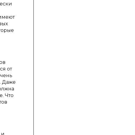
чески
 имеют
вых
торые
ов
ся от
очень
. Даже
олжна
. Что
тов
 и