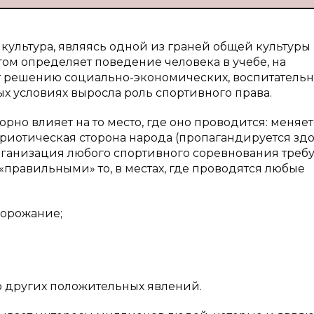
культура, являясь одной из граней общей культуры
огом определяет поведение человека в учебе, на
ует решению социально-экономических, воспитательн
х условиях выросла роль спортивного права.
но влияет на то место, где оно проводится: меняет
атриотическая сторона народа (пропагандируется з
 организация любого спортивного соревнования требу
правильными» то, в местах, где проводятся любые
дорожание;
о других положительных явлений.