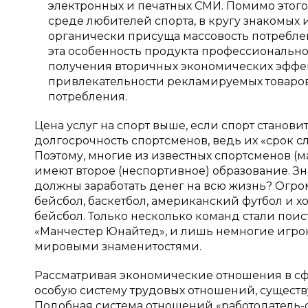
электронных и печатных СМИ. Помимо этого
среде любителей спорта, в кругу знакомых
органически присуща массовость потреблен
эта особенность продукта профессионально
получения вторичных экономических эффект
привлекательности рекламируемых товаров и
потребления.
Цена услуг на спорт выше, если спорт станов
долгосрочность спортсменов, ведь их «срок с
Поэтому, многие из известных спортсменов (мас
имеют второе (неспортивное) образование. Зна
должны заработать денег на всю жизнь? Огром
бейсбол, баскетбол, американский футбол и х
бейсбол. Только несколько команд стали по
«Манчестер Юнайтед», и лишь немногие игрок
мировыми знаменитостями.
Рассматривая экономические отношения в сф
особую систему трудовых отношений, сущест
Подобная система отношений «работодатель-с