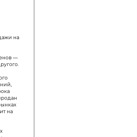
дажи на
менов —
ругого.
ого
ений,
рока
продан
рынках
ит на
х