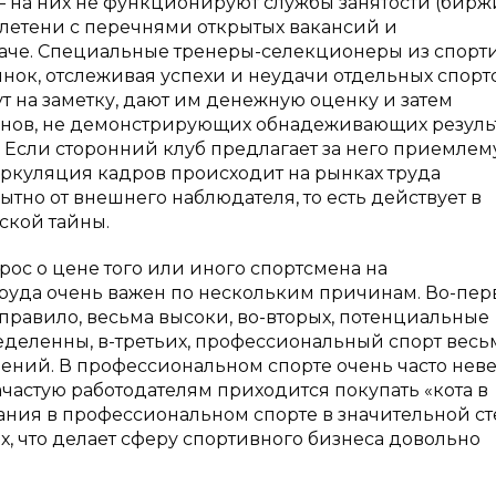
 на них не функционируют службы занятости (бирж
летени с перечнями открытых вакансий и
аче. Специальные тренеры-селекционеры из спорт
нок, отслеживая успехи и неудачи отдельных спорт
 на заметку, дают им денежную оценку и затем
менов, не демонстрирующих обнадеживающих результ
 Если сторонний клуб предлагает за него приемле
иркуляция кадров происходит на рынках труда
тно от внешнего наблюдателя, то есть действует в
ской тайны.
ос о цене того или иного спортсмена на
уда очень важен по нескольким причинам. Во-пер
правило, весьма высоки, во-вторых, потенциальные
еделенны, в-третьих, профессиональный спорт весь
ений. В профессиональном спорте очень часто нев
ачастую работодателям приходится покупать «кота в
ания в профессиональном спорте в значительной с
х, что делает сферу спортивного бизнеса довольно