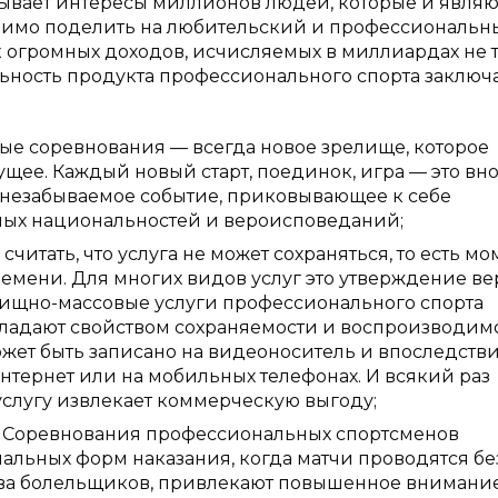
вывает интересы миллионов людей, которые и являю
одимо поделить на любительский и профессиональн
огромных доходов, исчисляемых в миллиардах не 
ьность продукта профессионального спорта заключа
ные соревнования — всегда новое зрелище, которое
щее. Каждый новый старт, поединок, игра — это вн
незабываемое событие, приковывающее к себе
ных национальностей и вероисповеданий;
считать, что услуга не может сохраняться, то есть мо
ремени. Для многих видов услуг это утверждение в
елищно-массовые услуги профессионального спорта
бладают свойством сохраняемости и воспроизводимо
может быть записано на видеоноситель и впоследств
нтернет или на мобильных телефонах. И всякий раз
слугу извлекает коммерческую выгоду;
 Соревнования профессиональных спортсменов
альных форм наказания, когда матчи проводятся бе
тва болельщиков, привлекают повышенное внимани