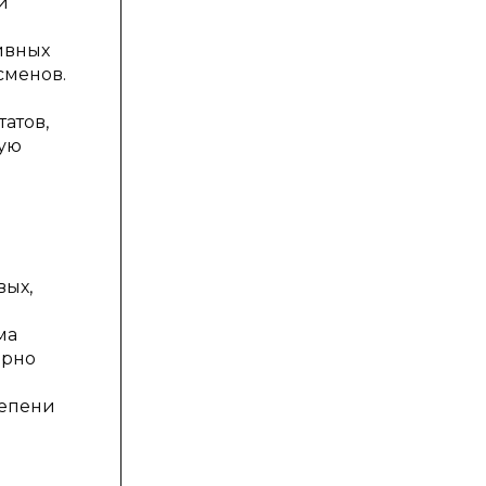
и
ивных
сменов.
атов,
мую
вых,
ма
ерно
тепени