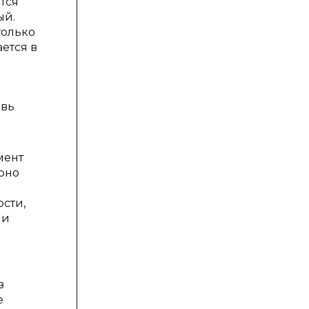
тся
ый.
только
ется в
овь
мент
ерно
сти,
ии
з
е