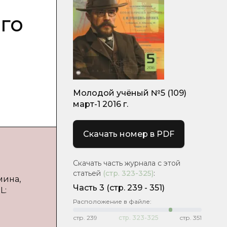
го
Молодой учёный №5 (109)
март-1 2016 г.
Скачать номер в PDF
Скачать часть журнала с этой
статьей
(стр.
323-325
)
:
мина,
Часть 3
(cтр. 239 - 351)
L:
Расположение в файле:
стр.
239
стр.
323-325
стр.
351