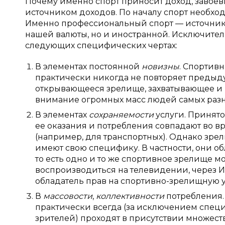
Почему именно спорт приносит доход, завое
источником доходов. По началу спорт необх
Именно профессиональный спорт — источник 
нашей валюты, но и иностранной. Исключител
следующих специфических чертах:
В элементах постоянной
новизны
. Спортив
практически никогда не повторяет предыду
открывающееся зрелище, захватывающее и 
внимание огромных масс людей самых раз
В элементах
сохраняемости
услуги. Принято 
ее оказания и потребления совпадают во в
(например, для транспортных). Однако зр
имеют свою специфику. В частности, они о
то есть одно и то же спортивное зрелище 
воспроизводиться на телевидении, через И
обладатель прав на спортивно-зрелищную у
В
массовости
,
коллективности
потребления.
практически всегда (за исключением специ
зрителей) проходят в присутствии множес