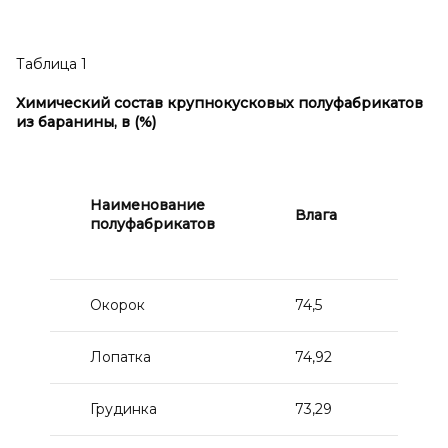
Таблица 1
Химический состав крупнокусковых полуфабрикатов
из баранины, в (%)
Наименование
Влага
Бел
полуфабрикатов
Окорок
74,5
19,2
Лопатка
74,92
17,8
Грудинка
73,29
16,6