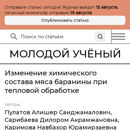
Отправьте статью сегодня! Журнал выйдет
15 августа
,
печатный экземпляр отправим
19 августа
Опубликовать статью
МОЛОДОЙ УЧЁНЫЙ
Изменение химического
состава мяса баранины при
тепловой обработке
Авторы
Пулатов Алишер Саиджамалович
,
Сарибаева Дилором Акрамжановна
,
Каримова Навбахор Юрамирзаевна