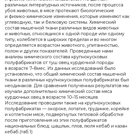
различных литературных источников, после процесса
убоя животных, в мясе протекают биологические
и физико-химические изменения, которые изменяют как
углеводную, так и белковую системы. Химический
состав мышечной ткани различных видов животных
и животных, относящихся к одной породе или одному
типу, колеблется в широких пределах и во многом
определяется возрастом животного, упитанностью,
полом и других показателей. Проведенные нами
анализы химического состава крупнокусковых
полуфабрикатов от туш овец курдючной породы
в возрасте 7–8мес. Из данных исследований было
установлено, что общий химический состав мышечной
ткани в различных крупнокусковых полуфабрикатах был
неодинаков. Для сравнения полученных результатов мы
изучали дополнительно химический состав мяса
курдючных овец в возрасте 10–15 месяцев.
Исследование проводили также на крупнокусковых
полуфабрикатах — окороке, лопатке, грудинке, корейке
и котлетном мясе, подвергнутых тепловой обработке
после приготовления из этих полуфабрикатов
национальных блюд: шашлык, плов, люля кебаб и казан
кебаб.(таб.1)