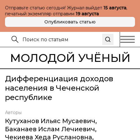
Отправьте статью сегодня! Журнал выйдет
15 августа
,
печатный экземпляр отправим
19 августа
Опубликовать статью
МОЛОДОЙ УЧЁНЫЙ
Дифференциация доходов
населения в Чеченской
республике
Авторы
Кутуханов Ильяс Мусаевич
,
Баканаев Ислам Лечиевич
,
Чекиева Хеда Руслановна
,