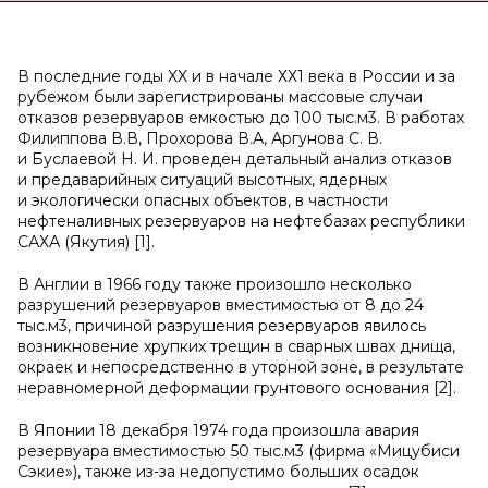
В последние годы XX и в начале ХХ1 века в России и за
рубежом были зарегистрированы массовые случаи
отказов резервуаров емкостью до 100 тыс.м3. В работах
Филиппова В.В, Прохорова В.А, Аргунова С. В.
и Буслаевой Н. И. проведен детальный анализ отказов
и предаварийных ситуаций высотных, ядерных
и экологически опасных объектов, в частности
нефтеналивных резервуаров на нефтебазах республики
САХА (Якутия) [1].
В Англии в 1966 году также произошло несколько
разрушений резервуаров вместимостью от 8 до 24
тыс.м3, причиной разрушения резервуаров явилось
возникновение хрупких трещин в сварных швах днища,
окраек и непосредственно в уторной зоне, в результате
неравномерной деформации грунтового основания [2].
В Японии 18 декабря 1974 года произошла авария
резервуара вместимостью 50 тыс.м3 (фирма «Мицубиси
Сэкие»), также из-за недопустимо больших осадок