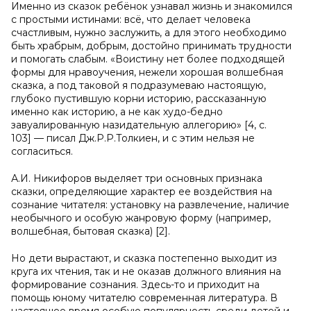
Именно из сказок ребёнок узнавал жизнь и знакомился
с простыми истинами: всё, что делает человека
счастливым, нужно заслужить, а для этого необходимо
быть храбрым, добрым, достойно принимать трудности
и помогать слабым. «Воистину нет более подходящей
формы для нравоучения, нежели хорошая волшебная
сказка, а под таковой я подразумеваю настоящую,
глубоко пустившую корни историю, рассказанную
именно как историю, а не как худо-бедно
завуалированную назидательную аллегорию» [4, с.
103] — писал Дж.Р.Р.Толкиен, и с этим нельзя не
согласиться.
А.И. Никифоров выделяет три основных признака
сказки, определяющие характер ее воздействия на
сознание читателя: установку на развлечение, наличие
необычного и особую жанровую форму (например,
волшебная, бытовая сказка) [2].
Но дети вырастают, и сказка постепенно выходит из
круга их чтения, так и не оказав должного влияния на
формирование сознания. Здесь-то и приходит на
помощь юному читателю современная литература. В