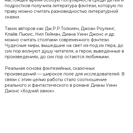
настоящее время особую популярность среди детей и
подростков получила литература фэнтези, которую по
праву можно считать разновидностью литературной
сказки.
Таких авторов как Дж.Р.Р.Толкиен, Джоан Роулинг,
Клайв Льюис, Нил Гейман, Диана Уинн Джонс и др.
можно считать столпами современного фэнтези.
Чудесные миры, вышедшие на свет из-под их пера, до
сих пор волнуют душу читателя, а герои, выведенные в
произведениях, до сих пор остаются любимыми.
Реальная основа фэнтезийных, сказочных
произведений — широкое поле для исследователей. В
связи с этим целью работы стало соотношение
реального и фантастического в романе Дианы Уинн
Джонс «Ходчий замок».