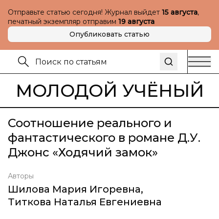
Отправьте статью сегодня! Журнал выйдет
15 августа
,
печатный экземпляр отправим
19 августа
Опубликовать статью
МОЛОДОЙ УЧЁНЫЙ
Соотношение реального и
фантастического в романе Д.У.
Джонс «Ходячий замок»
Авторы
Шилова Мария Игоревна
,
Титкова Наталья Евгениевна