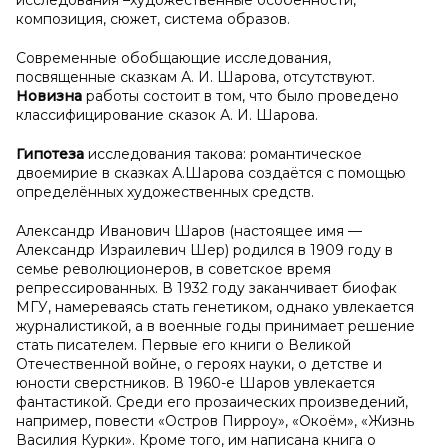
исследования –художественные особенности,
композиция, сюжет, система образов.
Современные обобщающие исследования,
посвященные сказкам А. И. Шарова, отсутствуют.
Новизна
работы состоит в том, что было проведено
классифицирование сказок А. И. Шарова.
Гипотеза
исследования такова: романтическое
двоемирие в сказках А.Шарова создаётся с помощью
определённых художественных средств.
Александр Иванович Шаров (настоящее имя —
Александр Израилевич Шер) родился в 1909 году в
семье революционеров, в советское время
репрессированных. В 1932 году заканчивает биофак
МГУ, намереваясь стать генетиком, однако увлекается
журналистикой, а в военные годы принимает решение
стать писателем. Первые его книги о Великой
Отечественной войне, о героях науки, о детстве и
юности сверстников. В 1960-е Шаров увлекается
фантастикой. Среди его прозаических произведений,
например, повести «Остров Пирроу», «Окоём», «Жизнь
Василия Курки». Кроме того, им написана книга о