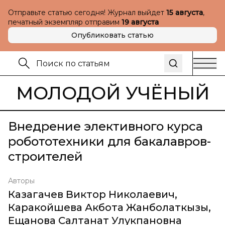
Отправьте статью сегодня! Журнал выйдет
15 августа
,
печатный экземпляр отправим
19 августа
Опубликовать статью
МОЛОДОЙ УЧЁНЫЙ
Внедрение элективного курса
робототехники для бакалавров-
строителей
Авторы
Казагачев Виктор Николаевич
,
Каракойшева Акбота Жанболаткызы
,
Ещанова Салтанат Улукпановна