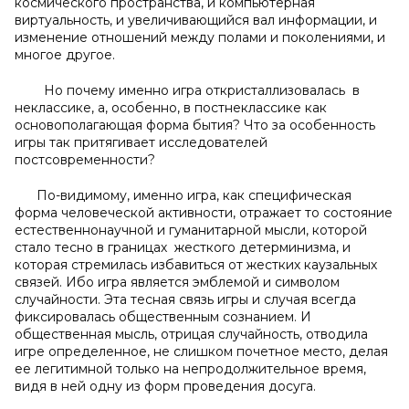
космического пространства, и компьютерная
виртуальность, и увеличивающийся вал информации, и
изменение отношений между полами и поколениями, и
многое другое.
Но почему именно игра откристаллизовалась в
неклассике, а, особенно, в постнеклассике как
основополагающая форма бытия? Что за особенность
игры так притягивает исследователей
постсовременности?
По-видимому, именно игра, как специфическая
форма человеческой активности, отражает то состояние
естественнонаучной и гуманитарной мысли, которой
стало тесно в границах жесткого детерминизма, и
которая стремилась избавиться от жестких каузальных
связей. Ибо игра является эмблемой и символом
случайности. Эта тесная связь игры и случая всегда
фиксировалась общественным сознанием. И
общественная мысль, отрицая случайность, отводила
игре определенное, не слишком почетное место, делая
ее легитимной только на непродолжительное время,
видя в ней одну из форм проведения досуга.