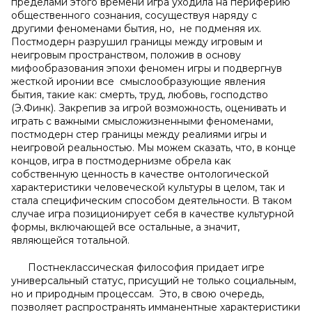
пределами этого времени игра уходила на периферию
общественного сознания, сосуществуя наряду с
другими феноменами бытия, но, не подменяя их.
Постмодерн разрушил границы между игровым и
неигровым пространством, положив в основу
мифообразования эпохи феномен игры и подвергнув
жесткой иронии все смыслообразующие явления
бытия, такие как: смерть, труд, любовь, господство
(Э.Финк). Закрепив за игрой возможность, оценивать и
играть с важными смысложизненными феноменами,
постмодерн стер границы между реалиями игры и
неигровой реальностью. Мы можем сказать, что, в конце
концов, игра в постмодернизме обрела как
собственную ценность в качестве онтологической
характеристики человеческой культуры в целом, так и
стала специфическим способом деятельности. В таком
случае игра позиционирует себя в качестве культурной
формы, включающей все остальные, а значит,
являющейся тотальной.
Постнеклассическая философия придает игре
универсальный статус, присущий не только социальным,
но и природным процессам. Это, в свою очередь,
позволяет распространять имманентные характеристики