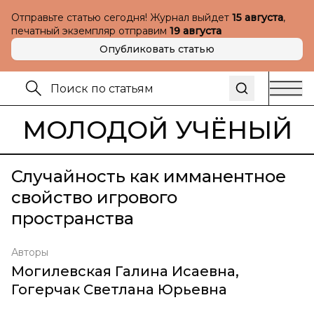
Отправьте статью сегодня! Журнал выйдет
15 августа
,
печатный экземпляр отправим
19 августа
Опубликовать статью
МОЛОДОЙ УЧЁНЫЙ
Случайность как имманентное
свойство игрового
пространства
Авторы
Могилевская Галина Исаевна
,
Гогерчак Светлана Юрьевна