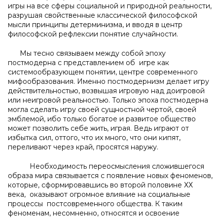
игры на все сферы социальной и природной реальности,
разрушая свойственные классической философской
мысли принципы детерминизма, и вводя в центр
философской рефлексии понятие случайности.
Мы тесно связываем между собой эпоху
постмодерна с представлением об игре как
системообразующем понятии, центре современного
мифообразования. Именно постмодернизм делает игру
действительностью, возвышая игровую над доигровой
или неигровой реальностью. Только эпоха постмодерна
могла сделать игру своей сущностной чертой, своей
эмблемой, ибо только богатое и развитое общество
может позволить себе жить, играя. Ведь играют от
избытка сил, оттого, что их много, что они кипят,
переливают через край, просятся наружу.
Необходимость переосмысления сложившегося
образа мира связывается с появление новых феноменов,
которые, сформировавшись во второй половине ХХ
века, оказывают огромное влияние на социальные
процессы постсовременного общества. К таким
феноменам, несомненно, относятся и освоение