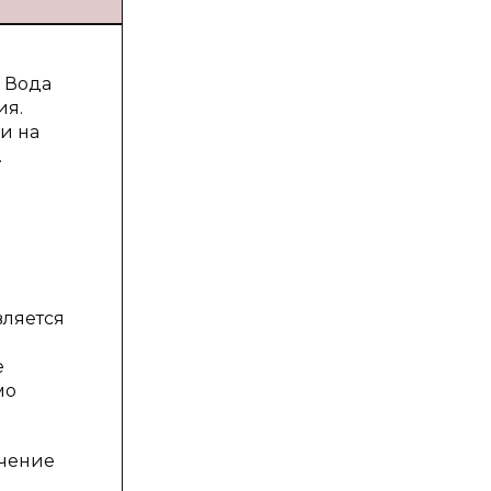
 Вода
ия.
и на
.
вляется
е
мо
ечение