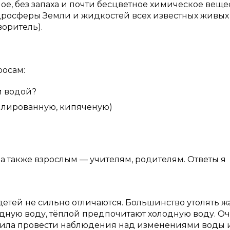
ое, без запаха и почти бесцветное химическое вещес
дросферы Земли и жидкостей всех известных живых
воритель).
росам:
и водой?
тилированную, кипяченую)
 также взрослым — учителям, родителям. Ответы я
детей не сильно отличаются. Большинство утолять 
дную воду, тёплой предпочитают холодную воду. О
шила провести наблюдения над изменениями воды 