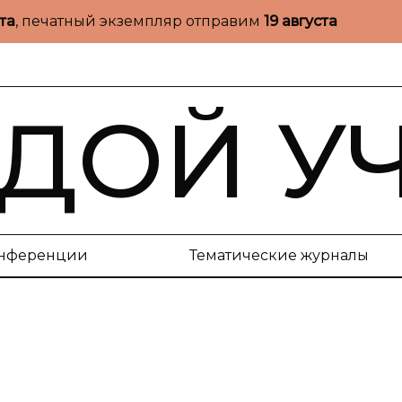
ста
, печатный экземпляр отправим
19 августа
ДОЙ У
нференции
Тематические журналы