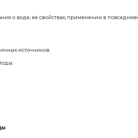
ания о воде, её свойствах, применении в повседнев
личных источников.
тоды:
ды