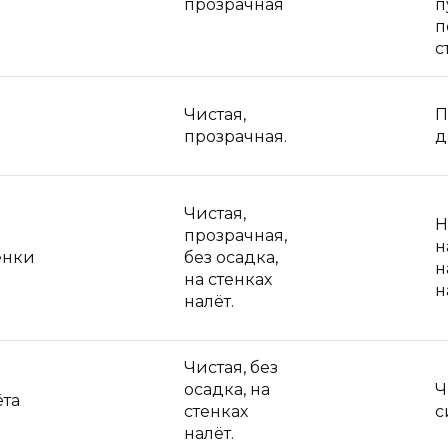
прозрачная
п
п
с
Чистая,
П
прозрачная.
д
Чистая,
Н
прозрачная,
н
енки
без осадка,
н
на стенках
н
налёт.
Чистая, без
осадка, на
Ч
ёта
стенках
с
налёт.