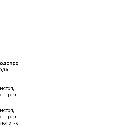
Вода из
одопроводная
открытого
ода
источника
истая,
Чистая,
розрачная
прозрачная.
истая,
розрачная,
Мутнеет на
ного мелких
дне, не