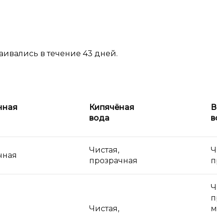
аивались в течение 43 дней.
нная
Кипячёная
В
вода
в
Чистая,
Ч
чная
прозрачная
п
Ч
п
Чистая,
м