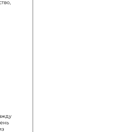
тво,
жажду
чень
из