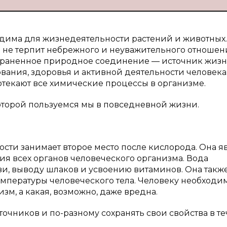
одима для жизнедеятельности растений и животных.
не терпит небрежного и неуважительного отношен
траненное природное соединение — источник жизн
вания, здоровья и активной деятельности человека
ротекают все химические процессы в организме.
которой пользуемся мы в повседневной жизни.
сти занимает второе место после кислорода. Она я
 всех органов человеческого организма. Вода
и, выводу шлаков и усвоению витаминов. Она такж
пературы человеческого тела. Человеку необходи
изм, а какая, возможно, даже вредна.
точников и по-разному сохранять свои свойства в т