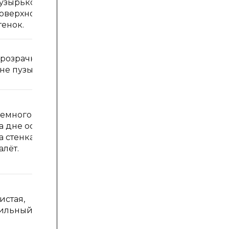
узырьков на
большой
оверхности
осадок.
тенок.
розрачная, на
Слегка
не пузырьки
мутноватая.
емного мутная,
Мутная,
а дне осадок,
осадок,
а стенках
коричневые
алёт.
хлопья.
Мутная,
истая,
осадок,
ильный налёт.
хлопья,
налёт.