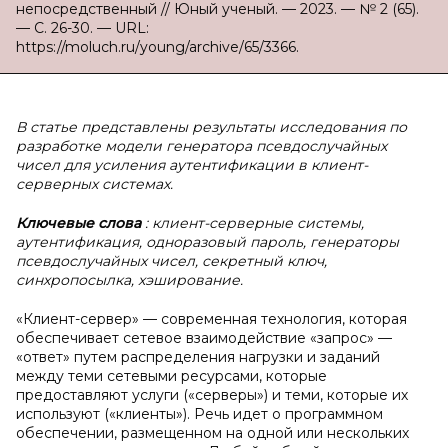
непосредственный // Юный ученый. — 2023. — № 2 (65).
— С. 26-30. — URL:
https://moluch.ru/young/archive/65/3366.
В статье представлены результаты исследования по
разработке модели генератора псевдослучайных
чисел для усиления аутентификации в клиент-
серверных системах.
Ключевые слова
: клиент-серверные системы,
аутентификация, одноразовый пароль, генераторы
псевдослучайных чисел, секретный ключ,
синхропосылка, хэширование.
«Клиент-сервер» — современная технология, которая
обеспечивает сетевое взаимодействие «запрос» —
«ответ» путем распределения нагрузки и заданий
между теми сетевыми ресурсами, которые
предоставляют услуги («серверы») и теми, которые их
используют («клиенты»). Речь идет о программном
обеспечении, размещенном на одной или нескольких