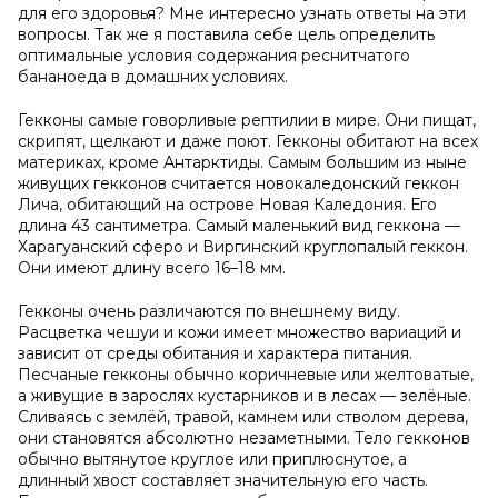
для его здоровья? Мне интересно узнать ответы на эти
вопросы. Так же я поставила себе цель определить
оптимальные условия содержания реснитчатого
бананоеда в домашних условиях.
Гекконы самые говорливые рептилии в мире. Они пищат,
скрипят, щелкают и даже поют. Гекконы обитают на всех
материках, кроме Антарктиды. Самым большим из ныне
живущих гекконов считается новокаледонский геккон
Лича, обитающий на острове Новая Каледония. Его
длина 43 сантиметра. Самый маленький вид геккона —
Харагуанский сферо и Виргинский круглопалый геккон.
Они имеют длину всего 16–18 мм.
Гекконы очень различаются по внешнему виду.
Расцветка чешуи и кожи имеет множество вариаций и
зависит от среды обитания и характера питания.
Песчаные гекконы обычно коричневые или желтоватые,
а живущие в зарослях кустарников и в лесах — зелёные.
Сливаясь с землёй, травой, камнем или стволом дерева,
они становятся абсолютно незаметными. Тело гекконов
обычно вытянутое круглое или приплюснутое, а
длинный хвост составляет значительную его часть.