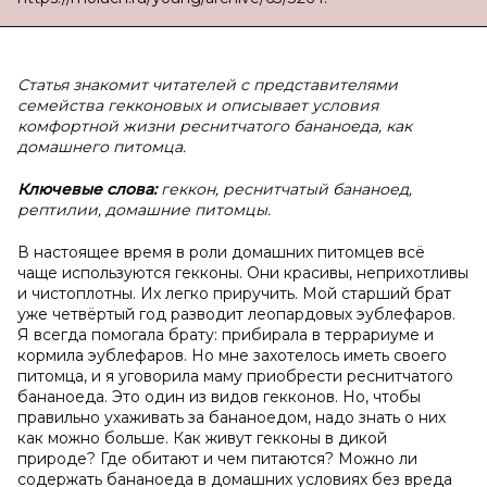
Статья знакомит читателей с представителями
семейства гекконовых и описывает условия
комфортной жизни реснитчатого бананоеда, как
домашнего питомца.
Ключевые слова:
геккон, реснитчатый бананоед,
рептилии, домашние питомцы.
В настоящее время в роли домашних питомцев всё
чаще используются гекконы. Они красивы, неприхотливы
и чистоплотны. Их легко приручить. Мой старший брат
уже четвёртый год разводит леопардовых эублефаров.
Я всегда помогала брату: прибирала в террариуме и
кормила эублефаров. Но мне захотелось иметь своего
питомца, и я уговорила маму приобрести реснитчатого
бананоеда. Это один из видов гекконов. Но, чтобы
правильно ухаживать за бананоедом, надо знать о них
как можно больше. Как живут гекконы в дикой
природе? Где обитают и чем питаются? Можно ли
содержать бананоеда в домашних условиях без вреда