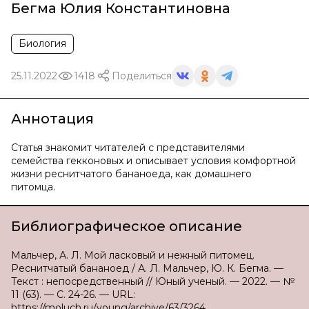
Бегма Юлия Константиновна
Биология
25.11.2022
1418
Поделиться
Аннотация
Статья знакомит читателей с представителями
семейства гекконовых и описывает условия комфортной
жизни реснитчатого бананоеда, как домашнего
питомца.
Библиографическое описание
Мальчер, А. Л. Мой ласковый и нежный питомец.
Реснитчатый бананоед / А. Л. Мальчер, Ю. К. Бегма. —
Текст : непосредственный // Юный ученый. — 2022. — №
11 (63). — С. 24-26. — URL:
https://moluch.ru/young/archive/63/3264.