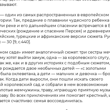
азывают.
 — один из самых распространенных в европейском
тории. Так, предание о плавании чудесного ребенка
и реке и его дальнейшем спасении встречается в 
греческих (рождение и спасение Персея) и древнери
дийские, турецкие и африканские версии сюжета. Ру
 30 [9, с.440].
сном саде» имеет аналогичный сюжет: три сестры ме
му хотят выйти замуж, одна — за королевского слугу,
Так же, как и в других историях с подобным сюжетом,
ее рождается двое необычных детей — «с золотыми
 была оклеветана, а дети — мальчик и девочка — б
ак. Когда дети выросли, они пошли искать своего
ый королевский сад и собрали в нем всевозможные
золотые жемчужины, траву, играющую приятную музы
раву. Во всех приключениях им помогает крестный, 
ается счастливо: семья воссоединилась.