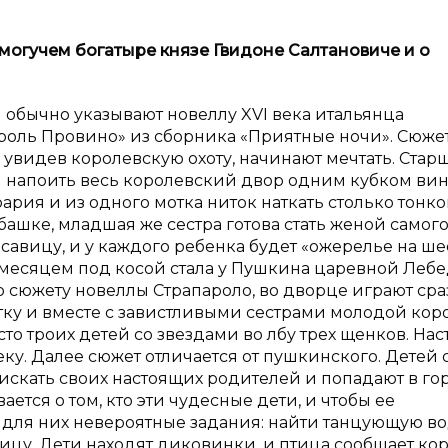
могучем богатыре князе Гвидоне Салтановиче и
о
 обычно указывают новеллу XVI века итальянца
роль Провино» из сборника «Приятные ночи». Сюже
 увидев королевскую охоту, начинают мечтать. Стар
и напоить весь королевский двор одним кубком вин
ария и из одного мотка ниток наткать столько тонко
ашке, младшая же сестра готова стать женой самог
савицу, и у каждого ребенка будет «ожерелье на ше
 и месяцем под косой стала у Пушкина царевной Лебе
о сюжету новеллы Страпароло, во дворце играют сра
тку и вместе с завистливыми сестрами молодой кор
то троих детей со звездами во лбу трех щенков. На
ку. Далее сюжет отличается от пушкинского. Детей 
искать своих настоящих родителей и попадают в гор
ется о том, кто эти чудесные дети, и чтобы ее
 для них невероятные задания: найти танцующую во
цу. Дети находят диковинки, и птица сообщает ко