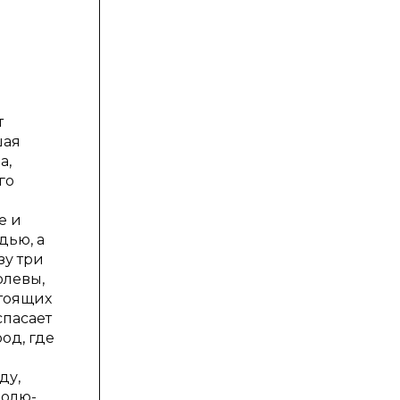
т
шая
а,
го
о
е и
дью, а
зу три
олевы,
стоящих
спасает
од, где
ду,
ролю-