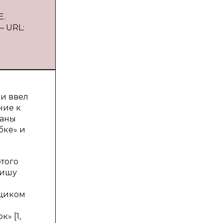
Е.
— URL:
 и ввел
ние к
саны
бке» и
этого
пишу
вщиком
» [1,