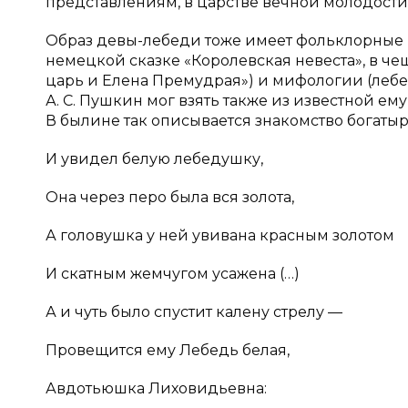
представлениям, в царстве вечной молодости и
Образ девы-лебеди тоже имеет фольклорные ко
немецкой сказке «Королевская невеста», в че
царь и Елена Премудрая») и мифологии (леб
А. С. Пушкин мог взять также из известной 
В былине так описывается знакомство богаты
И увидел белую лебедушку,
Она через перо была вся золота,
А головушка у ней увивана красным золотом
И скатным жемчугом усажена (…)
А и чуть было спустит калену стрелу —
Провещится ему Лебедь белая,
Авдотьюшка Лиховидьевна: