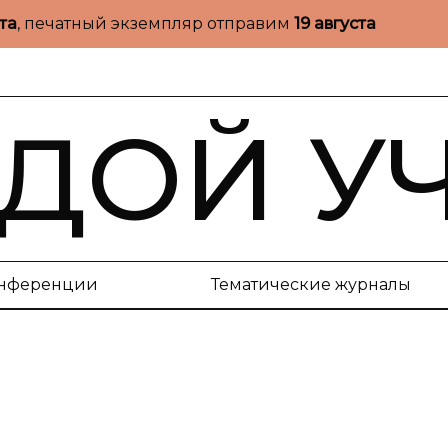
ста
, печатный экземпляр отправим
19 августа
ДОЙ У
нференции
Тематические журналы