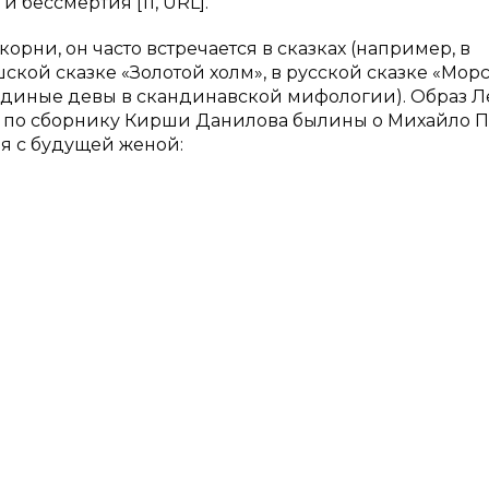
 бессмертия [11, URL].
рни, он часто встречается в сказках (например, в
шской сказке «Золотой холм», в русской сказке «Мор
единые девы в скандинавской мифологии). Образ 
ему по сборнику Кирши Данилова былины о Михайло П
ря с будущей женой: