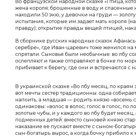
Во французской народной сказке «Птица, кото
жена короля; брошенные в воду и спасенные
находили 50 экю, у девочки на груди — золоту
испытания, которые им задает мать короля (н
правду); открытие правды вещей птицей, нак
В сборнике русских народных сказок Афанасьев
серебре», где Иван-царевич тоже женился на 
спрятали. Сыновья были необычные: во лбу со
ослепляют и также отправляют в бочке по м
прибивает к берегу, где они и встречаются с
В украинской сказке «Во лбу месяц, по краям з
вот мечты сестер традиционны: одна собирает
напоить, а младшая — родить князю «восемь с
одинаковы: «волос в волос, голос в голос, по л
золотые чубы, и у каждого во лбу будет месяц,
подменных детей: вместо сыновей князю старш
наказание ее пускают вместе с сыном-богатыр
сын-богатырь вырос, а когда бочку прибило к 