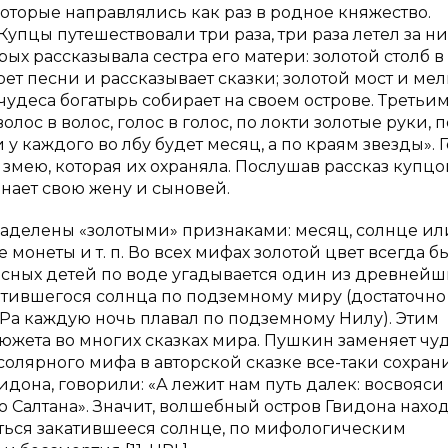
которые направлялись как раз в родное княжество.
Купцы путешествовали три раза, три раза летел за н
ых рассказывала сестра его матери: золотой столб в
оет песни и рассказывает сказки; золотой мост и ме
 чудеса богатырь собирает на своем острове. Третьи
лос в волос, голос в голос, по локти золотые руки, п
и у каждого во лбу будет месяц, а по краям звезды». 
т змею, которая их охраняла. Послушав рассказ купцо
знает свою жену и сыновей.
и наделены «золотыми» признаками: месяц, солнце ил
е монеты и т. п. Во всех мифах золотой цвет всегда б
десных детей по воде угадывается один из древнейш
атившегося солнца по подземному миру (достаточно
 Ра каждую ночь плавал по подземному Нилу). Этим
сюжета во многих сказках мира. Пушкин заменяет чу
 солярного мифа в авторской сказке все-таки сохран
идона, говорили: «А лежит нам путь далек: восвояси
го Салтана». Значит, волшебный остров Гвидона нахо
иться закатившееся солнце, по мифологическим