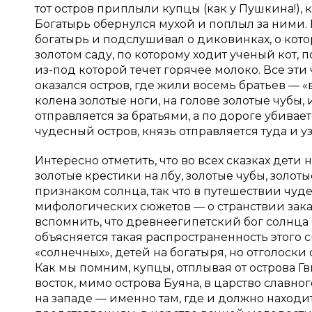
тот остров приплыли купцы (как у Пушкина!), 
Богатырь обернулся мухой и поплыл за ними. 
богатырь и подслушивал о диковинках, о котор
золотом саду, по которому ходит ученый кот, п
из-под которой течет горячее молоко. Все эти
оказался остров, где жили восемь братьев — «во
колена золотые ноги, на голове золотые чубы, 
отправляется за братьями, а по дороге убивае
чудесный остров, князь отправляется туда и у
Интересно отметить, что во всех сказках дет
золотые крестики на лбу, золотые чубы, золоты
признаком солнца, так что в путешествии чу
мифологических сюжетов — о странствии зак
вспомнить, что древнеегипетский бог солнца
объясняется такая распространенность этого 
«солнечных», детей на богатыря, но отголоски
Как мы помним, купцы, отплывая от острова Гв
восток, мимо острова Буяна, в царство славно
на западе — именно там, где и должно наход