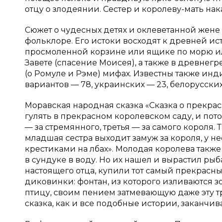
отцу о злодеянии. Сестер и королеву-мать нак
Сюжет о чудесных детях и оклеветанной жене
фольклоре. Его истоки восходят к древней ис
просмоленной корзине или ящике по морю ил
Завете (спасение Моисея), а также в древне
(о Ромуле и Рэме) мифах. Известны также ин
вариантов — 78, украинских — 23, белорусских —
Моравская народная сказка «Сказка о прекра
гулять в прекрасном королевском саду, и пото
— за стремянного, третья — за самого короля. 
младшая сестра выходит замуж за короля, у н
крестиками на лбах». Молодая королева также
в сундуке в воду. Но их нашел и вырастил рыб
настоящего отца, купили тот самый прекрасн
диковинки: фонтан, из которого изливаются 
птицу, своим пением затмевающую даже эту т
сказка, как и все подобные истории, заканчив