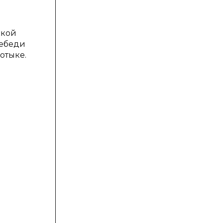
ской
Лебеди
отыке.