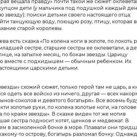
рая вещала правду» почти такой же сюжет: оклевет
 купцом дети (у мальчика под подушкой каждый де
ю звезду); поиски детьми своего настоящего отца;
айти танцующую воду, поющую розу, птицу, которая 
азание старой королевы.
а есть сказка «По колена ноги в золоте, по локоть 
младшей сестре, старшие сестры ее оклеветали, а д
лнце, на затылке месяц, по бокам звезды. Царицу
орю вместе с подкидышем — обычным ребенком. Их
 настоящими царскими детьми.
везды» схожий сюжет, только герой там не царь, а кн
ся одеть все войско из ничего, другая — всех накор
ынов-соколов и девятого богатыря». Все восемь буд
окти золотые руки, по колена золотые ноги, на голове
 а по краям звезды». В сказке виден тот же мотив
ая сестра подносит котят, щенков и медвежат. В
ем в засмоленной бочке в море. Плавали они тридца
какому-то острову, богатырь разломал бочку. Однаж