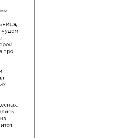
ими
льница,
м чудом
о
Герой
в про
и
ыл
их
десных,
ились.
 на
дится