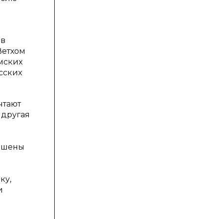
 в
Ветхом
мских
сских
чтают
 другая
рошены
ку,
и