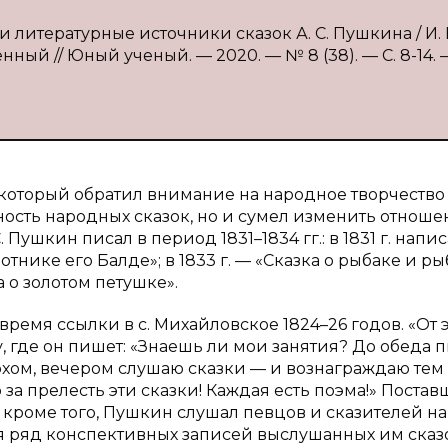
 литературные источники сказок А. С. Пушкина / И. 
нный // Юный ученый. — 2020. — № 8 (38). — С. 8-14. 
 который обратил внимание на народное творчество
чность народных сказок, но и сумел изменить отноше
 Пушкин писал в период 1831–1834 гг.: в 1831 г. напи
отнике его Балде»; в 1833 г. — «Сказка о рыбаке и ры
а о золотом петушке».
время ссылки в с. Михайловское 1824–26 годов. «От 
, где он пишет: «Знаешь ли мои занятия? До обеда 
рхом, вечером слушаю сказки — и вознаграждаю тем
 за прелесть эти сказки! Каждая есть поэма!» Поста
 кроме того, Пушкин слушал певцов и сказителей на
ся ряд конспективных записей выслушанных им сказок