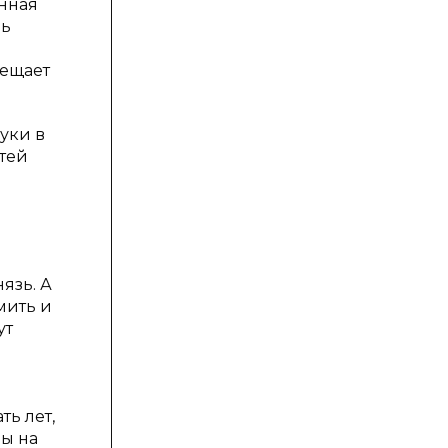
анная
нь
вещает
руки в
етей
язь. А
мить и
ут
ть лет,
ды на