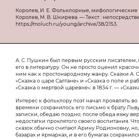
Королев, И. Е. Фольклорные, мифологические и
Королев, М. В. Шкирева. — Текст : непосредстве
https://moluch.ru/young/archive/38/2153.
А. С. Пушкин был первым русским писателем,
его в литературу. Он не просто оценил красо
ним как к простонародному жанру. Сказки А. С.
«Сказка о царе Салтане» и «Сказка о попе и раб
«Сказка о мертвой царевне»; в 1834 г. — «Сказк
Интерес к фольклору поэт начал проявлять во 
времени сохранилось его письмо к брату Льву
записки, обедаю поздно; после обеда езжу ве
недостатки проклятого своего воспитания. Что
сказок обычно считают Арину Родионовну, но,
базарах и ярмарках, и в его бумагах сохранил