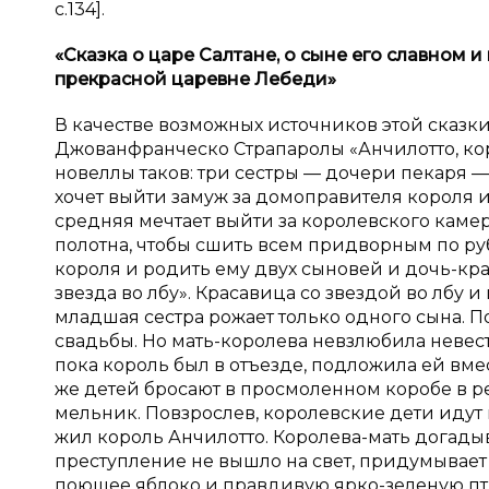
с.134].
«Сказка о
царе Салтане, о
сыне его славном и
прекрасной царевне Лебеди»
В качестве возможных источников этой сказки
Джованфранческо Страпаролы «Анчилотто, ко
новеллы таков: три сестры — дочери пекаря —
хочет выйти замуж за домоправителя короля 
средняя мечтает выйти за королевского камер
полотна, чтобы сшить всем придворным по руб
короля и родить ему двух сыновей и дочь-кра
звезда во лбу». Красавица со звездой во лбу
младшая сестра рожает только одного сына. П
свадьбы. Но мать-королева невзлюбила невес
пока король был в отъезде, подложила ей вмес
же детей бросают в просмоленном коробе в ре
мельник. Повзрослев, королевские дети идут 
жил король Анчилотто. Королева-мать догадыва
преступление не вышло на свет, придумывает
поющее яблоко и правдивую ярко-зеленую пти