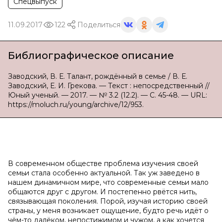
Спецвыпуск
11.09.2017
122
Поделиться
Библиографическое описание
Заводский, В. Е. Талант, рождённый в семье / В. Е.
Заводский, Е. И. Грекова. — Текст : непосредственный //
Юный ученый. — 2017. — № 3.2 (12.2). — С. 45-48. — URL:
https://moluch.ru/young/archive/12/953.
В современном обществе проблема изучения своей
семьи стала особенно актуальной. Так уж заведено в
нашем динамичном мире, что современные семьи мало
общаются друг с другом. И постепенно рвётся нить,
связывающая поколения. Порой, изучая историю своей
страны, у меня возникает ощущение, будто речь идёт о
чём-то далёком, непостижимом и чужом, а как хочется